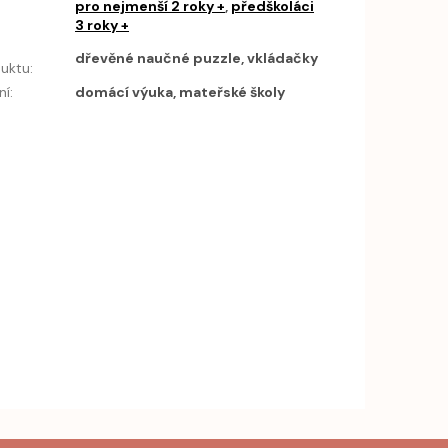
pro nejmenší 2 roky +
,
předškoláci
3 roky +
h
dřevěné naučné puzzle, vkládačky
uktu
:
ní
:
domácí výuka, mateřské školy