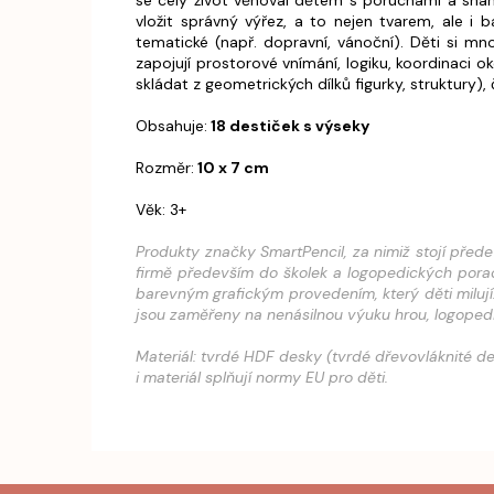
se celý život věnoval dětem s poruchami a snaho
vložit správný výřez, a to nejen tvarem, ale 
tematické (např. dopravní, vánoční). Děti si mn
zapojují prostorové vnímání, logiku, koordinaci o
skládat z geometrických dílků figurky, struktury), č
Obsahuje:
18 destiček s výseky
Rozměr:
10 x 7 cm
Věk: 3+
Produkty značky SmartPencil, za nimiž stojí přede
firmě především do školek a logopedických porad
barevným grafickým provedením, který děti miluj
jsou zaměřeny na nenásilnou výuku hrou, logopedi
Materiál: tvrdé HDF desky (tvrdé dřevovláknité de
i materiál splňují normy EU pro děti.