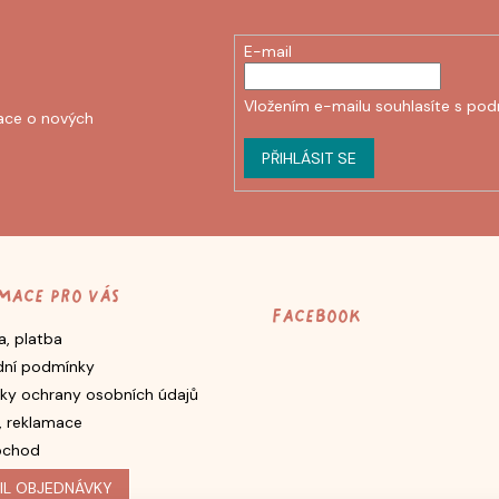
E-mail
Vložením e-mailu souhlasíte s
pod
ace o nových
PŘIHLÁSIT SE
mace pro vás
Facebook
, platba
ní podmínky
ky ochrany osobních údajů
, reklamace
bchod
IL OBJEDNÁVKY