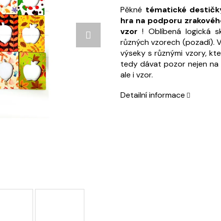
Pěkné
tématické destičk
hra na podporu zrakového
vzor
! Oblíbená logická sk
různých vzorech (pozadí). 
výseky s různými vzory, kte
tedy dávat pozor nejen na s
ale i vzor.
Detailní informace