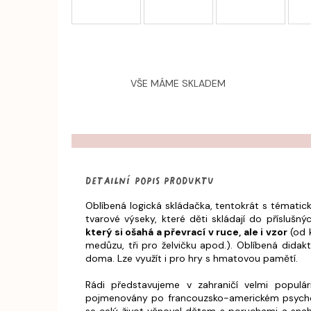
VŠE MÁME SKLADEM
Detailní popis produktu
Oblíbená logická skládačka, tentokrát s témat
tvarové výseky, které děti skládají do příslušn
který si ošahá a převrací v ruce, ale i vzor
(od k
medůzu, tři pro želvičku apod.). Oblíbená didak
doma. Lze využít i pro hry s hmatovou pamětí.
Rádi představujeme v zahraničí velmi populá
pojmenovány po francouzsko-americkém psycholog