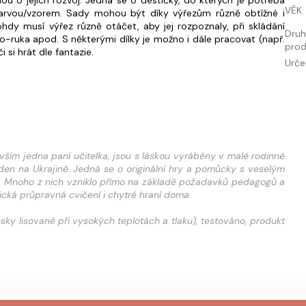
u o jejich rozvoj. Jedná se o destičky, do kterých je potřeba
VĚK
:
i barvou/vzorem. Sady mohou být díky výřezům různě obtížné i
ohdy musí výřez různě otáčet, aby jej rozpoznaly, při skládání
Dru
ko-ruka apod. S některými dílky je možno i dále pracovat (např.
prod
i si hrát dle fantazie.
Urče
vším jedna paní učitelka, jsou s láskou vyráběny v malé rodinné
en na Ukrajině. Jedná se o originální hry a pomůcky s veselým
í. Mnoho z nich vzniklo přímo na základě požadavků pedagogů a
cká průpravná cvičení i chytré hraní doma.
sky lisované při vysokých teplotách a tlaku), testováno, produkt