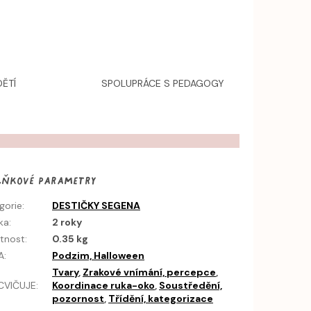
ĚTÍ
SPOLUPRÁCE S PEDAGOGY
lňkové parametry
gorie
:
DESTIČKY SEGENA
ka
:
2 roky
tnost
:
0.35 kg
A
:
Podzim, Halloween
Tvary
,
Zrakové vnímání, percepce
,
CVIČUJE
:
Koordinace ruka-oko
,
Soustředění,
pozornost
,
Třídění, kategorizace