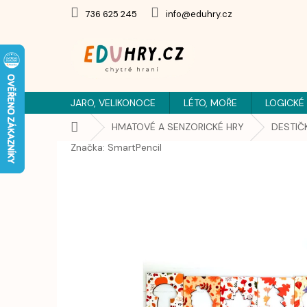
Přejít
736 625 245
info@eduhry.cz
na
obsah
JARO, VELIKONOCE
LÉTO, MOŘE
LOGICKÉ
Domů
HMATOVÉ A SENZORICKÉ HRY
DESTIČ
Značka:
SmartPencil