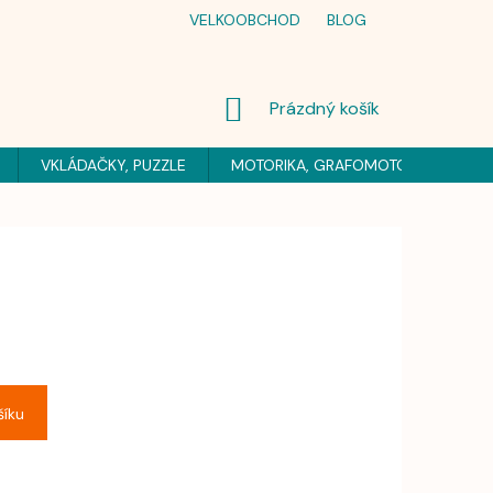
VELKOOBCHOD
BLOG
NÁKUPNÍ
Prázdný košík
KOŠÍK
VKLÁDAČKY, PUZZLE
MOTORIKA, GRAFOMOTORIKA
H
šíku