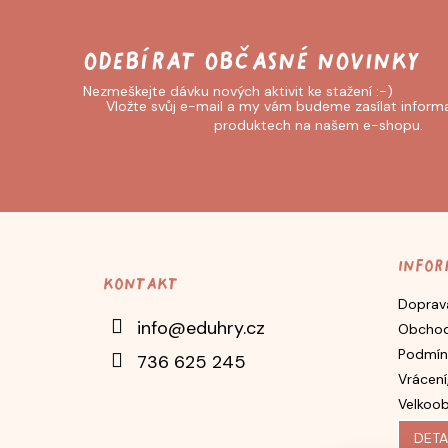
Odebírat newsletter
Vložte svůj e-mail a my vám budeme zasílat inform
produktech na našem e-shopu.
Z
á
p
Infor
Kontakt
a
Doprava
t
info
@
eduhry.cz
Obchod
í
Podmín
736 625 245
Vrácení
Velkoo
DETA