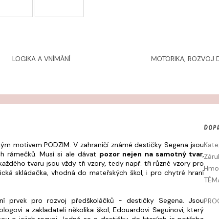
LOGIKA A VNÍMÁNÍ
MOTORIKA, ROZVOJ D
Dop
ickým motivem PODZIM. V zahraničí známé destičky Segena jsou
Kate
ých rámečků. Musí si ale dávat
pozor nejen na samotný tvar,
Záru
aždého tvaru jsou vždy tři vzory, tedy např. tři různé vzory pro
Hmo
tická skládačka, vhodná do mateřských škol, i pro chytré hraní
TÉM
rní prvek pro rozvoj předškoláčků - destičky Segena. Jsou
PRO
ovi a zakladateli několika škol, Edouardovi Seguinovi, který