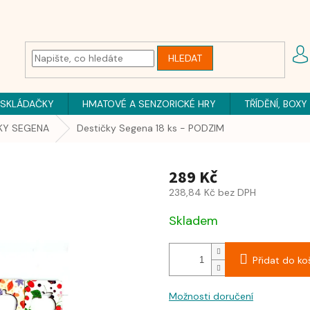
HLEDAT
 SKLÁDAČKY
HMATOVÉ A SENZORICKÉ HRY
TŘÍDĚNÍ, BOXY
KY SEGENA
Destičky Segena 18 ks - PODZIM
289 Kč
238,84 Kč bez DPH
Skladem
Přidat do ko
Možnosti doručení