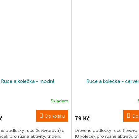
Ruce a kolečka - modré
Ruce a kolečka - červe
Skladem
Do košíku
Do 
č
79 Kč
né podložky ruce (levá+pravá) a
Dřevěné podložky ruce (levá+pr
eček pro různé aktivity, třídění,
10 koleček pro různé aktivity, tří