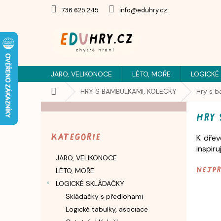
Přejít
736 625 245
info@eduhry.cz
na
obsah
JARO, VELIKONOCE
LÉTO, MOŘE
LOGICKÉ
Domů
HRY S BAMBULKAMI, KOLEČKY
Hry s b
P
Hry 
o
Přeskočit
s
kategorie
Kategorie
K dřev
t
inspiruj
r
JARO, VELIKONOCE
a
Nejp
LÉTO, MOŘE
n
n
LOGICKÉ SKLÁDAČKY
í
Skládačky s předlohami
p
Logické tabulky, asociace
a