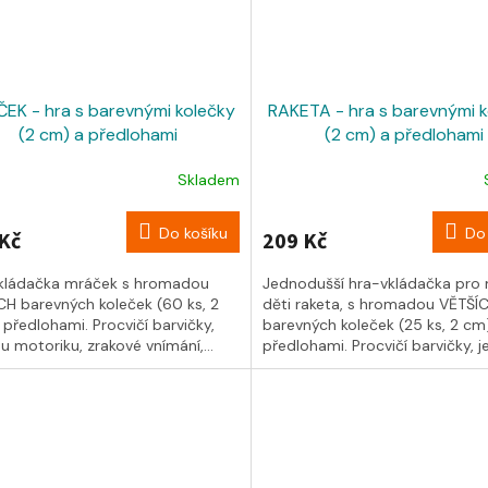
EK - hra s barevnými kolečky
RAKETA - hra s barevnými 
(2 cm) a předlohami
(2 cm) a předlohami
Skladem
Do košíku
Do 
Kč
209 Kč
kládačka mráček s hromadou
Jednodušší hra-vkládačka pro
CH barevných koleček (60 ks, 2
děti raketa, s hromadou VĚTŠÍ
předlohami. Procvičí barvičky,
barevných koleček (25 ks, 2 cm
 motoriku, zrakové vnímání,...
předlohami. Procvičí barvičky, j