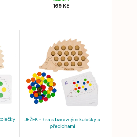
169 Kč
kolečky
JEŽEK - hra s barevnými kolečky a
předlohami