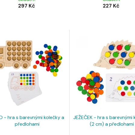
297 Kč
227 Kč
 - hra s barevnými kolečky a
JEŽEČEK - hra s barevnými 
předlohami
(2 cm) a předlohami