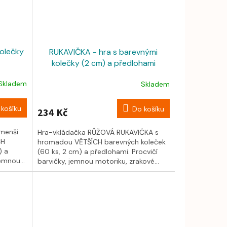
kolečky
RUKAVIČKA - hra s barevnými
kolečky (2 cm) a předlohami
Skladem
Skladem
košíku
Do košíku
234 Kč
 menší
Hra-vkládačka RŮŽOVÁ RUKAVIČKA s
CH
hromadou VĚTŠÍCH barevných koleček
) a
(60 ks, 2 cm) a předlohami. Procvičí
emnou...
barvičky, jemnou motoriku, zrakové...