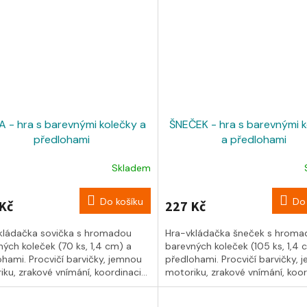
 - hra s barevnými kolečky a
ŠNEČEK - hra s barevnými 
předlohami
a předlohami
Skladem
Do košíku
Do 
Kč
227 Kč
kládačka sovička s hromadou
Hra-vkládačka šneček s hroma
ých koleček (70 ks, 1,4 cm) a
barevných koleček (105 ks, 1,4 
ohami. Procvičí barvičky, jemnou
předlohami. Procvičí barvičky, 
ku, zrakové vnímání, koordinaci...
motoriku, zrakové vnímání, koord