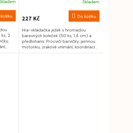
Skladem
Skladem
košíku
Do košíku
227 Kč
adou
Hra-vkládačka ježek s hromadou
ks, 2
barevných koleček (50 ks, 1,4 cm) a
ičky,
předlohami. Procvičí barvičky, jemnou
í,...
motoriku, zrakové vnímání, koordinaci...