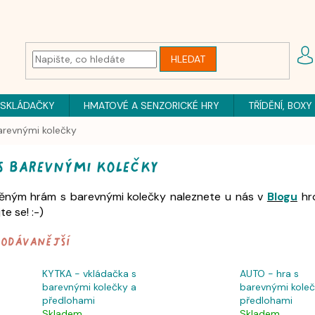
HLEDAT
 SKLÁDAČKY
HMATOVÉ A SENZORICKÉ HRY
TŘÍDĚNÍ, BOXY
arevnými kolečky
s barevnými kolečky
ěným hrám s barevnými kolečky naleznete u nás v
Blogu
hro
te se! :-)
rodávanější
KYTKA - vkládačka s
AUTO - hra s
barevnými kolečky a
barevnými koleč
předlohami
předlohami
Skladem
Skladem