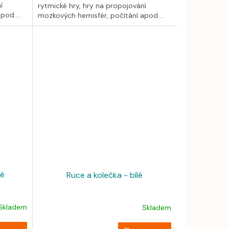
í
rytmické hry, hry na propojování
od....
mozkových hemisfér, počítání apod....
vé
Ruce a kolečka - bílé
Skladem
Skladem