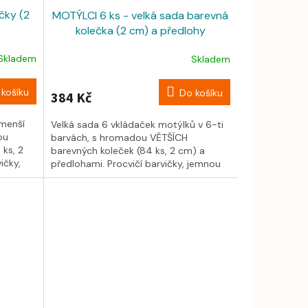
čky (2
MOTÝLCI 6 ks - velká sada barevná
kolečka (2 cm) a předlohy
Skladem
Skladem
košíku
Do košíku
384 Kč
 menší
Velká sada 6 vkládaček motýlků v 6-ti
ou
barvách, s hromadou VĚTŠÍCH
ks, 2
barevných koleček (84 ks, 2 cm) a
ičky,
předlohami. Procvičí barvičky, jemnou
motoriku,...