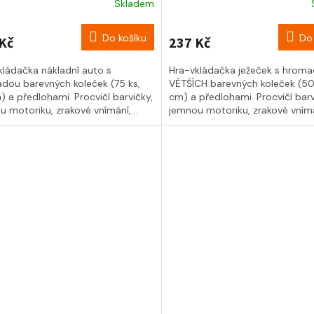
Skladem
Do košíku
Do 
Kč
237 Kč
kládačka nákladní auto s
Hra-vkládačka ježeček s hrom
dou barevných koleček (75 ks,
VĚTŠÍCH barevných koleček (50 
) a předlohami. Procvičí barvičky,
cm) a předlohami. Procvičí barv
 motoriku, zrakové vnímání,...
jemnou motoriku, zrakové vnímán