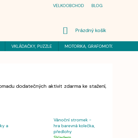
VELKOOBCHOD
BLOG
NÁKUPNÍ
Prázdný košík
KOŠÍK
VKLÁDAČKY, PUZZLE
MOTORIKA, GRAFOMOTORIKA
H
madu dodatečných aktivit zdarma ke stažení,
Vánoční stromek -
ky a
hra barevná kolečka,
předlohy
Skladem