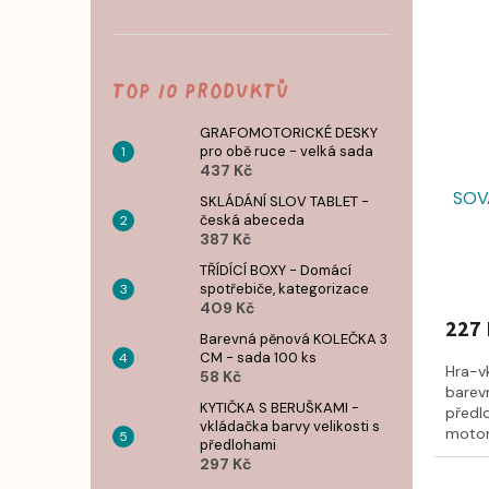
Top 10 produktů
GRAFOMOTORICKÉ DESKY
pro obě ruce - velká sada
437 Kč
SOVA
SKLÁDÁNÍ SLOV TABLET -
česká abeceda
387 Kč
TŘÍDÍCÍ BOXY - Domácí
spotřebiče, kategorizace
409 Kč
227 
Barevná pěnová KOLEČKA 3
CM - sada 100 ks
Hra-v
58 Kč
barevn
KYTIČKA S BERUŠKAMI -
předl
vkládačka barvy velikosti s
motori
předlohami
297 Kč