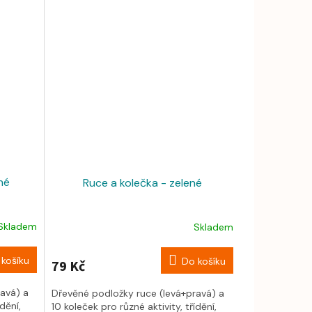
né
Ruce a kolečka - zelené
Skladem
Skladem
košíku
Do košíku
79 Kč
avá) a
Dřevěné podložky ruce (levá+pravá) a
dění,
10 koleček pro různé aktivity, třídění,