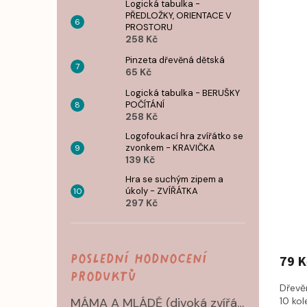
Logická tabulka -
PŘEDLOŽKY, ORIENTACE V
PROSTORU
258 Kč
Pinzeta dřevěná dětská
65 Kč
Logická tabulka - BERUŠKY
POČÍTÁNÍ
258 Kč
Logofoukací hra zvířátko se
zvonkem - KRAVIČKA
139 Kč
Hra se suchým zipem a
úkoly - ZVÍŘÁTKA
297 Kč
Poslední hodnocení
79 K
produktů
Dřevě
MÁMA A MLÁDĚ (divoká zvířátka) - dvouvrstvé puzzle
10 kol