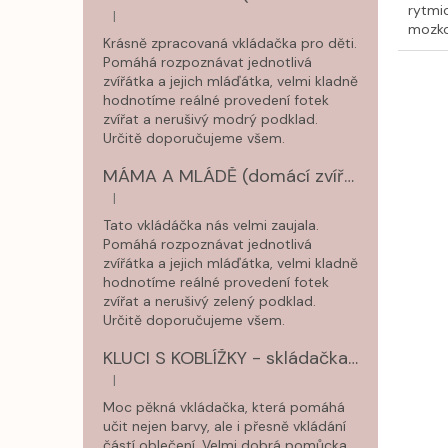
rytmic
|
Hodnocení produktu je 5 z 5 hvězdiček.
mozko
Krásně zpracovaná vkládačka pro děti.
Pomáhá rozpoznávat jednotlivá
zvířátka a jejich mláďátka, velmi kladně
hodnotíme reálné provedení fotek
zvířat a nerušivý modrý podklad.
Určitě doporučujeme všem.
MÁMA A MLÁDĚ (domácí zvířátka) - dvouvrstvé puzzle
|
Hodnocení produktu je 5 z 5 hvězdiček.
Tato vkládáčka nás velmi zaujala.
Pomáhá rozpoznávat jednotlivá
zvířátka a jejich mláďátka, velmi kladně
hodnotíme reálné provedení fotek
zvířat a nerušivý zelený podklad.
Určitě doporučujeme všem.
KLUCI S KOBLÍŽKY - skládačka s kartičkami
|
Hodnocení produktu je 5 z 5 hvězdiček.
Moc pěkná vkládačka, která pomáhá
učit nejen barvy, ale i přesně vkládání
částí oblečení. Velmi dobrá pomůcka