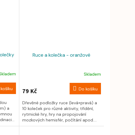
kolečky
Ruce a kolečka - oranžové
Skladem
Skladem
košíku
Do košíku
79 Kč
dou
Dřevěné podložky ruce (levá+pravá) a
cm) a
10 koleček pro různé aktivity, třídění,
jemnou
rytmické hry, hry na propojování
inaci...
mozkových hemisfér, počítání apod....