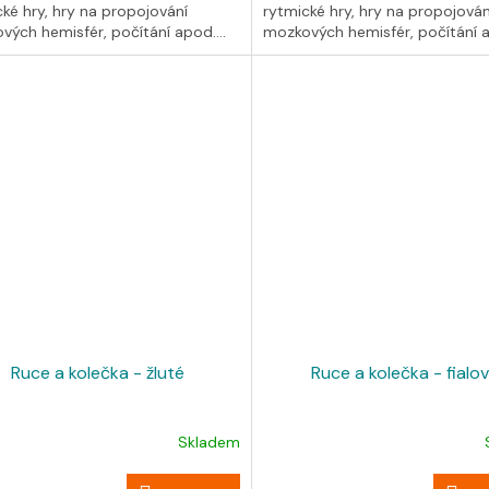
ké hry, hry na propojování
rytmické hry, hry na propojován
vých hemisfér, počítání apod....
mozkových hemisfér, počítání ap
Ruce a kolečka - žluté
Ruce a kolečka - fialo
Skladem