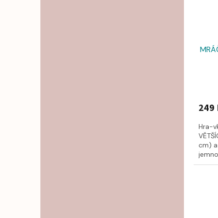
MRÁČ
249 
Hra-v
VĚTŠÍ
cm) a 
jemnou