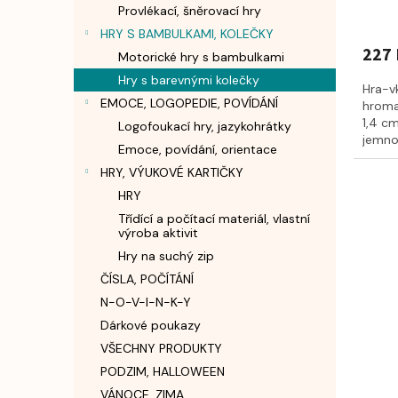
Provlékací, šněrovací hry
HRY S BAMBULKAMI, KOLEČKY
227 
Motorické hry s bambulkami
Hry s barevnými kolečky
Hra-v
EMOCE, LOGOPEDIE, POVÍDÁNÍ
hroma
1,4 cm
Logofoukací hry, jazykohrátky
jemnou
Emoce, povídání, orientace
HRY, VÝUKOVÉ KARTIČKY
HRY
Třídící a počítací materiál, vlastní
výroba aktivit
Hry na suchý zip
ČÍSLA, POČÍTÁNÍ
N-O-V-I-N-K-Y
Dárkové poukazy
VŠECHNY PRODUKTY
PODZIM, HALLOWEEN
VÁNOCE, ZIMA