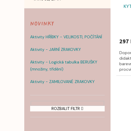
KYT
Novinky
Aktivity HŘÍBKY - VELIKOSTI, POČÍTÁNÍ
297 
Aktivity - JARNÍ ZRAKOVKY
Dopor
didak
Aktivity - Logická tabulka BERUŠKY
barevn
(množiny, třídění)
procv
prosto
Aktivity - ZAMILOVANÉ ZRAKOVKY
ROZBALIT FILTR