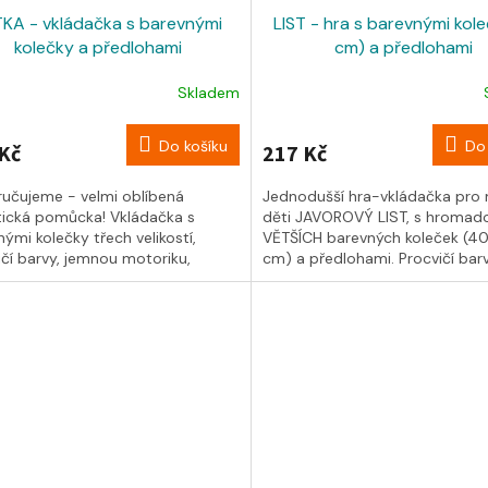
KA - vkládačka s barevnými
LIST - hra s barevnými kole
kolečky a předlohami
cm) a předlohami
Skladem
Do košíku
Do 
Kč
217 Kč
učujeme - velmi oblíbená
Jednodušší hra-vkládačka pro
tická pomůcka! Vkládačka s
děti JAVOROVÝ LIST, s hromad
ými kolečky třech velikostí,
VĚTŠÍCH barevných koleček (40 
ičí barvy, jemnou motoriku,
cm) a předlohami. Procvičí barv
rové...
jemnou...