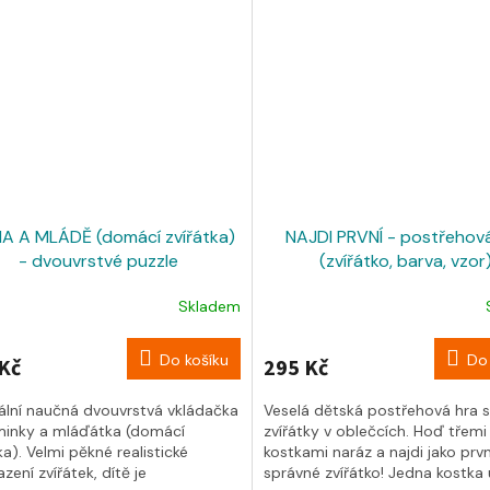
 A MLÁDĚ (domácí zvířátka)
NAJDI PRVNÍ - postřehov
- dvouvrstvé puzzle
(zvířátko, barva, vzor
Skladem
Do košíku
Do 
Kč
295 Kč
nální naučná dvouvrstvá vkládačka
Veselá dětská postřehová hra 
inky a mláďátka (domácí
zvířátky v oblečcích. Hoď třemi
ka). Velmi pěkné realistické
kostkami naráz a najdi jako prvn
zení zvířátek, dítě je
správné zvířátko! Jedna kostka