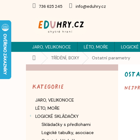
Přejít
736 625 245
info@eduhry.cz
na
obsah
JARO, VELIKONOCE
LÉTO, MOŘE
LOGICKÉ
Domů
TŘÍDĚNÍ, BOXY
Ostatní parametry
P
Ost
o
Přeskočit
s
kategorie
Kategorie
Nejp
t
r
JARO, VELIKONOCE
a
LÉTO, MOŘE
n
n
LOGICKÉ SKLÁDAČKY
í
Skládačky s předlohami
p
Logické tabulky, asociace
a