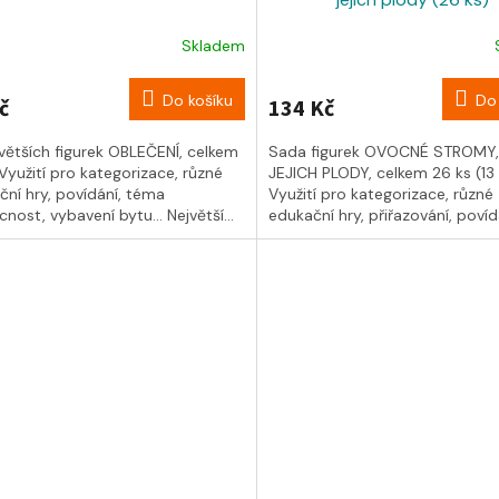
Skladem
Do košíku
Do 
č
134 Kč
větších figurek OBLEČENÍ, celkem
Sada figurek OVOCNÉ STROMY,
 Využití pro kategorizace, různé
JEJICH PLODY, celkem 26 ks (13 
ční hry, povídání, téma
Využití pro kategorizace, různé
ost, vybavení bytu... Největší...
edukační hry, přiřazování, povídá