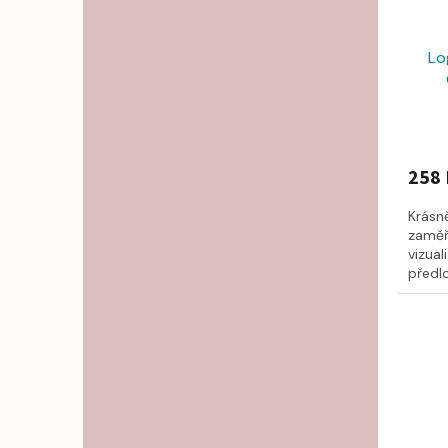
Lo
258 
Krásn
zaměř
vizua
předlo
celkem