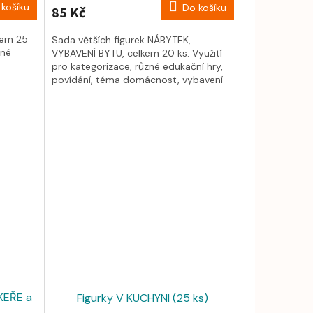
košíku
Do košíku
85 Kč
kem 25
Sada větších figurek NÁBYTEK,
zné
VYBAVENÍ BYTU, celkem 20 ks. Využití
pro kategorizace, různé edukační hry,
povídání, téma domácnost, vybavení
bytu......
KEŘE a
Figurky V KUCHYNI (25 ks)