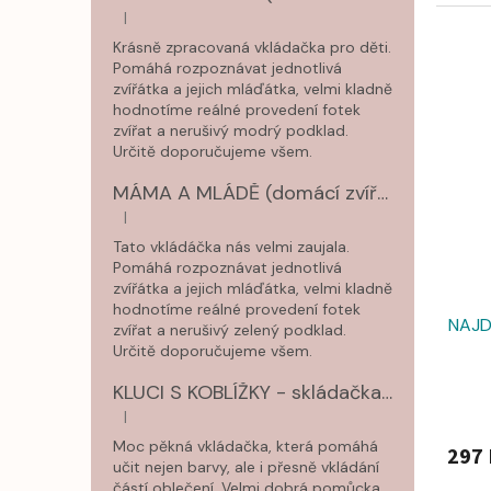
identif
|
Hodnocení produktu je 5 z 5 hvězdiček.
Krásně zpracovaná vkládačka pro děti.
Pomáhá rozpoznávat jednotlivá
zvířátka a jejich mláďátka, velmi kladně
hodnotíme reálné provedení fotek
zvířat a nerušivý modrý podklad.
Určitě doporučujeme všem.
MÁMA A MLÁDĚ (domácí zvířátka) - dvouvrstvé puzzle
|
Hodnocení produktu je 5 z 5 hvězdiček.
Tato vkládáčka nás velmi zaujala.
Pomáhá rozpoznávat jednotlivá
zvířátka a jejich mláďátka, velmi kladně
hodnotíme reálné provedení fotek
NAJD
zvířat a nerušivý zelený podklad.
Určitě doporučujeme všem.
KLUCI S KOBLÍŽKY - skládačka s kartičkami
|
Hodnocení produktu je 5 z 5 hvězdiček.
Moc pěkná vkládačka, která pomáhá
297 
učit nejen barvy, ale i přesně vkládání
částí oblečení. Velmi dobrá pomůcka