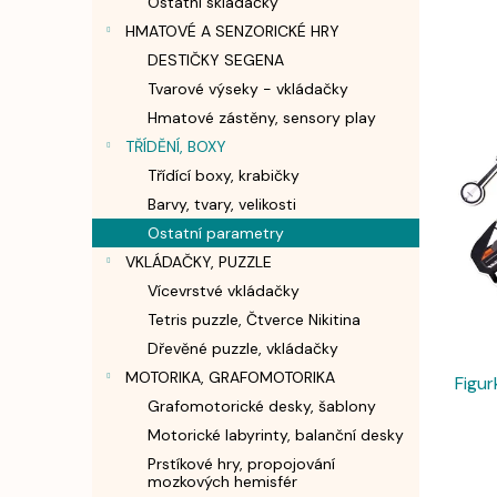
Ostatní skládačky
n
HMATOVÉ A SENZORICKÉ HRY
e
l
DESTIČKY SEGENA
V
Tvarové výseky - vkládačky
ý
Hmatové zástěny, sensory play
p
i
TŘÍDĚNÍ, BOXY
s
Třídící boxy, krabičky
p
Barvy, tvary, velikosti
r
Ostatní parametry
o
VKLÁDAČKY, PUZZLE
d
Vícevrstvé vkládačky
u
k
Tetris puzzle, Čtverce Nikitina
t
Dřevěné puzzle, vkládačky
ů
MOTORIKA, GRAFOMOTORIKA
Figu
Grafomotorické desky, šablony
Motorické labyrinty, balanční desky
Prstíkové hry, propojování
mozkových hemisfér