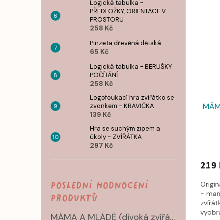
Logická tabulka -
PŘEDLOŽKY, ORIENTACE V
PROSTORU
258 Kč
Pinzeta dřevěná dětská
65 Kč
Logická tabulka - BERUŠKY
POČÍTÁNÍ
258 Kč
Logofoukací hra zvířátko se
MÁMA
zvonkem - KRAVIČKA
139 Kč
Hra se suchým zipem a
úkoly - ZVÍŘÁTKA
297 Kč
219 
Poslední hodnocení
Origi
- mam
produktů
zvířát
vyobra
MÁMA A MLÁDĚ (divoká zvířátka) - dvouvrstvé puzzle