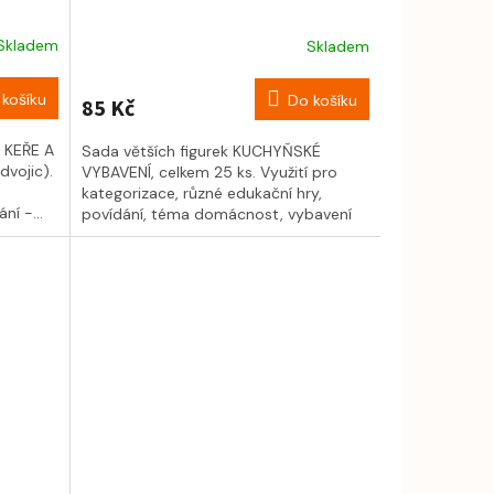
Skladem
Skladem
košíku
Do košíku
85 Kč
 KEŘE A
Sada větších figurek KUCHYŇSKÉ
dvojic).
VYBAVENÍ, celkem 25 ks. Využití pro
kategorizace, různé edukační hry,
ní -...
povídání, téma domácnost, vybavení
bytu......