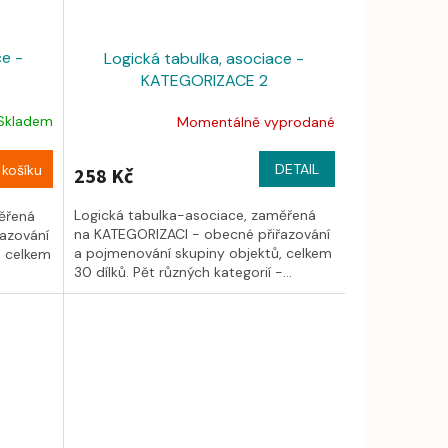
ce -
Logická tabulka, asociace -
KATEGORIZACE 2
Skladem
Momentálně vyprodané
DETAIL
košíku
258 Kč
Logická tabulka-asociace, zaměřená
ěřená
na KATEGORIZACI - obecné přiřazování
azování
a pojmenování skupiny objektů, celkem
, celkem
30 dílků. Pět různých kategorií -...