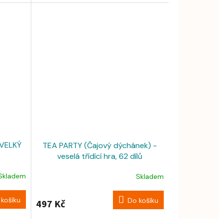
-VELKÝ
TEA PARTY (Čajový dýchánek) -
veselá třídící hra, 62 dílů
Skladem
Skladem
košíku
Do košíku
497 Kč