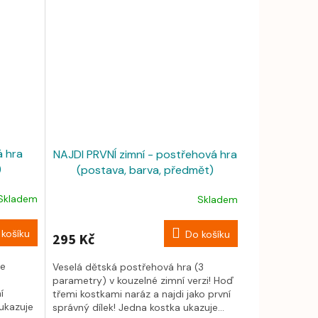
á hra
NAJDI PRVNÍ zimní - postřehová hra
)
(postava, barva, předmět)
Skladem
Skladem
košíku
Do košíku
295 Kč
se
Veselá dětská postřehová hra (3
parametry) v kouzelné zimní verzi! Hoď
í
třemi kostkami naráz a najdi jako první
 ukazuje
správný dílek! Jedna kostka ukazuje...