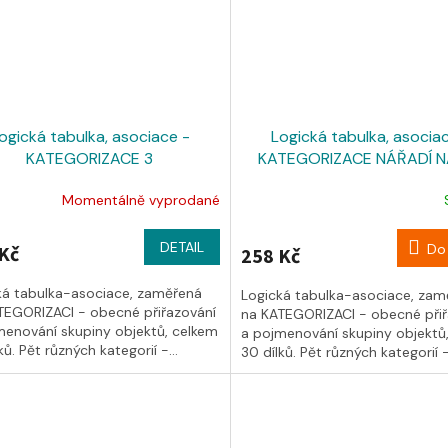
ogická tabulka, asociace -
Logická tabulka, asocia
KATEGORIZACE 3
KATEGORIZACE NÁŘADÍ N
Momentálně vyprodané
DETAIL
Do 
Kč
258 Kč
ká tabulka-asociace, zaměřená
Logická tabulka-asociace, zam
TEGORIZACI - obecné přiřazování
na KATEGORIZACI - obecné přiř
menování skupiny objektů, celkem
a pojmenování skupiny objektů
ků. Pět různých kategorií -...
30 dílků. Pět různých kategorií -.