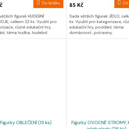
Do košíku
Do 
č
85 Kč
větších figurek HUDEBNÍ
Sada větších figurek JÍDLO, cel
OJE, celkem 22 ks. Využití pro
ks. Využití pro kategorizace, rů
rizace, různé edukační hry,
edukační hry, povídání, téma
ání, téma hudba, hudební
domácnost, potraviny,
e......
zdravé/nezdravé......
Figurky OBLEČENÍ (15 ks)
Figurky OVOCNÉ STROMY, 
jejich plody (26 ks)