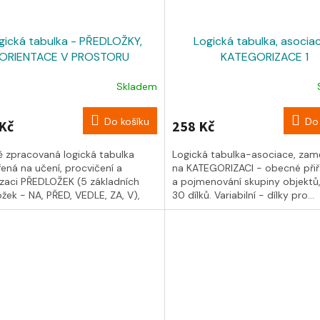
gická tabulka - PŘEDLOŽKY,
Logická tabulka, asocia
ORIENTACE V PROSTORU
KATEGORIZACE 1
Skladem
Do košíku
Do 
Kč
258 Kč
ě zpracovaná logická tabulka
Logická tabulka-asociace, zam
ená na učení, procvičení a
na KATEGORIZACI - obecné přiř
lizaci PŘEDLOŽEK (5 základních
a pojmenování skupiny objektů
žek - NA, PŘED, VEDLE, ZA, V),
30 dílků. Variabilní - dílky pro...
...