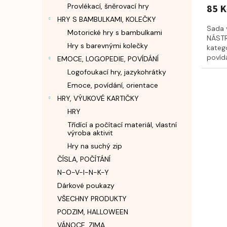
Provlékací, šněrovací hry
85 K
HRY S BAMBULKAMI, KOLEČKY
Sada 
Motorické hry s bambulkami
NÁSTR
Hry s barevnými kolečky
katego
povíd
EMOCE, LOGOPEDIE, POVÍDÁNÍ
nástroj
Logofoukací hry, jazykohrátky
Emoce, povídání, orientace
HRY, VÝUKOVÉ KARTIČKY
HRY
Třídící a počítací materiál, vlastní
výroba aktivit
Hry na suchý zip
ČÍSLA, POČÍTÁNÍ
N-O-V-I-N-K-Y
Dárkové poukazy
VŠECHNY PRODUKTY
PODZIM, HALLOWEEN
VÁNOCE, ZIMA