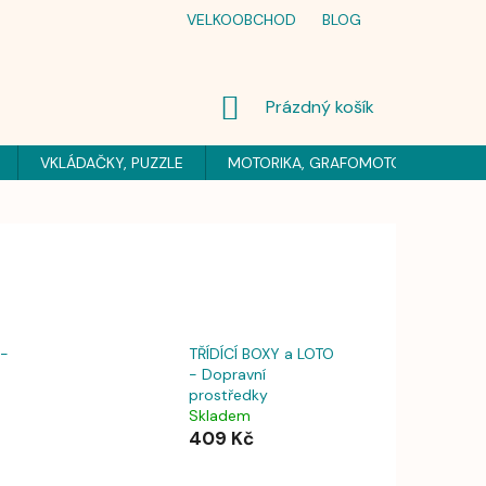
VELKOOBCHOD
BLOG
NÁKUPNÍ
Prázdný košík
KOŠÍK
VKLÁDAČKY, PUZZLE
MOTORIKA, GRAFOMOTORIKA
H
 -
TŘÍDÍCÍ BOXY a LOTO
- Dopravní
prostředky
Skladem
409 Kč