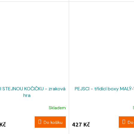
ikuje,...
zvířátko,...
I STEJNOU KOČIČKU - zraková
PEJSCI - třídící boxy MALÝ
hra
Skladem
Do košíku
Do 
Kč
427 Kč