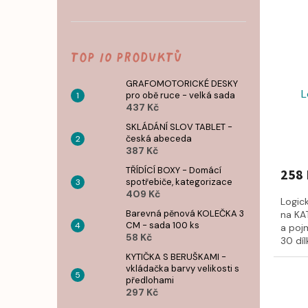
Top 10 produktů
GRAFOMOTORICKÉ DESKY
L
pro obě ruce - velká sada
437 Kč
SKLÁDÁNÍ SLOV TABLET -
česká abeceda
387 Kč
TŘÍDÍCÍ BOXY - Domácí
258 
spotřebiče, kategorizace
409 Kč
Logic
Barevná pěnová KOLEČKA 3
na KA
CM - sada 100 ks
a poj
58 Kč
30 díl
KYTIČKA S BERUŠKAMI -
vkládačka barvy velikosti s
předlohami
297 Kč