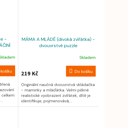
ce -
MÁMA A MLÁDĚ (divoká zvířátka) -
ÁČINÍ
dvouvrstvé puzzle
Skladem
Skladem
košíku
Do košíku
219 Kč
ěřená
Originální naučná dvouvrstvá vkládačka
azování
- maminky a mláďátka. Velmi pěkné
, celkem
realistické vyobrazení zvířátek, dítě je
..
identifikuje, pojmenovává,...