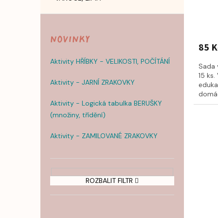
Novinky
85 K
Aktivity HŘÍBKY - VELIKOSTI, POČÍTÁNÍ
Sada 
15 ks.
Aktivity - JARNÍ ZRAKOVKY
eduka
domácn
Aktivity - Logická tabulka BERUŠKY
(množiny, třídění)
Aktivity - ZAMILOVANÉ ZRAKOVKY
ROZBALIT FILTR