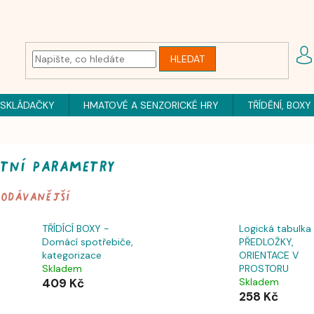
HLEDAT
 SKLÁDAČKY
HMATOVÉ A SENZORICKÉ HRY
TŘÍDĚNÍ, BOXY
atní parametry
rodávanější
TŘÍDÍCÍ BOXY -
Logická tabulka
Domácí spotřebiče,
PŘEDLOŽKY,
kategorizace
ORIENTACE V
Skladem
PROSTORU
409 Kč
Skladem
258 Kč