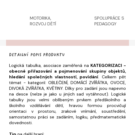
MOTORIKA,
SPOLUPRÁCE S
ROZVOJ DĚTÍ
PEDAGOGY
Detailní popis produktu
Logická tabulka, asociace zaměřená na
KATEGORIZACI -
obecné přiřazování a pojmenování skupiny objektů,
hledání společných vlastností
, povídání
. Celkem pět
témat - kategorií: OBLEČENÍ, DOMÁCÍ ZVÍŘÁTKA, OVOCE,
DIVOKÁ ZVÍŘÁTKA, KVĚTINY. Dílky pro zadání jsou napevno
na desce (nelze je jako u jiných sad vytáhnout).
Logické
tabulky jsou velmi oblíbeným prvkem předškolního a
školního vzdělávání dětí, hravou formou procvičují
orientaci v prostoru, zrakové vnímání, soustředění,
samostatnou práci se zadáním, logiku, předmatematické
dovednosti.
Tip
na další hraní: