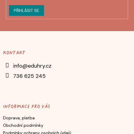
PŘIHLÁSIT SE
Z
á
p
Kontakt
a
t
info
@
eduhry.cz
í
736 625 245
Informace pro vás
Doprava, platba
Obchodní podmínky
Podmínky ochrany osobních údajů