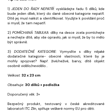
1)
JEDEN DO ŘADY NEPATŘÍ
: vyskládejte řadu 5 dílků, kde
bude jeden dílek, který do dané obecné kategorie nepatří.
Dítě jej musí nalézt a identifikovat. Využijte k povídání proč
si myslí, že tam nepatří.
2)
POMÍCHANÁ TABULKA
: dílky na desce zcela pomíchejte
a nechejte dítě, aby vše opravilo, jak si myslí, že by to mělo
být správně.
3)
DODATEČNÉ KATEGORIE
: Vymyslíte s dílky nějaké
dodatečné kategorie- obecné vlastnosti, které by je
mohly spojovat? Např. živé/neživé, barvy, dítě objekt
osobně vidělo/nevidělo...
Velikost:
32 x 23 cm
Obsahuje
:
30 dílků + podložka
Doporučený věk: 3+
Bezpečný produkt, testovaný v české akreditované
laboratoři ITC Zlín, splňuje veškeré normy EU pro děti.