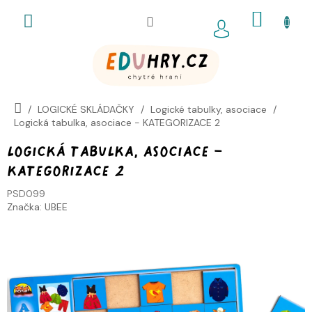
Přejít
NÁKUP
na
obsah
KOŠÍK
LOGICKÉ SKLÁDAČKY
Logické tabulky, asociace
Logická tabulka, asociace - KATEGORIZACE 2
Logická tabulka, asociace -
KATEGORIZACE 2
PSD099
Značka:
UBEE