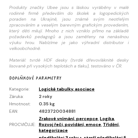
Produkty značky Ubee jsou s láskou vyráběny v malé
rodinné firmě především do školek a logopedických
poraden na Ukrajině, jsou známé svým neotřelým
zpracováním a veselým barevným grafickým provedením,
který děti milují. Mnoho z nich vzniklo přímo na základě
požadavků pedagogů a jsou zaměřeny na nenásilnou
výuku hrou. Nabízíme je jako výhradní distributor i
velkoobchodně.
Materiál: tvrdé HDF desky (tvrdé dřevovláknité desky
lisované při vysokých teplotách a tlaku), testováno v ČR.
Doplňkové parametry
Kategorie
:
Logické tabulky, asociace
Záruka
:
2 roky
Hmotnost
:
0.35 kg
EAN
:
4823720034881
Zrakové vnímání, percepce
,
Logika
,
PROCVIČUJE
:
Rozvoj řeči, povídání, emoce
,
Třídění,
kategorizace
předškoláci 3 roky +
,
starší předškoláci 5