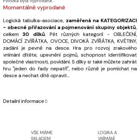
Položka byla vyprodána…
Momentálně vyprodané
Logická tabulka-asociace,
zaměřená na KATEGORIZACI
- obecné přiřazování a pojmenování skupiny objektů
,
celkem
30 dílků
. Pět různých kategorií - OBLEČENÍ,
DOMÁCÍ ZVÍŘÁTKA, OVOCE, DIVOKÁ ZVÍŘÁTKA, KVĚTINY,
zadání je pevně na desce.
Hra pro rozvoj zrakového
vnímání dítěte, upevnění pojmů, schopnost identifikovat
společné vlastnosti, povídání. S dílky si také můžete zahrát
hru "jeden do řady nepatří", nebo různě je pomíchat na
desce a nechat dítě opravit...
Detailní informace
VŠE MÁME
LOGIKA A
SKLADEM
VNÍMÁNÍ