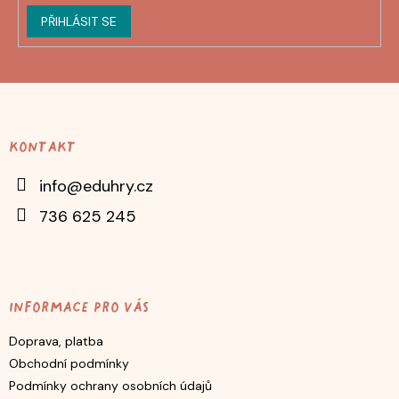
PŘIHLÁSIT SE
Z
á
p
Kontakt
a
t
info
@
eduhry.cz
í
736 625 245
Informace pro vás
Doprava, platba
Obchodní podmínky
Podmínky ochrany osobních údajů