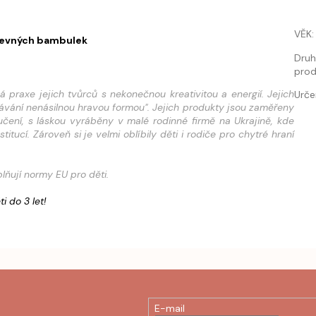
VĚK
:
arevných bambulek
Dru
prod
praxe jejich tvůrců s nekonečnou kreativitou a energií. Jejich
Urče
návání nenásilnou hravou formou". Jejich produkty jsou zaměřeny
čení, s láskou vyráběny v malé rodinné firmě na Ukrajině, kde
ucí. Zároveň si je velmi oblíbily děti i rodiče pro chytré hraní
plňují normy EU pro děti.
i do 3 let!
E-mail