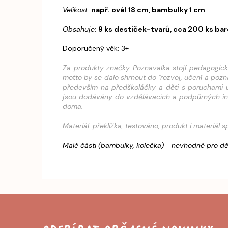
Velikost:
např. ovál
18 cm, bambulky 1 cm
Obsahuje
:
9 ks destiček-tvarů, cca 200 ks b
Doporučený věk: 3+
Za produkty značky Poznavalka stojí pedagogická 
motto by se dalo shrnout do "rozvoj, učení a poz
především na předškoláčky a děti s poruchami u
jsou dodávány do vzdělávacích a podpůrných instit
doma.
Materiál: překližka, testováno, produkt i materiál s
Malé části (bambulky, kolečka) - nevhodné pro dět