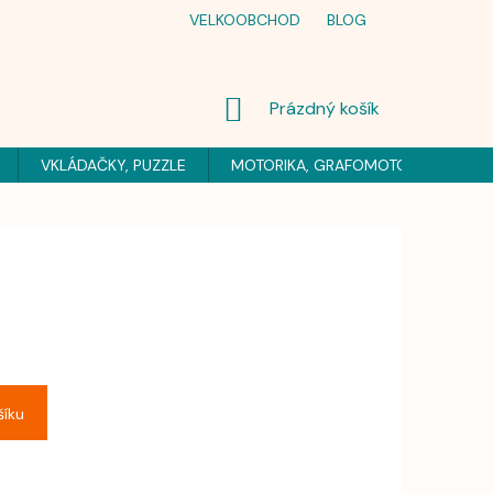
VELKOOBCHOD
BLOG
NÁKUPNÍ
Prázdný košík
KOŠÍK
VKLÁDAČKY, PUZZLE
MOTORIKA, GRAFOMOTORIKA
H
šíku