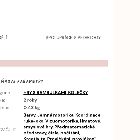
ĚTÍ
SPOLUPRÁCE S PEDAGOGY
lňkové parametry
gorie
:
HRY S BAMBULKAMI, KOLEČKY
ka
:
2 roky
tnost
:
0.43 kg
Barvy
,
Jemná motorika
,
Koordinace
ruka-oko
,
Vizuomotorika
,
Hmatové,
smyslové hry
,
Předmatematické
CVIČUJE
:
představy, čísla, počítání
,
Kreativita
,
Provlékání, provlékací