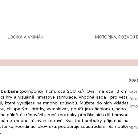
LOGIKA A VNÍMÁNÍ
MOTORIKA, ROZVOJ D
Dop
ambulkami
(pomponky 1 cm, cca 200 ks). Ovál má cca 18 cm.
Kate
ocí hry a vizuálně-hmatové stimulace. Vhodná sada i pro větší
Záru
aji, které využijete na mnoho způsobů. Můžete do nich vkládat
Hmo
kou, chlupatými drátky, vymalovat, použít jako šablonku, nebo i
na důležité trénování jemné motoriky předškolních dětí hravou
 máme mnoho různých motivů. Kvalitní bambulky příjemné na
otoriku, koordinaci oko-ruka, podporuje soustředění... Bambulky
PRO
.