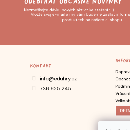
Odebírat newsletter
Vložte svůj e-mail a my vám budeme zasílat inform
produktech na našem e-shopu.
Z
á
p
Infor
Kontakt
a
Doprava
t
info
@
eduhry.cz
Obchod
í
Podmín
736 625 245
Vrácení
Velkoo
DETA