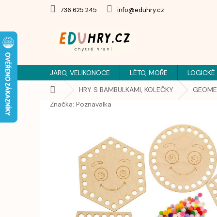
Přejít
736 625 245
info@eduhry.cz
na
obsah
JARO, VELIKONOCE
LÉTO, MOŘE
LOGICKÉ
Domů
HRY S BAMBULKAMI, KOLEČKY
GEOMET
Značka:
Poznavalka