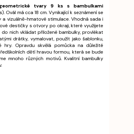
 geometrické tvary 9 ks s bambulkami
. Ovál má cca 18 cm. Vynikající k seznámení se
y a vizuálně-hmatové stimulace. Vhodná sada i
lové destičky s otvory po okraji, které využijete
o nich vkládat přiložené bambulky, provlékat
patými drátky, vymalovat, použít jako šablonku,
é hry. Opravdu skvělá pomůcka na důležité
ředškolních dětí hravou formou, která se bude
áme mnoho různých motivů. Kvalitní bambulky
.