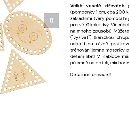
Velké veselé dřevěné
(pomponky 1 cm, cca 200 ks)
základními tvary pomocí hr
pro větší kolektivy. Víceúče
na mnoho způsobů. Můžete d
("vyšívat") tkaničkou, chlu
nebo i na různé prstíkov
trénování jemné motoriky p
dětem líbit! V nabídce m
příjemné na dotek, mix barev
Detailní informace