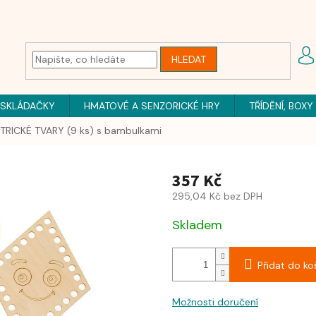
HLEDAT
 SKLÁDAČKY
HMATOVÉ A SENZORICKÉ HRY
TŘÍDĚNÍ, BOXY
RICKÉ TVARY (9 ks) s bambulkami
357 Kč
295,04 Kč bez DPH
Skladem
Přidat do ko
Možnosti doručení