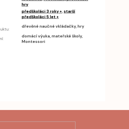
hry
předškoláci 3 roky +
,
starší
předškoláci 5 let +
h
dřevěné naučné vkládačky, hry
uktu
:
domácí výuka, mateřské školy,
ní
:
Montessori