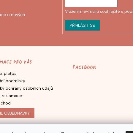
Vložením e-mailu souhlasíte s
pod
ace o nových
PŘIHLÁSIT SE
mace pro vás
Facebook
, platba
ní podmínky
ky ochrany osobních údajů
, reklamace
bchod
IL OBJEDNÁVKY