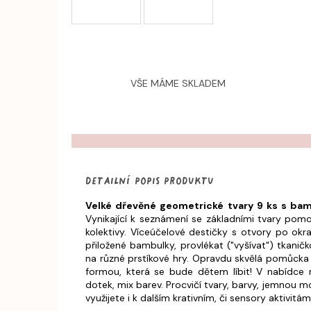
VŠE MÁME SKLADEM
Detailní popis produktu
Velké dřevěné geometrické tvary 9 ks s b
Vynikající k seznámení se základními tvary pom
kolektivy. Víceúčelové destičky s otvory po okr
přiložené bambulky, provlékat ("vyšívat") tkanič
na různé prstíkové hry. Opravdu skvělá pomůcka 
formou, která se bude dětem líbit! V nabídce
dotek, mix barev. Procvičí tvary, barvy, jemnou m
využijete i k dalším krativním, či sensory aktivitám