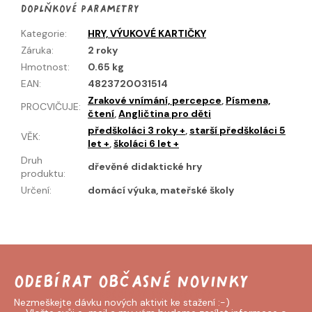
Doplňkové parametry
Kategorie
:
HRY, VÝUKOVÉ KARTIČKY
Záruka
:
2 roky
Hmotnost
:
0.65 kg
EAN
:
4823720031514
Zrakové vnímání, percepce
,
Písmena,
PROCVIČUJE
:
čtení
,
Angličtina pro děti
předškoláci 3 roky +
,
starší předškoláci 5
VĚK
:
let +
,
školáci 6 let +
Druh
dřevěné didaktické hry
produktu
:
Určení
:
domácí výuka, mateřské školy
Odebírat newsletter