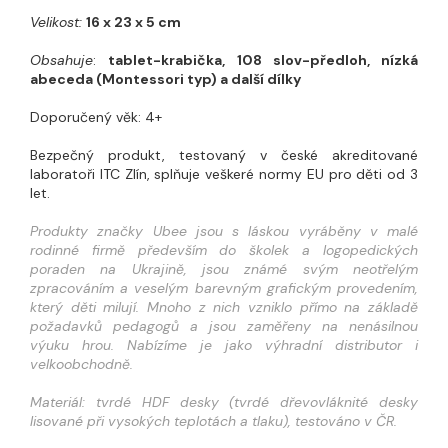
Velikost:
16 x 23 x 5 cm
Obsahuje
:
tablet-krabička, 108 slov-předloh, nízká
abeceda (Montessori typ) a další dílky
Doporučený věk: 4+
Bezpečný produkt, testovaný v české akreditované
laboratoři ITC Zlín, splňuje veškeré normy EU pro děti od 3
let.
Produkty značky Ubee jsou s láskou vyráběny v malé
rodinné firmě především do školek a logopedických
poraden na Ukrajině, jsou známé svým neotřelým
zpracováním a veselým barevným grafickým provedením,
který děti milují. Mnoho z nich vzniklo přímo na základě
požadavků pedagogů a jsou zaměřeny na nenásilnou
výuku hrou. Nabízíme je jako výhradní distributor i
velkoobchodně.
Materiál: tvrdé HDF desky (tvrdé dřevovláknité desky
lisované při vysokých teplotách a tlaku), testováno v ČR.