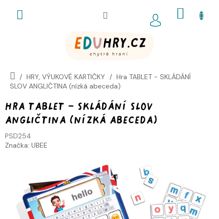
Přejít
NÁKUP
na
obsah
KOŠÍK
HRY, VÝUKOVÉ KARTIČKY
Hra TABLET - SKLÁDÁNÍ
SLOV ANGLIČTINA (nízká abeceda)
Hra TABLET - SKLÁDÁNÍ SLOV
ANGLIČTINA (nízká abeceda)
PSD254
Značka:
UBEE