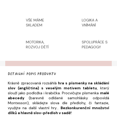
VŠE MÁME
LOGIKA A
SKLADEM
VNÍMÁNÍ
MOTORIKA,
SPOLUPRÁCE S
ROZVOJ DĚTÍ
PEDAGOGY
Detailní popis produktu
Krásně zpracovaná rozsáhlá
hra s písmenky na skládání
slov (angličtina) s veselým motivem tabletu
, který
slouží jako podložka i krabička. Procvičujte písmenka
malé
abecedy
(barevně odlišené samohlásky odpovídá
Montessori), skládejte slova dle předlohy, či fantazie,
využijte na další vlastní hry...
Bezkonkurenční množství
dílků a hlavně slov-předloh v sadě!