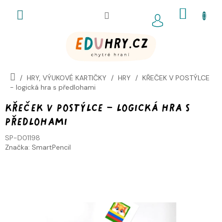
Přejít
NÁKUP
na
obsah
KOŠÍK
HRY, VÝUKOVÉ KARTIČKY
HRY
KŘEČEK V POSTÝLCE
- logická hra s předlohami
KŘEČEK V POSTÝLCE - logická hra s
předlohami
SP-D01198
Značka:
SmartPencil