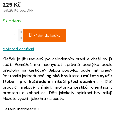
229 Kč
189,26 Kč bez DPH
Skladem
Přidat do košíku
Možnosti doručení
Křeček je již unavený po celodenním hraní a chtěl by jít
spát. Pomůžeš mu nachystat správně postýlku podle
předlohy na kartičce? Jakou postýlku bude mít dnes?
Roztomilá jednoduchá
logická hra
, kterou
můžete využít
třeba i pro každodenní rituál před spaním
:-). Dítě
procvičí zrakové vnímání, motoriku prstíků, orientaci v
prostoru a zabaví se. Děti jakékoliv spinkací hry milují!
Můžete využít i jako hru na cesty...
Detailní informace