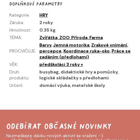
Doplňkové parametry
Kategorie
:
HRY
Záruka
:
2 roky
Hmotnost
:
0.35 kg
TÉMA
:
Zvířátka, ZOO, Příroda, Farma
Barvy
,
Jemná motorika
,
Zrakové vnímání,
PROCVIČUJE
:
percepce
,
Koordinace ruka-oko
,
Práce se
zadáním (předlohami)
VĚK
:
předškoláci 3 roky +
Druh
busybag, didaktické hry a pomůcky,
produktu
:
logické skládačky s předlohami
Určení
:
domácí výuka, mateřské školy
Odebírat newsletter