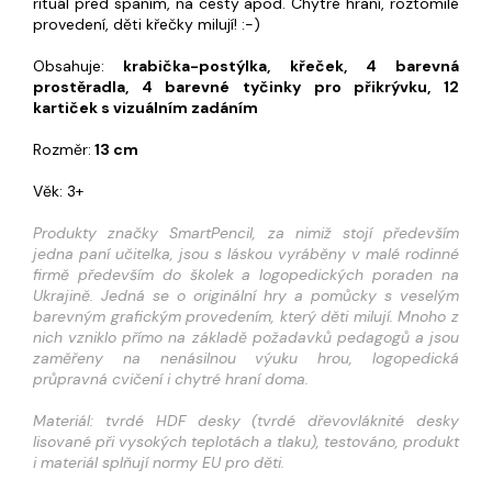
rituál před spaním, na cesty apod. Chytré hraní, roztomilé
provedení, děti křečky milují! :-)
Obsahuje:
krabička-postýlka, křeček, 4 barevná
prostěradla, 4 barevné tyčinky pro přikrývku, 12
kartiček s vizuálním zadáním
Rozměr:
13 cm
Věk: 3+
Produkty značky SmartPencil, za nimiž stojí především
jedna paní učitelka, jsou s láskou vyráběny v malé rodinné
firmě především do školek a logopedických poraden na
Ukrajině. Jedná se o originální hry a pomůcky s veselým
barevným grafickým provedením, který děti milují. Mnoho z
nich vzniklo přímo na základě požadavků pedagogů a jsou
zaměřeny na nenásilnou výuku hrou, logopedická
průpravná cvičení i chytré hraní doma.
Materiál: tvrdé HDF desky (tvrdé dřevovláknité desky
lisované při vysokých teplotách a tlaku), testováno, produkt
i materiál splňují normy EU pro děti.