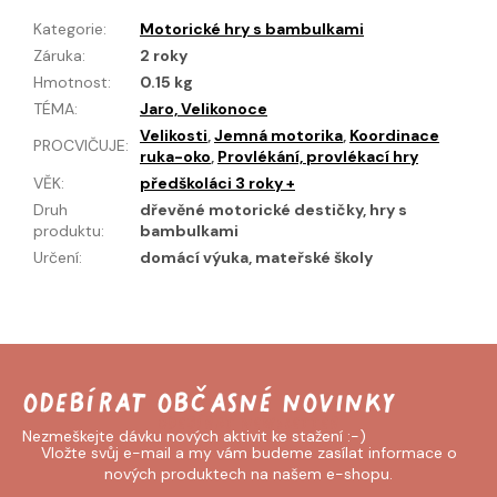
Kategorie
:
Motorické hry s bambulkami
Záruka
:
2 roky
Hmotnost
:
0.15 kg
TÉMA
:
Jaro, Velikonoce
Velikosti
,
Jemná motorika
,
Koordinace
PROCVIČUJE
:
ruka-oko
,
Provlékání, provlékací hry
VĚK
:
předškoláci 3 roky +
Druh
dřevěné motorické destičky, hry s
produktu
:
bambulkami
Určení
:
domácí výuka, mateřské školy
Odebírat newsletter
Vložte svůj e-mail a my vám budeme zasílat informace o
nových produktech na našem e-shopu.