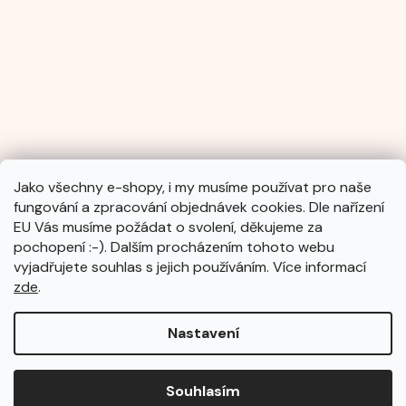
Jako všechny e-shopy, i my musíme používat pro naše
fungování a zpracování objednávek cookies. Dle nařízení
Sledovat na Instagramu
EU Vás musíme požádat o svolení, děkujeme za
pochopení :-). Dalším procházením tohoto webu
vyjadřujete souhlas s jejich používáním. Více informací
zde
.
Nastavení
Vytvořil Shoptet
Souhlasím
Copyright 2026
EDUHRY.cz
. Všechna práva vyhrazena.