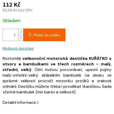
112 Kč
92,56 Kč bez DPH
Skladem
Přidat do košíku
Možnosti doručení
Roztomilá
velikonoční motorická destička
KUŘÁTKO
s
otvory a bambulkami ve třech rozměrech - malý,
střední, velký
. Děti mohou porovnávat, upevní pojmy
malý-střední-velký, skládáním bambulek na desku ve
správné velikosti procvičí motoriku prstíků a zrakové
vnímání. Destičku můžete třeba i provlékat tkaničkou. Sada
včetně bambulek (mix barev a velikostí).
Detailní informace