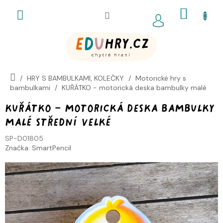
Přejít
NÁKUP
na
obsah
KOŠÍK
HRY S BAMBULKAMI, KOLEČKY
Motorické hry s
bambulkami
KUŘÁTKO - motorická deska bambulky malé
střední velké
KUŘÁTKO - motorická deska bambulky
malé střední velké
SP-D01805
Značka:
SmartPencil