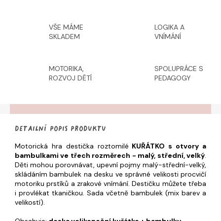
VŠE MÁME
LOGIKA A
SKLADEM
VNÍMÁNÍ
MOTORIKA,
SPOLUPRÁCE S
ROZVOJ DĚTÍ
PEDAGOGY
Detailní popis produktu
Motorická hra destička roztomilé
KUŘÁTKO s otvory a
bambulkami ve třech rozměrech - malý, střední, velký
.
Děti mohou porovnávat, upevní pojmy malý-střední-velký,
skládáním bambulek na desku ve správné velikosti procvičí
motoriku prstíků a zrakové vnímání. Destičku můžete třeba
i provlékat tkaničkou. Sada včetně bambulek (mix barev a
velikostí).
Obsahuje:
deska velikonoční kuřátko + bambulky