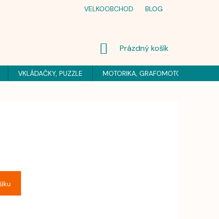
VELKOOBCHOD
BLOG
NÁKUPNÍ
Prázdný košík
KOŠÍK
VKLÁDAČKY, PUZZLE
MOTORIKA, GRAFOMOTORIKA
H
šíku