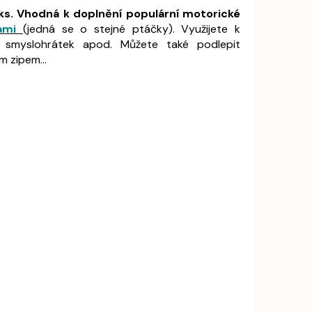
ks. Vhodná k doplnění populární motorické
kami
(jedná se o stejné ptáčky).
Využijete k
h smyslohrátek apod. Můžete také podlepit
 zipem...