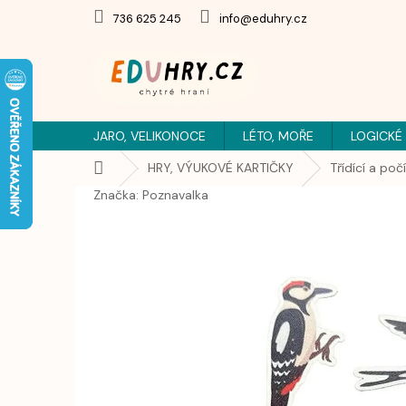
Přejít
736 625 245
info@eduhry.cz
na
obsah
JARO, VELIKONOCE
LÉTO, MOŘE
LOGICKÉ
Domů
HRY, VÝUKOVÉ KARTIČKY
Třídící a poč
Značka:
Poznavalka