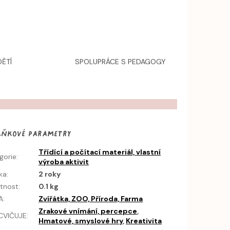
ĚTÍ
SPOLUPRÁCE S PEDAGOGY
lňkové parametry
Třídící a počítací materiál, vlastní
gorie
:
výroba aktivit
ka
:
2 roky
tnost
:
0.1 kg
A
:
Zvířátka, ZOO, Příroda, Farma
Zrakové vnímání, percepce
,
CVIČUJE
:
Hmatové, smyslové hry
,
Kreativita