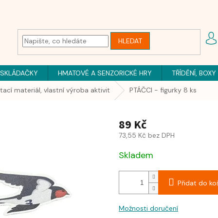
HLEDAT
 SKLÁDAČKY
HMATOVÉ A SENZORICKÉ HRY
TŘÍDĚNÍ, BOXY
ítací materiál, vlastní výroba aktivit
PTÁČCI - figurky 8 ks
89 Kč
73,55 Kč bez DPH
Skladem
Přidat do ko
Možnosti doručení