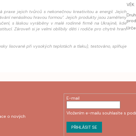
VĚK
:
praxe jejich tvůrců s nekonečnou kreativitou a energií. Jejich
Dru
návání nenásilnou hravou formou". Jejich produkty jsou zaměřeny
prod
čení, s láskou vyráběny v malé rodinné firmě na Ukrajině, kde
Urče
ucí. Zároveň si je velmi oblíbily děti i rodiče pro chytré hraní
sky lisované při vysokých teplotách a tlaku), testováno, splňuje
E-mail
Vložením e-mailu souhlasíte s
pod
ace o nových
PŘIHLÁSIT SE