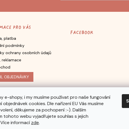
mace pro vás
Facebook
, platba
ní podmínky
ky ochrany osobních údajů
, reklamace
bchod
IL OBJEDNÁVKY
y e-shopy, i my musíme používat pro naše fungování
S
í objednávek cookies. Dle nařízení EU Vás musíme
volení, děkujeme za pochopení :-). Dalším
 tohoto webu vyjadřujete souhlas s jejich
 Více informací
zde
.
Vytvořil Shoptet