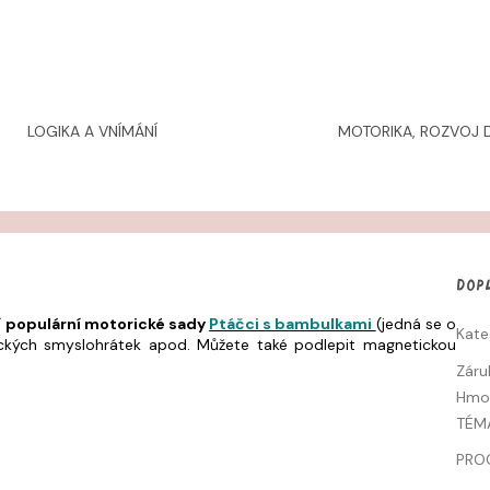
LOGIKA A VNÍMÁNÍ
MOTORIKA, ROZVOJ D
Dop
í populární motorické sady
Ptáčci s bambulkami
(jedná se o
Kate
ických smyslohrátek apod. Můžete také podlepit magnetickou
Záru
Hmo
TÉM
PRO