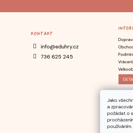
Z
á
p
Infor
Kontakt
a
Doprava
t
info
@
eduhry.cz
Obchod
í
Podmín
736 625 245
Vrácení
Velkoo
DETA
Jako všechn
a zpracován
požádat o s
procházením
používáním.