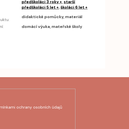
předškoláci 3 roky +
,
starší
předškoláci 5 let +
,
školáci 6 let +
h
didaktické pomůcky, materiál
uktu
:
ní
:
domácí výuka, mateřské školy
mínkami ochrany osobních údajů