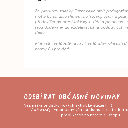
Věk: 3+
Za produkty značky Poznavalka stojí pedagogická 
motto by se dalo shrnout do "rozvoj, učení a poz
především na předškoláčky a děti s poruchami u
jsou dodávány do vzdělávacích a podpůrných instit
doma.
Materiál: tvrdé HDF desky (tvrdé dřevovláknité de
normy EU pro děti.
Odebírat newsletter
Vložte svůj e-mail a my vám budeme zasílat inform
produktech na našem e-shopu.