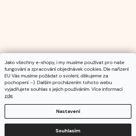
Jako všechny e-shopy, i my musíme používat pro naše
fungování a zpracování objednávek cookies. Dle nařízení
Sledovat na Instagramu
EU Vás musíme požádat o svolení, děkujeme za
pochopení :-). Dalším procházením tohoto webu
vyjadřujete souhlas s jejich používáním. Více informací
zde
.
Nastavení
Vytvořil Shoptet
Souhlasím
Copyright 2026
EDUHRY.cz
. Všechna práva vyhrazena.