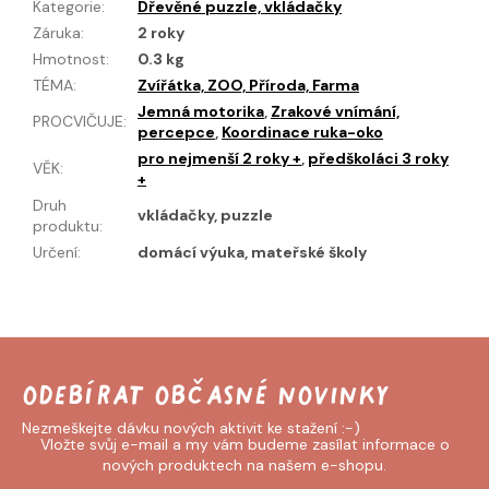
Kategorie
:
Dřevěné puzzle, vkládačky
Záruka
:
2 roky
Hmotnost
:
0.3 kg
TÉMA
:
Zvířátka, ZOO, Příroda, Farma
Jemná motorika
,
Zrakové vnímání,
PROCVIČUJE
:
percepce
,
Koordinace ruka-oko
pro nejmenší 2 roky +
,
předškoláci 3 roky
VĚK
:
+
Druh
vkládačky, puzzle
produktu
:
Určení
:
domácí výuka, mateřské školy
Odebírat newsletter
Vložte svůj e-mail a my vám budeme zasílat informace o
nových produktech na našem e-shopu.