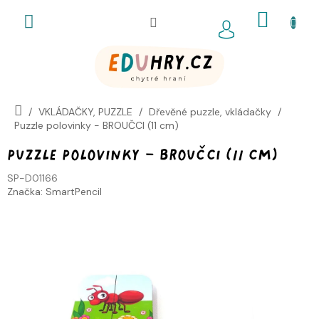
Přejít
NÁKUP
na
obsah
KOŠÍK
VKLÁDAČKY, PUZZLE
Dřevěné puzzle, vkládačky
Puzzle polovinky - BROUČCI (11 cm)
Puzzle polovinky - BROUČCI (11 cm)
SP-D01166
Značka:
SmartPencil