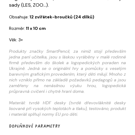
sady (LES, ZOO...).
Obsahuje:
12 zvířátek-broučků (24 dílků)
Rozměr:
11 x 10 cm
Věk: 3+
Produkty značky SmartPencil, za nimiž stojí především
jedna paní učitelka, jsou s láskou vyráběny v malé rodinné
firmě především do školek a logopedických poraden na
Ukrajině. Jedná se o originální hry a pomůcky s veselým
barevným grafickým provedením, který děti milují. Mnoho z
nich vzniklo přímo na základě požadavků pedagogů a jsou
zaměřeny na nenásilnou výuku hrou, logopedická
průpravná cvičení i chytré hraní doma.
Materiál: tvrdé HDF desky (tvrdé dřevovláknité desky
lisované při vysokých teplotách a tlaku), testováno, produkt
i materiál splňují normy EU pro děti.
Doplňkové parametry