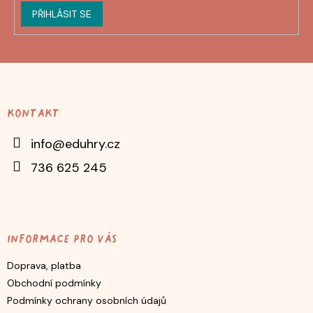
PŘIHLÁSIT SE
Z
á
p
Kontakt
a
t
info
@
eduhry.cz
í
736 625 245
Informace pro vás
Doprava, platba
Obchodní podmínky
Podmínky ochrany osobních údajů