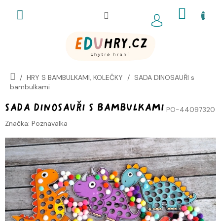
Přejít
NÁKUP
na
obsah
KOŠÍK
HRY S BAMBULKAMI, KOLEČKY
SADA DINOSAUŘI s
bambulkami
SADA DINOSAUŘI s bambulkami
PO-44097320
Značka:
Poznavalka