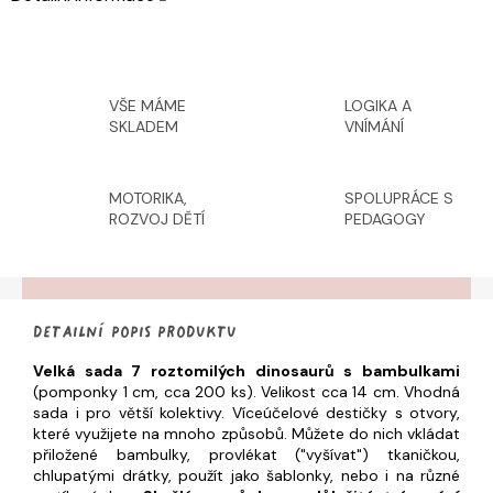
VŠE MÁME
LOGIKA A
SKLADEM
VNÍMÁNÍ
MOTORIKA,
SPOLUPRÁCE S
ROZVOJ DĚTÍ
PEDAGOGY
Detailní popis produktu
Velká sada 7 roztomilých dinosaurů s bambulkami
(pomponky 1 cm, cca 200 ks). Velikost cca 14 cm. Vhodná
sada i pro větší kolektivy. Víceúčelové destičky s otvory,
které využijete na mnoho způsobů. Můžete do nich vkládat
přiložené bambulky, provlékat ("vyšívat") tkaničkou,
chlupatými drátky, použít jako šablonky, nebo i na různé