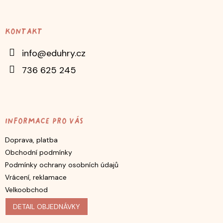
á
p
Kontakt
a
t
info
@
eduhry.cz
í
736 625 245
Informace pro vás
Doprava, platba
Obchodní podmínky
Podmínky ochrany osobních údajů
Vrácení, reklamace
Velkoobchod
DETAIL OBJEDNÁVKY