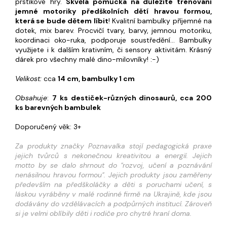
prstíkové hry.
Skvělá pomůcka na důležité trénování
jemné motoriky předškolních dětí hravou formou,
která se bude dětem líbit
! Kvalitní bambulky příjemné na
dotek, mix barev. Procvičí tvary, barvy, jemnou motoriku,
koordinaci oko-ruka, podporuje soustředění... Bambulky
využijete i k dalším krativním, či sensory aktivitám. Krásný
dárek pro všechny malé dino-milovníky! :-)
Velikost:
cca
14 cm, bambulky 1 cm
Obsahuje
:
7 ks destiček-různých dinosaurů, cca 200
ks barevných bambulek
Doporučený věk: 3+
Za produkty značky Poznavalka stojí pedagogická praxe
jejich tvůrců s nekonečnou kreativitou a energií. Jejich
motto by se dalo shrnout do "rozvoj, učení a poznávání
nenásilnou hravou formou". Jejich produkty jsou zaměřeny
především na předškoláčky a děti s poruchami učení, s
láskou vyráběny v malé rodinné firmě na Ukrajině, kde jsou
dodávány do vzdělávacích a podpůrných institucí. Zároveň
si je velmi oblíbily děti i rodiče pro chytré hraní doma.