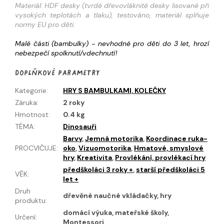
Materiál: HDF desky (tvrdé dřevovláknité desky lisované při
vysokých teplotách a tlaku), testováno, materiál splňuje
normy EU pro děti.
Malé části (bambulky) - nevhodné pro děti do 3 let, hrozí
nebezpečí spolknutí/vdechnutí!
Doplňkové parametry
Kategorie
:
HRY S BAMBULKAMI, KOLEČKY
Záruka
:
2 roky
Hmotnost
:
0.4 kg
TÉMA
:
Dinosauři
Barvy
,
Jemná motorika
,
Koordinace ruka-
PROCVIČUJE
:
oko
,
Vizuomotorika
,
Hmatové, smyslové
hry
,
Kreativita
,
Provlékání, provlékací hry
předškoláci 3 roky +
,
starší předškoláci 5
VĚK
:
let +
Druh
dřevěné naučné vkládačky, hry
produktu
:
domácí výuka, mateřské školy,
Určení
:
Montessori