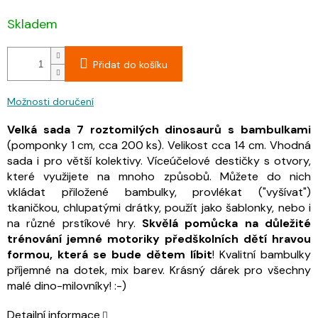
Skladem
Přidat do košíku
Možnosti doručení
Velká sada 7 roztomilých dinosaurů s bambulkami
(pomponky 1 cm, cca 200 ks). Velikost cca 14 cm. Vhodná
sada i pro větší kolektivy. Víceúčelové destičky s otvory,
které využijete na mnoho způsobů. Můžete do nich
vkládat přiložené bambulky, provlékat ("vyšívat")
tkaničkou, chlupatými drátky, použít jako šablonky, nebo i
na různé prstíkové hry.
Skvělá pomůcka na důležité
trénování jemné motoriky předškolních dětí hravou
formou, která se bude dětem líbit
! Kvalitní bambulky
příjemné na dotek, mix barev. Krásný dárek pro všechny
malé dino-milovníky! :-)
Detailní informace