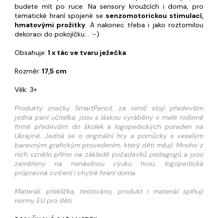
budete mít po ruce. Na sensory kroužcích i doma, pro
tematické hraní spojené se
senzomotorickou stimulací,
hmatovými prožitky
. A nakonec třeba i jako roztomilou
dekoraci do pokojíčku... :-)
Obsahuje:
1 x tác ve tvaru ježečka
Rozměr:
17,5 cm
Věk: 3+
Produkty značky SmartPencil, za nimiž stojí především
jedna paní učitelka, jsou s láskou vyráběny v malé rodinné
firmě především do školek a logopedických poraden na
Ukrajině. Jedná se o originální hry a pomůcky s veselým
barevným grafickým provedením, který děti milují. Mnoho z
nich vzniklo přímo na základě požadavků pedagogů a jsou
zaměřeny na nenásilnou výuku hrou, logopedická
průpravná cvičení i chytré hraní doma.
Materiál: překližka, testováno, produkt i materiál splňují
normy EU pro děti.