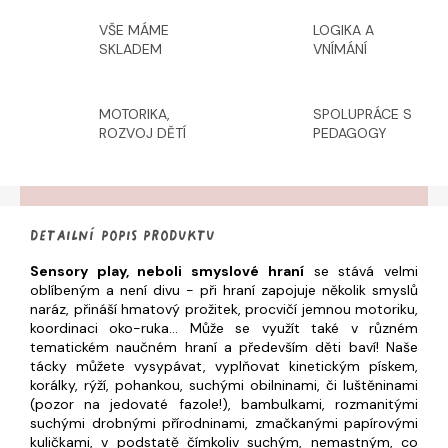
VŠE MÁME
LOGIKA A
SKLADEM
VNÍMÁNÍ
MOTORIKA,
SPOLUPRÁCE S
ROZVOJ DĚTÍ
PEDAGOGY
Detailní popis produktu
Sensory play, neboli smyslové hraní
se stává velmi
oblíbeným a není divu - při hraní zapojuje několik smyslů
naráz, přináší hmatový prožitek, procvičí jemnou motoriku,
koordinaci oko-ruka... Může se využít také v různém
tematickém naučném hraní a především děti baví! Naše
tácky můžete vysypávat, vyplňovat kinetickým pískem,
korálky, rýží, pohankou, suchými obilninami, či luštěninami
(pozor na jedovaté fazole!), bambulkami, rozmanitými
suchými drobnými přírodninami, zmačkanými papírovými
kuličkami, v podstatě čímkoliv suchým, nemastným, co