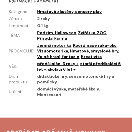
Doplňkové parametry
Kategorie
:
Hmatové zástěny, sensory play
Záruka
:
2 roky
Hmotnost
:
0.1 kg
Podzim, Halloween
,
Zvířátka, ZOO,
TÉMA
:
Příroda, Farma
Jemná motorika
,
Koordinace ruka-oko
,
PROCVIČUJE
:
Vizuomotorika
,
Hmatové, smyslové hry
,
Volné hraní, fantazie
,
Kreativita
předškoláci 3 roky +
,
starší předškoláci 5
VĚK
:
let +
,
školáci 6 let +
Druh
didaktické hry, senzomotorické hry a
produktu
:
pomůcky
domácí výuka, mateřské školy,
Určení
:
Montessori