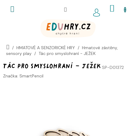
Přejít
NÁKUP
na
obsah
KOŠÍK
HMATOVÉ A SENZORICKÉ HRY
Hmatové zástěny,
sensory play
Tác pro smyslohraní - JEŽEK
Tác pro smyslohraní - JEŽEK
SP-D01372
Značka:
SmartPencil