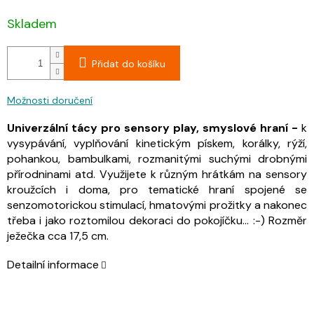
Skladem
Přidat do košíku
Možnosti doručení
Univerzální tácy pro sensory play, smyslové hraní -
k
vysypávání, vyplňování kinetickým pískem, korálky, rýží,
pohankou, bambulkami, rozmanitými suchými drobnými
přírodninami atd. Využijete k různým hrátkám na sensory
kroužcích i doma, pro tematické hraní spojené se
senzomotorickou stimulací, hmatovými prožitky a nakonec
třeba i jako roztomilou dekoraci do pokojíčku... :-) Rozměr
ježečka cca 17,5 cm.
Detailní informace