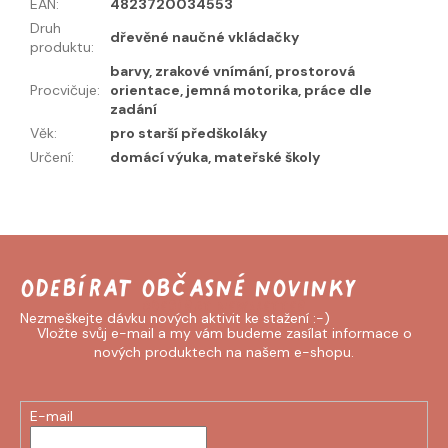
EAN
:
4823720034553
Druh
dřevěné naučné vkládačky
produktu
:
barvy, zrakové vnímání, prostorová
Procvičuje
:
orientace, jemná motorika, práce dle
zadání
Věk
:
pro starší předškoláky
Určení
:
domácí výuka, mateřské školy
Odebírat newsletter
Vložte svůj e-mail a my vám budeme zasílat informace o
nových produktech na našem e-shopu.
E-mail