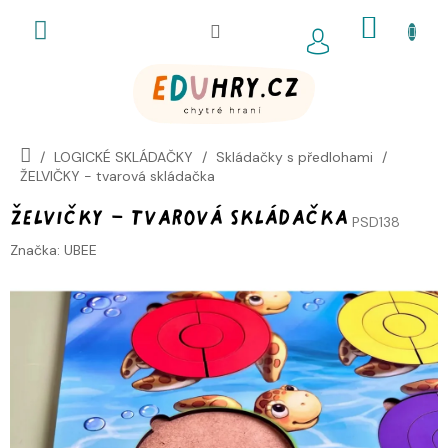
Přejít
NÁKUP
na
obsah
KOŠÍK
LOGICKÉ SKLÁDAČKY
Skládačky s předlohami
ŽELVIČKY - tvarová skládačka
ŽELVIČKY - tvarová skládačka
PSD138
Značka:
UBEE