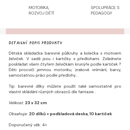
MOTORIKA,
SPOLUPRÁCE S
ROZVOJ DĚTÍ
PEDAGOGY
Detailní popis produktu
Dětská skládačka barevné půlkruhy a kolečka s motivem
želviček. V sadě jsou i kartičky s předlohami. Zvládnete
poskládat všem čtyřem želvičkám krunýře podle kartiček ?
Děti procvičí jemnou motoriku, zrakové vnímání, barvy,
samostatnou práci podle předlohy...
Tip: barevné dílky můžete použít také samostatně pro
vlastní skládání různých obrazců dle fantazie...
Velikost:
23 x 32 cm
Obsahuje
:
20 dílků + podkladová deska, 10 kartiček
Doporučený věk: 4+