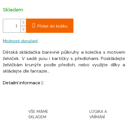
Skladem
Přidat do košíku
Možnosti doručení
Dětská skládačka barevné půlkruhy a kolečka s motivem
želviček. V sadě jsou i kartičky s předlohami. Poskládejte
želvičkám krunýře podle předloh, nebo využijte dílky a
skládejte dle fantazie...
Detailní informace
VŠE MÁME
LOGIKA A
SKLADEM
VNÍMÁNÍ