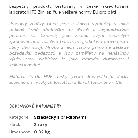
Bezpečný produkt, testovaný v české akreditované
laboratoři ITC Zlín, splňuje veškeré normy EU pro děti.
Produkty značky Ubee jsou s láskou vyráběny v malé
rodinné firmě především do školek a logopedických
poraden na Ukrajině, jsou známé svým neotřelým
zpracováním a veselým barevným grafickým provedením,
který děti milují. Mnoho z nich vzniklo přímo na základě
požadavků pedagogů a jsou zaměřeny na nenásilnou
výuku hrou. Nabízíme je jako výhradní distributor i
velkoobchodně.
Materiál: tvrdé HDF desky (tvrdé dřevovláknité desky
lisované při vysokých teplotách a tlaku), testováno v ČR.
Doplňkové parametry
Kategorie
:
Skládačky s předlohami
Záruka
:
2 roky
Hmotnost
:
0.32 kg