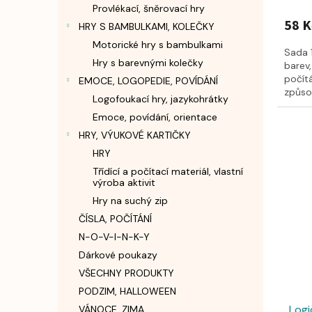
Provlékací, šněrovací hry
58 K
HRY S BAMBULKAMI, KOLEČKY
Motorické hry s bambulkami
Sada 
Hry s barevnými kolečky
barev,
počítá
EMOCE, LOGOPEDIE, POVÍDÁNÍ
způso
Logofoukací hry, jazykohrátky
zbytko
Emoce, povídání, orientace
HRY, VÝUKOVÉ KARTIČKY
HRY
Třídící a počítací materiál, vlastní
výroba aktivit
Hry na suchý zip
ČÍSLA, POČÍTÁNÍ
N-O-V-I-N-K-Y
Dárkové poukazy
VŠECHNY PRODUKTY
PODZIM, HALLOWEEN
Logi
VÁNOCE, ZIMA