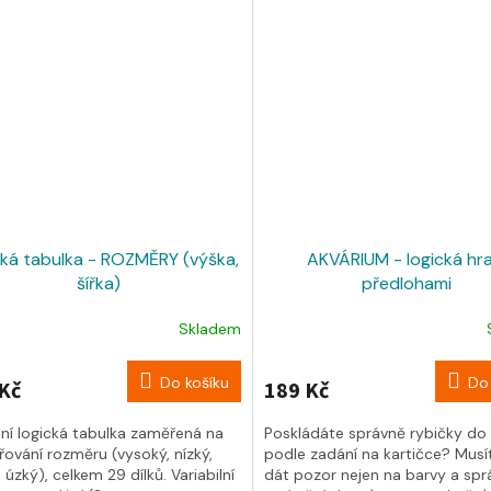
cká tabulka - ROZMĚRY (výška,
AKVÁRIUM - logická hra
šířka)
předlohami
Skladem
Do košíku
Do 
Kč
189 Kč
tní logická tabulka zaměřená na
Poskládáte správně rybičky do 
ování rozměru (vysoký, nízký,
podle zadání na kartičce? Musí
, úzký), celkem 29 dílků. Variabilní
dát pozor nejen na barvy a spr