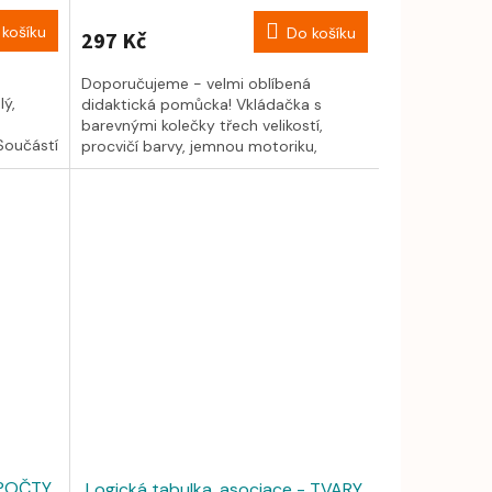
košíku
Do košíku
297 Kč
Doporučujeme - velmi oblíbená
ý,
didaktická pomůcka! Vkládačka s
barevnými kolečky třech velikostí,
Součástí
procvičí barvy, jemnou motoriku,
prostorové...
 POČTY
Logická tabulka, asociace - TVARY