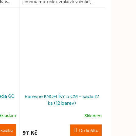
le,...
jemnou motoriku, zrakové vnímání,...
ada 60
Barevné KNOFLÍKY 5 CM - sada 12
ks (12 barev)
Skladem
Skladem
košíku
Do košíku
97 Kč