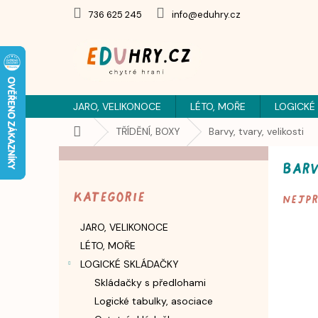
Přejít
736 625 245
info@eduhry.cz
na
obsah
JARO, VELIKONOCE
LÉTO, MOŘE
LOGICKÉ
Domů
TŘÍDĚNÍ, BOXY
Barvy, tvary, velikosti
P
Barv
o
Přeskočit
s
kategorie
Kategorie
Nejp
t
r
JARO, VELIKONOCE
a
LÉTO, MOŘE
n
n
LOGICKÉ SKLÁDAČKY
í
Skládačky s předlohami
p
Logické tabulky, asociace
a