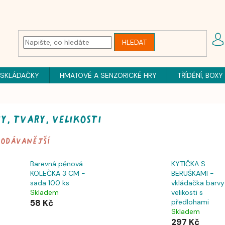
HLEDAT
 SKLÁDAČKY
HMATOVÉ A SENZORICKÉ HRY
TŘÍDĚNÍ, BOXY
y, tvary, velikosti
rodávanější
Barevná pěnová
KYTIČKA S
KOLEČKA 3 CM -
BERUŠKAMI -
sada 100 ks
vkládačka barvy
Skladem
velikosti s
58 Kč
předlohami
Skladem
297 Kč