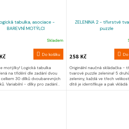
ogická tabulka, asociace -
ZELENINA 2 - třívrstvé tv
BAREVNÍ MOTÝLCI
puzzle
Skladem
Do košíku
Do 
Kč
258 Kč
me motýlky! Logická tabulka
Originální naučná skládačka - tř
ená na třídění dle zadání dvou
tvarové puzzle zelenina! 5 druh
, celkem 30 dílků dvoubarevných
zeleniny, každá ve třech velikos
ů. Variabilní - dílky pro zadání...
dítě je identifikuje a pak vkládá 