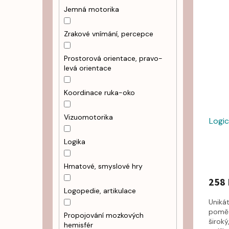
Jemná motorika
Zrakové vnímání, percepce
Prostorová orientace, pravo-
levá orientace
Koordinace ruka-oko
Vizuomotorika
Logi
Logika
Hmatové, smyslové hry
258 
Logopedie, artikulace
Uniká
poměř
Propojování mozkových
široký
hemisfér