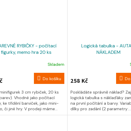
AREVNÉ RYBIČKY - počítací
Logická tabulka - AUT
figurky, memo hra 20 ks
NÁKLADEM
Skladem
Do košíku
Do 
č
258 Kč
minifigurek 3 cm rybiček, 20 ks
Poskládáte správně náklad? Za
 barev). Vhodné jako počítací
logická tabulka s náklaďáky z
y, ke třídění barviček, jako mini-
na první počítání a barvy. Variab
, či jiné hry. V prodeji máme...
dílky pro zadání (2 parametry:...