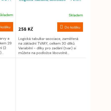
Skladem
Skladem
košíku
Do košíku
258 Kč
arvy a
Logická tabulka-asociace, zaměřená
elkem 29
na základní TVARY, celkem 30 dílků.
ní (2
Variabilní - dílky pro zadání (tvar) si
...
můžete na podložce libovolně...