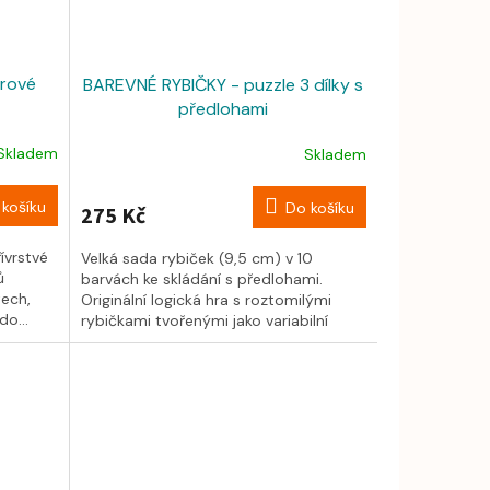
arové
BAREVNÉ RYBIČKY - puzzle 3 dílky s
předlohami
Skladem
Skladem
košíku
Do košíku
275 Kč
ívrstvé
Velká sada rybiček (9,5 cm) v 10
ů
barvách ke skládání s předlohami.
tech,
Originální logická hra s roztomilými
do...
rybičkami tvořenými jako variabilní
puzzle...