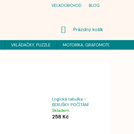
VELKOOBCHOD
BLOG
NÁKUPNÍ
Prázdný košík
KOŠÍK
VKLÁDAČKY, PUZZLE
MOTORIKA, GRAFOMOTORIKA
H
Logická tabulka -
BERUŠKY POČÍTÁNÍ
Skladem
258 Kč