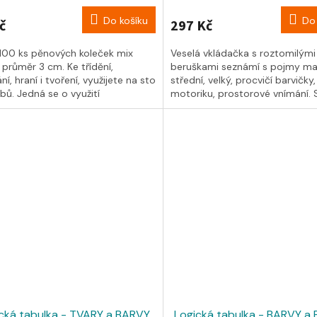
Do košíku
Do 
č
297 Kč
100 ks pěnových koleček mix
Veselá vkládačka s roztomilými
 průměr 3 cm. Ke třídění,
beruškami seznámí s pojmy mal
ní, hraní i tvoření, využijete na sto
střední, velký, procvičí barvičky,
bů. Jedná se o využití
motoriku, prostorové vnímání. 
vého...
je také 12...
cká tabulka - TVARY a BARVY
Logická tabulka - BARVY a