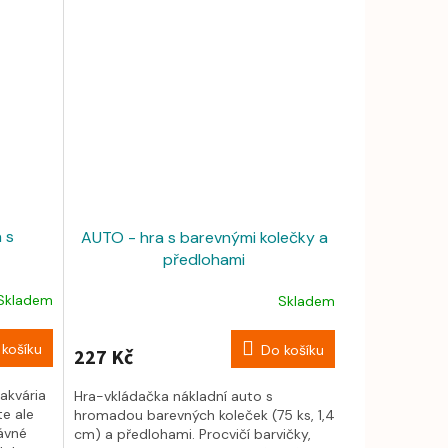
 s
AUTO - hra s barevnými kolečky a
předlohami
Skladem
Skladem
košíku
Do košíku
227 Kč
akvária
Hra-vkládačka nákladní auto s
te ale
hromadou barevných koleček (75 ks, 1,4
ávné
cm) a předlohami. Procvičí barvičky,