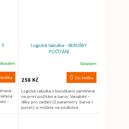
A S
Logická tabulka - BERUŠKY
POČÍTÁNÍ
Skladem
Skladem
košíku
Do košíku
258 Kč
jímavá
Logická tabulka s beruškami zaměřená
aměřená
na první počítání a barvy. Variabilní -
ilní -
dílky pro zadání (2 parametry: barva +
počet) si můžete na podložce...