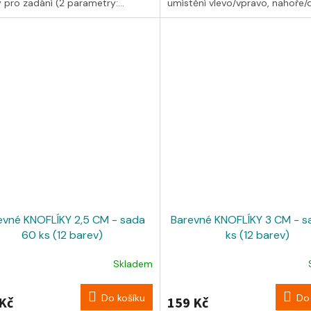
y pro zadání (2 parametry:...
umístění vlevo/vpravo, nahoře/do
evné KNOFLÍKY 2,5 CM - sada
Barevné KNOFLÍKY 3 CM - s
60 ks (12 barev)
ks (12 barev)
Skladem
Do košíku
Do 
Kč
159 Kč