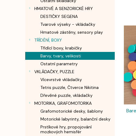
Ostatní skládačky
n
HMATOVÉ A SENZORICKÉ HRY
e
l
DESTIČKY SEGENA
Tvarové výseky - vkládačky
V
ý
Hmatové zástěny, sensory play
p
TŘÍDĚNÍ, BOXY
i
Třídící boxy, krabičky
s
Barvy, tvary, velikosti
p
Ostatní parametry
r
VKLÁDAČKY, PUZZLE
o
d
Vícevrstvé vkládačky
u
Tetris puzzle, Čtverce Nikitina
k
Dřevěné puzzle, vkládačky
t
MOTORIKA, GRAFOMOTORIKA
ů
Bar
Grafomotorické desky, šablony
Motorické labyrinty, balanční desky
Prstíkové hry, propojování
mozkových hemisfér