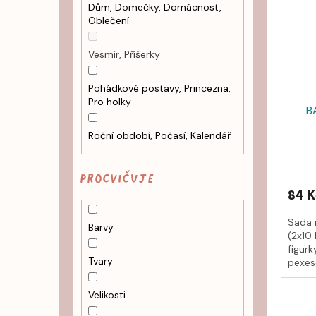
Dům, Domečky, Domácnost,
Oblečení
Vesmír, Příšerky
Pohádkové postavy, Princezna,
Pro holky
B
Roční období, Počasí, Kalendář
PROCVIČUJE
84 K
Sada 
Barvy
(2x10
figurk
Tvary
pexeso
Velikosti