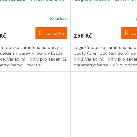
Skladem
Do košíku
Do 
Kč
258 Kč
ká tabulka zaměřená na barvy a
Logická tabulka zaměřená na b
 celkem 7 barev, 4 tvary v každé
počty (první počítání do 5), c
ce. Variabilní - dílky pro zadání (2
dílků. Variabilní - dílky pro zadá
try: barva + tvar) si...
parametry: barva + číslo-počet)