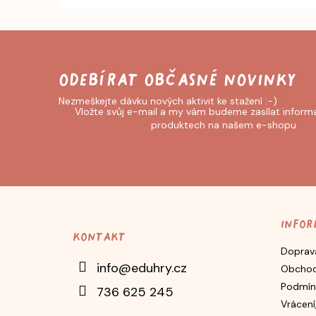
Odebírat newsletter
Vložte svůj e-mail a my vám budeme zasílat inform
produktech na našem e-shopu.
Z
á
p
Infor
Kontakt
a
Doprava
t
info
@
eduhry.cz
Obchod
í
Podmín
736 625 245
Vrácení