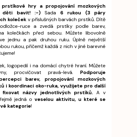
 prstíkové hry a propojování mozkových
 děti bavit! :-)
Sada
6 rukou (3 páry
ých koleček
v příslušných barvách prstíků. Dítě
dložce-ruce a zvedá prstíky podle barev,
na kolečkách před sebou. Můžete libovolně
ve jednu a pak druhou ruku. Úplně největší
obou rukou, přičemž každá z nich v jiné barevné
čujeme!
ek, logopedií i na domácí chytré hraní. Můžete
y, procvičovat pravá-levá.
Podporuje
 percepci barev, propojování mozkových
ů i koordinaci oko-ruka, využijete pro další
e fixovat názvy jednotlivých prstíků.
A v
řejmě jedná o
veselou aktivitu, u které se
ové kategorie
!