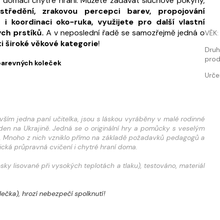
na domácí chytré hraní. Můžete zadávat sluchové pokyny,
tředění, zrakovou percepci barev, propojování
 koordinaci oko-ruka, využijete pro další vlastní
ých prstíků.
A v neposlední řadě se samozřejmě jedná o
VĚK
:
ti široké věkové kategorie
!
Dru
prod
 barevných koleček
Urče
vším jedna paní učitelka, jsou s láskou vyráběny v malé rodinné
en na Ukrajině. Jedná se o originální hry a pomůcky s veselým
í. Mnoho z nich vzniklo přímo na základě požadavků pedagogů a
cká průpravná cvičení i chytré hraní doma.
sky lisované při vysokých teplotách a tlaku), testováno, materiál
lečka), hrozí nebezpečí spolknutí!