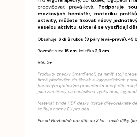
Pro ergoterapeuty, do školek, logopedií i 
procvičovat pravá-levá.
Podporuje sous
mozkových hemisfér, motoriku prstíků i
aktivity, můžete fixovat názvy jednotliv
veselou aktivitu, u které se vystřídají dě
Obsahuje:
6 dílů rukou (3 páry levá-pravá), 45
Rozměr:
ruce
15 cm
, kolečka
2,3 cm
Věk: 3+
Produkty značky SmartPencil, za nimiž stojí přede
firmě především do školek a logopedických porad
barevným grafickým provedením, který děti miluj
jsou zaměřeny na nenásilnou výuku hrou, logopedi
Materiál: tvrdé HDF desky (tvrdé dřevovláknité de
splňuje normy EU pro děti.
Pozor! Nevhodné pro děti do 3 let - malé dílky (ko