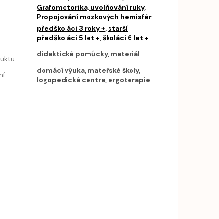
Grafomotorika, uvolňování ruky
,
Propojování mozkových hemisfér
předškoláci 3 roky +
,
starší
předškoláci 5 let +
,
školáci 6 let +
h
didaktické pomůcky, materiál
uktu
:
domácí výuka, mateřské školy,
ní
:
logopedická centra, ergoterapie