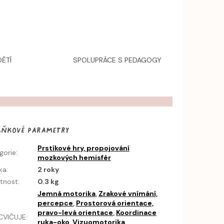
ĚTÍ
SPOLUPRÁCE S PEDAGOGY
lňkové parametry
Prstíkové hry, propojování
gorie
:
mozkových hemisfér
ka
:
2 roky
tnost
:
0.3 kg
Jemná motorika
,
Zrakové vnímání,
percepce
,
Prostorová orientace,
pravo-levá orientace
,
Koordinace
CVIČUJE
:
ruka-oko
,
Vizuomotorika
,