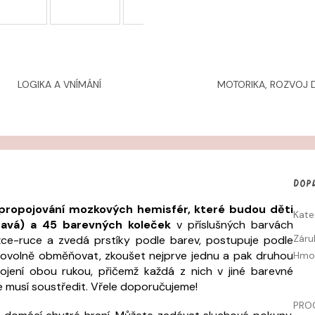
LOGIKA A VNÍMÁNÍ
MOTORIKA, ROZVOJ D
Dop
 propojování mozkových hemisfér, které budou děti
Kate
ravá) a 45 barevných koleček
v příslušných barvách
Záru
žce-ruce a zvedá prstíky podle barev, postupuje podle
bovolně obměňovat, zkoušet nejprve jednu a pak druhou
Hmo
pojení obou rukou, přičemž každá z nich v jiné barevné
se musí soustředit. Vřele doporučujeme!
PRO