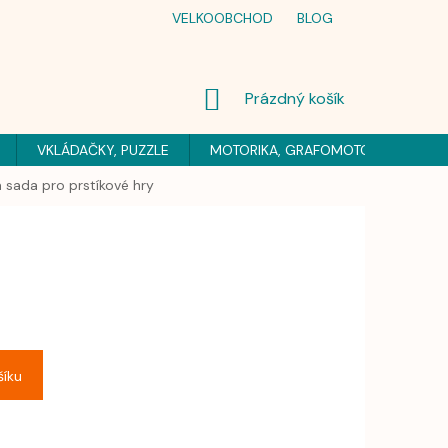
VELKOOBCHOD
BLOG
NÁKUPNÍ
Prázdný košík
KOŠÍK
VKLÁDAČKY, PUZZLE
MOTORIKA, GRAFOMOTORIKA
H
 sada pro prstíkové hry
šíku