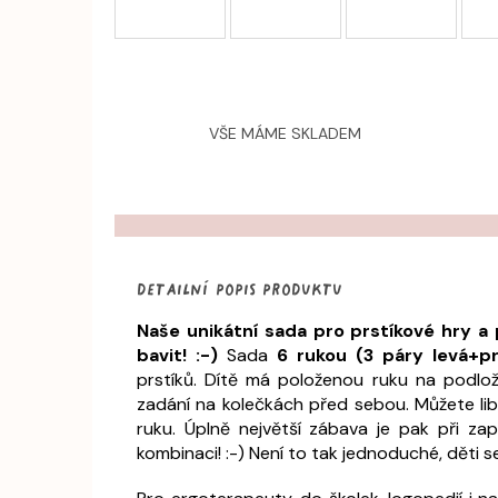
VŠE MÁME SKLADEM
Detailní popis produktu
Naše unikátní sada pro prstíkové hry a
bavit! :-)
Sada
6 rukou (3 páry levá+p
prstíků. Dítě má položenou ruku na podlo
zadání na kolečkách před sebou. Můžete li
ruku. Úplně největší zábava je pak při za
kombinaci! :-) Není to tak jednoduché, děti 