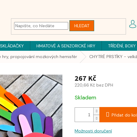
HLEDAT
 SKLÁDAČKY
HMATOVÉ A SENZORICKÉ HRY
TŘÍDĚNÍ, BOXY
é hry, propojování mozkových hemisfér
CHYTRÉ PRSTÍKY - velká
267 Kč
220,66 Kč bez DPH
Skladem
Přidat do ko
Možnosti doručení