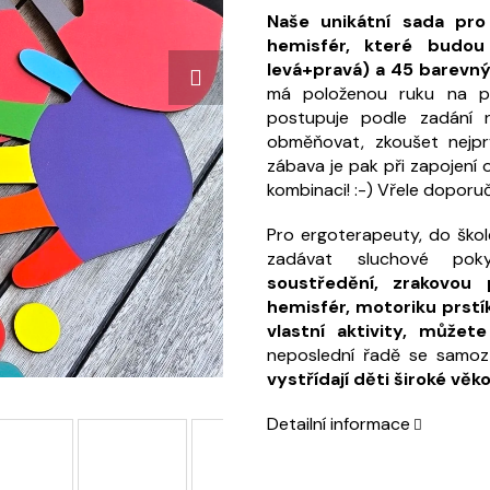
Naše unikátní sada pro
hemisfér, které budou
levá+pravá) a 45 barevn
má položenou ruku na po
postupuje podle zadání 
obměňovat, zkoušet nejpr
zábava je pak při zapojení 
kombinaci! :-) Vřele doporu
Pro ergoterapeuty, do škol
zadávat sluchové pokyn
soustředění, zrakovou
hemisfér, motoriku prstík
vlastní aktivity, můžet
neposlední řadě se samoz
vystřídají děti široké věk
Detailní informace