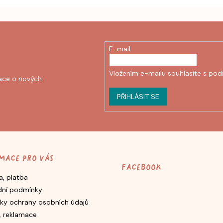
E-mail
Vložením e-mailu souhlasíte s
pod
ace o nových
PŘIHLÁSIT SE
mace pro vás
Facebook
, platba
ní podmínky
ky ochrany osobních údajů
, reklamace