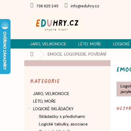
Přejít
736 625 245
info@eduhry.cz
na
obsah
JARO, VELIKONOCE
LÉTO, MOŘE
LOGICKÉ
Domů
EMOCE, LOGOPEDIE, POVÍDÁNÍ
P
EMOC
o
Přeskočit
s
kategorie
Kategorie
t
Logof
r
jazyk
JARO, VELIKONOCE
a
LÉTO, MOŘE
n
Nejp
n
LOGICKÉ SKLÁDAČKY
í
Skládačky s předlohami
p
Logické tabulky, asociace
a