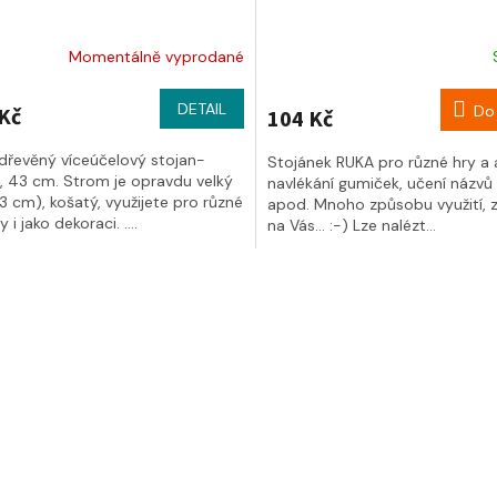
Momentálně vyprodané
DETAIL
Do 
Kč
104 Kč
 dřevěný víceúčelový stojan-
Stojánek RUKA pro různé hry a a
, 43 cm. Strom je opravdu velký
navlékání gumiček, učení názvů 
 cm), košatý, využijete pro různé
apod. Mnoho způsobu využití, zá
y i jako dekoraci. ....
na Vás... :-) Lze nalézt...
O
v
l
á
d
a
c
í
p
r
v