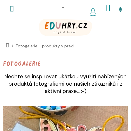
Přejít
NÁKUP
na
obsah
KOŠÍK
Fotogalerie - produkty v praxi
Fotogalerie
Nechte se inspirovat ukázkou využití nabízených
produktů fotografiemi od našich zákazníků i z
aktivní praxe... :-)
V
ý
p
i
s