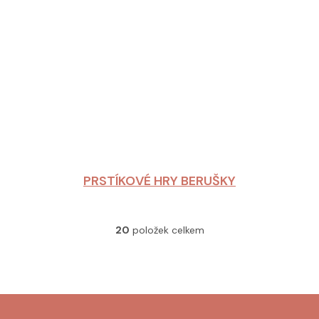
PRSTÍKOVÉ HRY BERUŠKY
20
položek celkem
O
v
l
á
d
a
c