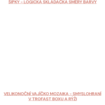
ŠIPKY - LOGICKÁ SKLÁDAČKA SMĚRY BARVY
VELIKONOČNÍ VAJÍČKO MOZAIKA - SMYSLOHRANÍ
V TROFAST BOXU A RÝŽI