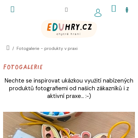
Přejít
NÁKUP
na
obsah
KOŠÍK
Fotogalerie - produkty v praxi
Fotogalerie
Nechte se inspirovat ukázkou využití nabízených
produktů fotografiemi od našich zákazníků i z
aktivní praxe... :-)
V
ý
p
i
s