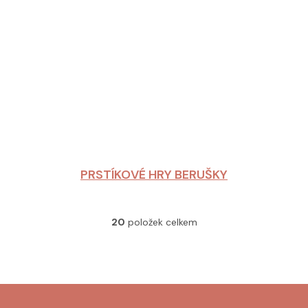
PRSTÍKOVÉ HRY BERUŠKY
20
položek celkem
O
v
l
á
d
a
c