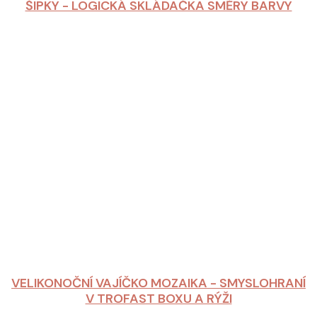
ŠIPKY - LOGICKÁ SKLÁDAČKA SMĚRY BARVY
VELIKONOČNÍ VAJÍČKO MOZAIKA - SMYSLOHRANÍ
V TROFAST BOXU A RÝŽI