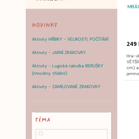
MRÁČ
Novinky
Aktivity HŘÍBKY - VELIKOSTI, POČÍTÁNÍ
249 
Aktivity - JARNÍ ZRAKOVKY
Hra-v
VĚTŠÍ
Aktivity - Logická tabulka BERUŠKY
cm) a 
(množiny, třídění)
jemnou
Aktivity - ZAMILOVANÉ ZRAKOVKY
TÉMA