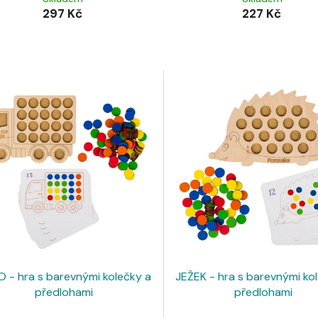
297 Kč
227 Kč
 - hra s barevnými kolečky a
JEŽEK - hra s barevnými ko
předlohami
předlohami