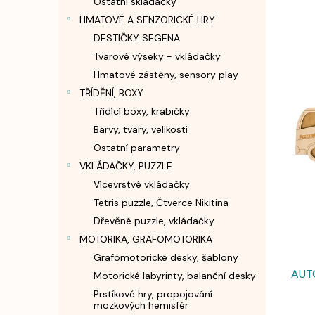
Ostatní skládačky
n
HMATOVÉ A SENZORICKÉ HRY
e
l
DESTIČKY SEGENA
Tvarové výseky - vkládačky
Hmatové zástěny, sensory play
V
ý
TŘÍDĚNÍ, BOXY
p
Třídící boxy, krabičky
i
Barvy, tvary, velikosti
s
Ostatní parametry
p
VKLÁDAČKY, PUZZLE
r
Vícevrstvé vkládačky
o
d
Tetris puzzle, Čtverce Nikitina
u
Dřevěné puzzle, vkládačky
k
MOTORIKA, GRAFOMOTORIKA
t
Grafomotorické desky, šablony
ů
AUTO
Motorické labyrinty, balanční desky
Prstíkové hry, propojování
mozkových hemisfér