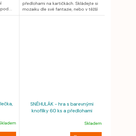
í
předlohami na kartičkách. Skládejte si
od....
mozaiku dle své fantazie, nebo v těžší
verzi...
lečka,
SNĚHULÁK - hra s barevnými
knoflíky 60 ks a předlohami
Skladem
Skladem