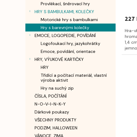
Provlékací, šněrovací hry
HRY S BAMBULKAMI, KOLEČKY
227 
Motorické hry s bambulkami
Hry s barevnými kolečky
Hra-v
EMOCE, LOGOPEDIE, POVÍDÁNÍ
hroma
1,4 cm
Logofoukací hry, jazykohrátky
jemnou
Emoce, povídání, orientace
HRY, VÝUKOVÉ KARTIČKY
HRY
Třídící a počítací materiál, vlastní
výroba aktivit
Hry na suchý zip
ČÍSLA, POČÍTÁNÍ
N-O-V-I-N-K-Y
Dárkové poukazy
VŠECHNY PRODUKTY
PODZIM, HALLOWEEN
VÁNOCE, ZIMA