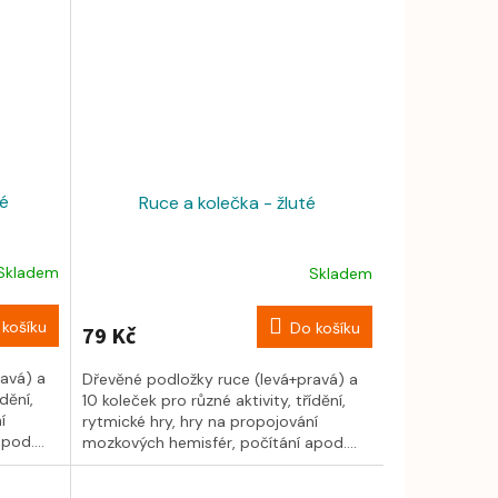
né
Ruce a kolečka - žluté
Skladem
Skladem
košíku
Do košíku
79 Kč
avá) a
Dřevěné podložky ruce (levá+pravá) a
dění,
10 koleček pro různé aktivity, třídění,
í
rytmické hry, hry na propojování
od....
mozkových hemisfér, počítání apod....