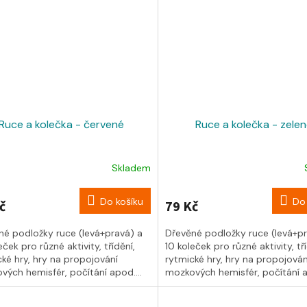
Ruce a kolečka - červené
Ruce a kolečka - zele
Skladem
Do košíku
Do 
č
79 Kč
né podložky ruce (levá+pravá) a
Dřevěné podložky ruce (levá+pr
eček pro různé aktivity, třídění,
10 koleček pro různé aktivity, tří
ké hry, hry na propojování
rytmické hry, hry na propojován
vých hemisfér, počítání apod....
mozkových hemisfér, počítání ap