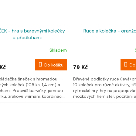
EK - hra s barevnými kolečky
Ruce a kolečka - oranž
a předlohami
Skladem
Do košíku
Do 
Kč
79 Kč
kládačka šneček s hromadou
Dřevěné podložky ruce (levá+pr
ých koleček (105 ks, 1,4 cm) a
10 koleček pro různé aktivity, tří
ohami. Procvičí barvičky, jemnou
rytmické hry, hry na propojován
ku, zrakové vnímání, koordinaci...
mozkových hemisfér, počítání ap