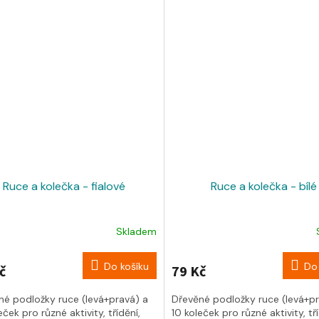
Ruce a kolečka - fialové
Ruce a kolečka - bílé
Skladem
Do košíku
Do 
č
79 Kč
né podložky ruce (levá+pravá) a
Dřevěné podložky ruce (levá+pr
eček pro různé aktivity, třídění,
10 koleček pro různé aktivity, tří