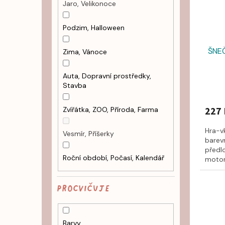
Jaro, Velikonoce
Podzim, Halloween
ŠNEČ
Zima, Vánoce
Auta, Dopravní prostředky,
Stavba
227 
Zvířátka, ZOO, Příroda, Farma
Hra-v
Vesmír, Příšerky
barevn
předl
Roční období, Počasí, Kalendář
motori
PROCVIČUJE
Barvy