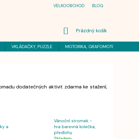
VELKOOBCHOD
BLOG
NÁKUPNÍ
Prázdný košík
KOŠÍK
VKLÁDAČKY, PUZZLE
MOTORIKA, GRAFOMOTORIKA
H
madu dodatečných aktivit zdarma ke stažení,
Vánoční stromek -
ky a
hra barevná kolečka,
předlohy
Skladem