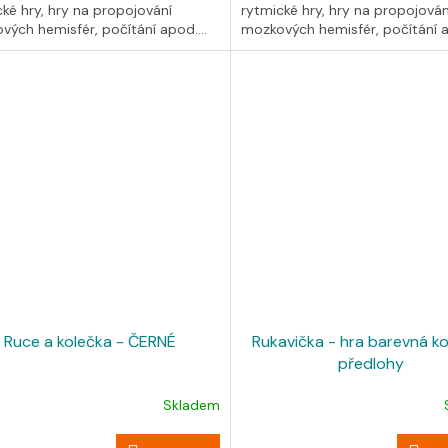
ké hry, hry na propojování
rytmické hry, hry na propojován
vých hemisfér, počítání apod....
mozkových hemisfér, počítání ap
Ruce a kolečka - ČERNÉ
Rukavička - hra barevná ko
předlohy
Skladem