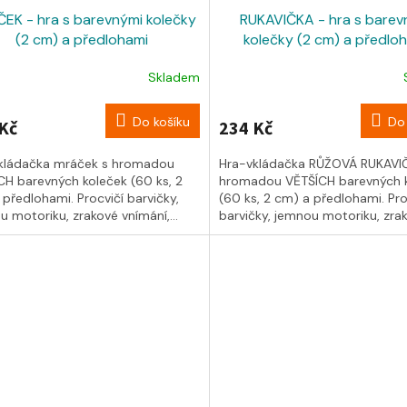
EK - hra s barevnými kolečky
RUKAVIČKA - hra s barev
(2 cm) a předlohami
kolečky (2 cm) a předlo
Skladem
Do košíku
Do 
Kč
234 Kč
kládačka mráček s hromadou
Hra-vkládačka RŮŽOVÁ RUKAVI
CH barevných koleček (60 ks, 2
hromadou VĚTŠÍCH barevných 
předlohami. Procvičí barvičky,
(60 ks, 2 cm) a předlohami. Pro
 motoriku, zrakové vnímání,...
barvičky, jemnou motoriku, zrak