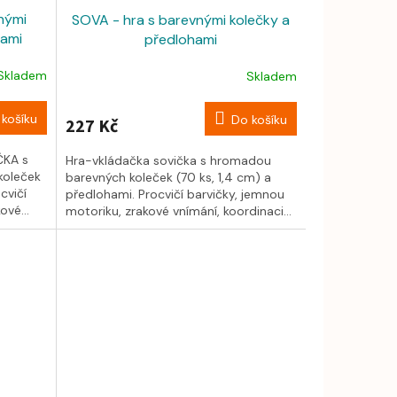
nými
SOVA - hra s barevnými kolečky a
hami
předlohami
Skladem
Skladem
košíku
Do košíku
227 Kč
ČKA s
Hra-vkládačka sovička s hromadou
koleček
barevných koleček (70 ks, 1,4 cm) a
cvičí
předlohami. Procvičí barvičky, jemnou
ové...
motoriku, zrakové vnímání, koordinaci...