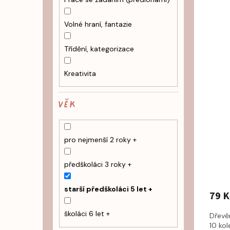
Volné hraní, fantazie
Třídění, kategorizace
Kreativita
VĚK
pro nejmenší 2 roky +
předškoláci 3 roky +
starší předškoláci 5 let +
79 K
školáci 6 let +
Dřevě
10 kol