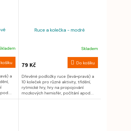
ové
Ruce a kolečka - modré
Skladem
Skladem
košíku
Do košíku
79 Kč
avá) a
Dřevěné podložky ruce (levá+pravá) a
dění,
10 koleček pro různé aktivity, třídění,
í
rytmické hry, hry na propojování
od....
mozkových hemisfér, počítání apod....