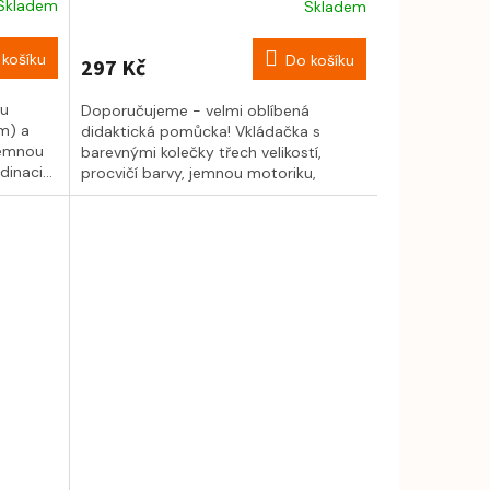
Skladem
Skladem
košíku
Do košíku
297 Kč
ou
Doporučujeme - velmi oblíbená
cm) a
didaktická pomůcka! Vkládačka s
jemnou
barevnými kolečky třech velikostí,
inaci...
procvičí barvy, jemnou motoriku,
prostorové...