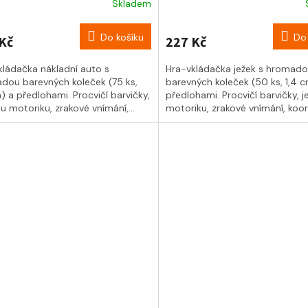
Skladem
Do košíku
Do 
Kč
227 Kč
kládačka nákladní auto s
Hra-vkládačka ježek s hromad
dou barevných koleček (75 ks,
barevných koleček (50 ks, 1,4 
) a předlohami. Procvičí barvičky,
předlohami. Procvičí barvičky, 
 motoriku, zrakové vnímání,...
motoriku, zrakové vnímání, koord