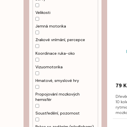
Velikosti
Jemná motorika
Zrakové vnímání, percepce
Koordinace ruka-oko
Vizuomotorika
Hmatové, smyslové hry
79 K
Propojování mozkových
Dřevě
hemisfér
10 kol
rytmic
mozko
Soustředění, pozornost
Práce se zadáním (předlohami)