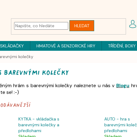
HLEDAT
 SKLÁDAČKY
HMATOVÉ A SENZORICKÉ HRY
TŘÍDĚNÍ, BOXY
arevnými kolečky
s barevnými kolečky
ěným hrám s barevnými kolečky naleznete u nás v
Blogu
hro
te se! :-)
rodávanější
KYTKA - vkládačka s
AUTO - hra s
barevnými kolečky a
barevnými koleč
předlohami
předlohami
Skladem
Skladem