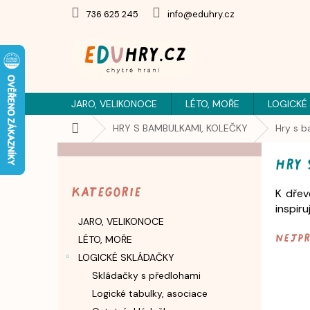
Přejít
736 625 245
info@eduhry.cz
na
obsah
JARO, VELIKONOCE
LÉTO, MOŘE
LOGICKÉ
Domů
HRY S BAMBULKAMI, KOLEČKY
Hry s b
P
Hry 
o
Přeskočit
s
kategorie
Kategorie
K dřev
t
inspiruj
r
JARO, VELIKONOCE
a
Nejp
LÉTO, MOŘE
n
n
LOGICKÉ SKLÁDAČKY
í
Skládačky s předlohami
p
Logické tabulky, asociace
a