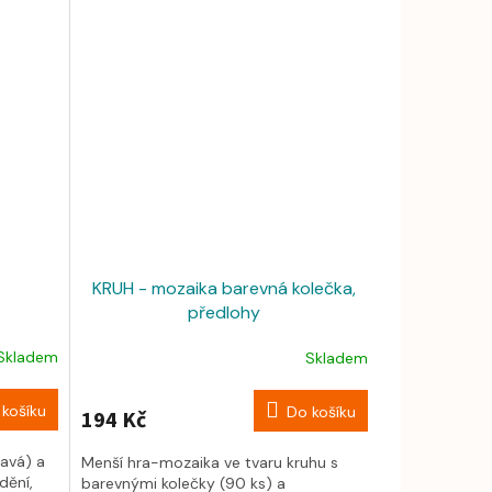
KRUH - mozaika barevná kolečka,
předlohy
Skladem
Skladem
košíku
Do košíku
194 Kč
avá) a
Menší hra-mozaika ve tvaru kruhu s
dění,
barevnými kolečky (90 ks) a