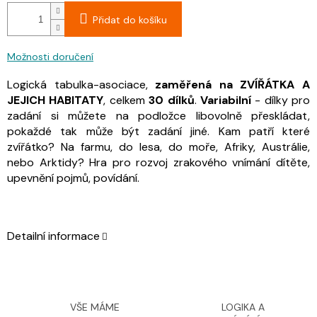
Přidat do košíku
Možnosti doručení
Logická tabulka-asociace,
zaměřená na ZVÍŘÁTKA A
JEJICH HABITATY
, celkem
30 dílků
.
Variabilní
- dílky pro
zadání si můžete na podložce libovolně přeskládat,
pokaždé tak může být zadání jiné. Kam patří které
zvířátko? Na farmu, do lesa, do moře, Afriky, Austrálie,
nebo Arktidy?
Hra pro rozvoj zrakového vnímání dítěte,
upevnění pojmů, povídání.
Detailní informace
VŠE MÁME
LOGIKA A