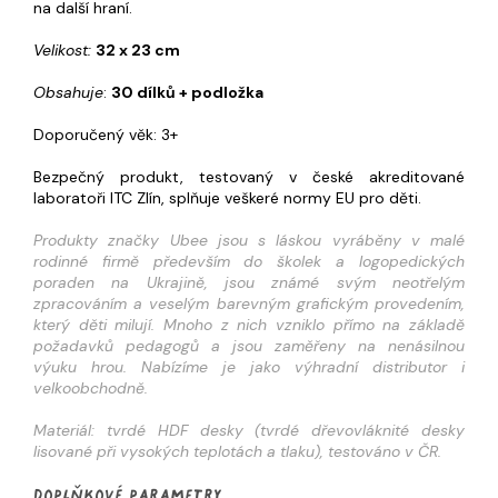
na další hraní.
Velikost:
32 x 23 cm
Obsahuje
:
30 dílků + podložka
Doporučený věk: 3+
Bezpečný produkt, testovaný v české akreditované
laboratoři ITC Zlín, splňuje veškeré normy EU pro děti.
Produkty značky Ubee jsou s láskou vyráběny v malé
rodinné firmě především do školek a logopedických
poraden na Ukrajině, jsou známé svým neotřelým
zpracováním a veselým barevným grafickým provedením,
který děti milují. Mnoho z nich vzniklo přímo na základě
požadavků pedagogů a jsou zaměřeny na nenásilnou
výuku hrou. Nabízíme je jako výhradní distributor i
velkoobchodně.
Materiál: tvrdé HDF desky (tvrdé dřevovláknité desky
lisované při vysokých teplotách a tlaku), testováno v ČR.
Doplňkové parametry