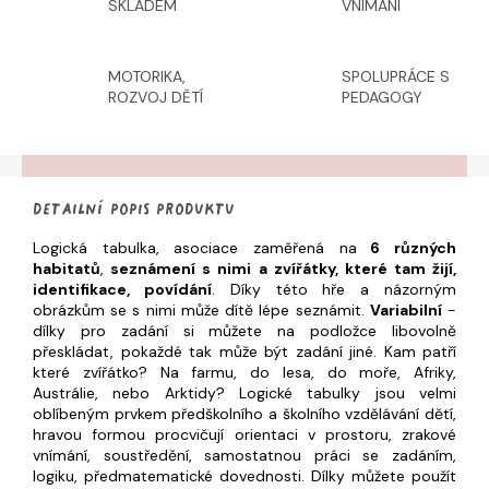
SKLADEM
VNÍMÁNÍ
MOTORIKA,
SPOLUPRÁCE S
ROZVOJ DĚTÍ
PEDAGOGY
Detailní popis produktu
Logická tabulka, asociace zaměřená na
6 různých
habitatů
,
seznámení s nimi a zvířátky, které tam žijí,
identifikace, povídání
.
Díky této hře a názorným
obrázkům se s nimi může dítě lépe seznámit.
Variabilní
-
dílky pro zadání si můžete na podložce libovolně
přeskládat, pokaždé tak může být zadání jiné. Kam patří
které zvířátko? Na farmu, do lesa, do moře, Afriky,
Austrálie, nebo Arktidy?
Logické tabulky jsou velmi
oblíbeným prvkem předškolního a školního vzdělávání dětí,
hravou formou procvičují orientaci v prostoru, zrakové
vnímání, soustředění, samostatnou práci se zadáním,
logiku, předmatematické dovednosti. Dílky můžete použít