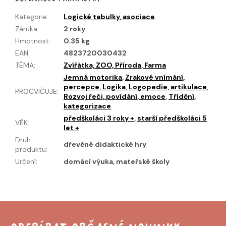
Kategorie
:
Logické tabulky, asociace
Záruka
:
2 roky
Hmotnost
:
0.35 kg
EAN
:
4823720030432
TÉMA
:
Zvířátka, ZOO, Příroda, Farma
Jemná motorika
,
Zrakové vnímání,
percepce
,
Logika
,
Logopedie, artikulace
,
PROCVIČUJE
:
Rozvoj řeči, povídání, emoce
,
Třídění,
kategorizace
předškoláci 3 roky +
,
starší předškoláci 5
VĚK
:
let +
Druh
dřevěné didaktické hry
produktu
:
Určení
:
domácí výuka, mateřské školy