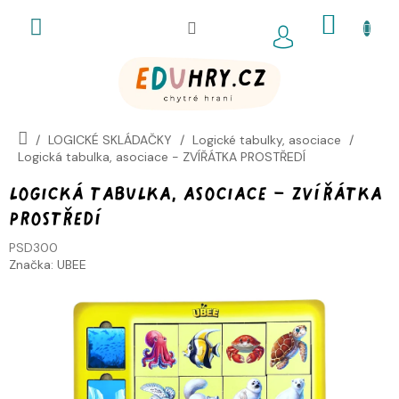
Přejít
NÁKUP
na
obsah
KOŠÍK
LOGICKÉ SKLÁDAČKY
Logické tabulky, asociace
Logická tabulka, asociace - ZVÍŘÁTKA PROSTŘEDÍ
Logická tabulka, asociace - ZVÍŘÁTKA
PROSTŘEDÍ
PSD300
Značka:
UBEE