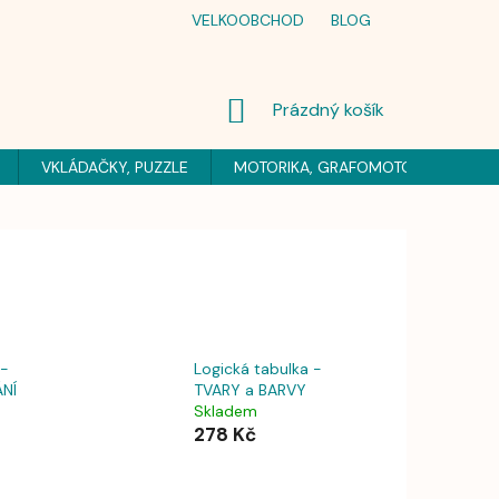
VELKOOBCHOD
BLOG
NÁKUPNÍ
Prázdný košík
KOŠÍK
VKLÁDAČKY, PUZZLE
MOTORIKA, GRAFOMOTORIKA
H
 -
Logická tabulka -
NÍ
TVARY a BARVY
Skladem
278 Kč