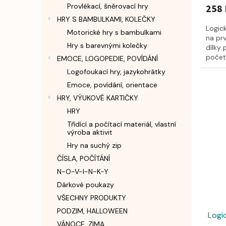
Provlékací, šněrovací hry
258 
HRY S BAMBULKAMI, KOLEČKY
Logic
Motorické hry s bambulkami
na prv
Hry s barevnými kolečky
dílky 
počet
EMOCE, LOGOPEDIE, POVÍDÁNÍ
Logofoukací hry, jazykohrátky
Emoce, povídání, orientace
HRY, VÝUKOVÉ KARTIČKY
HRY
Třídící a počítací materiál, vlastní
výroba aktivit
Hry na suchý zip
ČÍSLA, POČÍTÁNÍ
N-O-V-I-N-K-Y
Dárkové poukazy
VŠECHNY PRODUKTY
PODZIM, HALLOWEEN
Logi
VÁNOCE, ZIMA