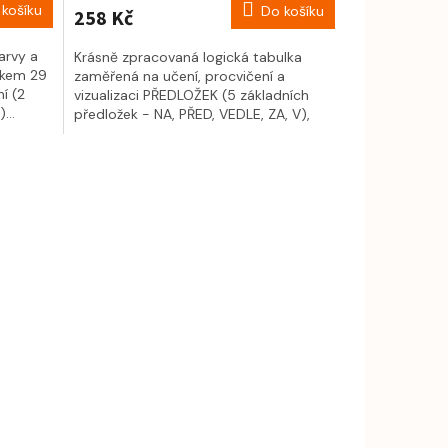
košíku
Do košíku
258 Kč
arvy a
Krásně zpracovaná logická tabulka
elkem 29
zaměřená na učení, procvičení a
ní (2
vizualizaci PŘEDLOŽEK (5 základních
...
předložek - NA, PŘED, VEDLE, ZA, V),
celkem...