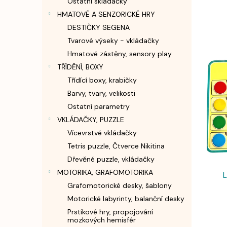
Ostatní skládačky
n
HMATOVÉ A SENZORICKÉ HRY
e
l
DESTIČKY SEGENA
V
Tvarové výseky - vkládačky
ý
Hmatové zástěny, sensory play
p
i
TŘÍDĚNÍ, BOXY
s
Třídící boxy, krabičky
p
Barvy, tvary, velikosti
r
Ostatní parametry
o
VKLÁDAČKY, PUZZLE
d
Vícevrstvé vkládačky
u
k
Tetris puzzle, Čtverce Nikitina
t
Dřevěné puzzle, vkládačky
ů
MOTORIKA, GRAFOMOTORIKA
Grafomotorické desky, šablony
Motorické labyrinty, balanční desky
Prstíkové hry, propojování
mozkových hemisfér