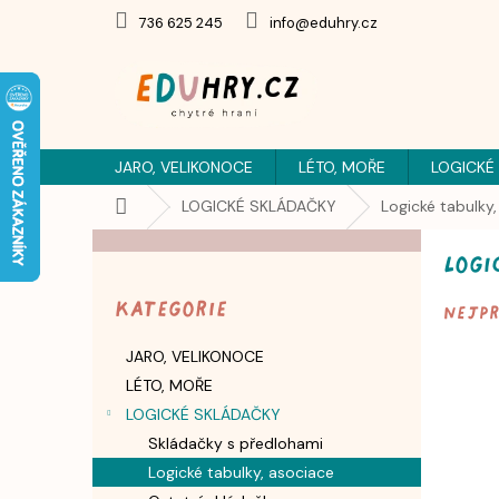
Přejít
736 625 245
info@eduhry.cz
na
obsah
JARO, VELIKONOCE
LÉTO, MOŘE
LOGICKÉ
Domů
LOGICKÉ SKLÁDAČKY
Logické tabulky
P
Logi
o
Přeskočit
s
kategorie
Kategorie
Nejp
t
r
JARO, VELIKONOCE
a
LÉTO, MOŘE
n
n
LOGICKÉ SKLÁDAČKY
í
Skládačky s předlohami
p
Logické tabulky, asociace
a