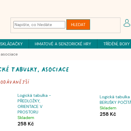
HLEDAT
 SKLÁDAČKY
HMATOVÉ A SENZORICKÉ HRY
TŘÍDĚNÍ, BOXY
, asociace
cké tabulky, asociace
rodávanější
Logická tabulka -
Logická tabulka
PŘEDLOŽKY,
BERUŠKY POČÍTÁ
ORIENTACE V
Skladem
PROSTORU
258 Kč
Skladem
258 Kč