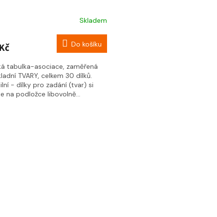
Skladem
Do košíku
Kč
ká tabulka-asociace, zaměřená
ladní TVARY, celkem 30 dílků.
ilní - dílky pro zadání (tvar) si
 na podložce libovolně...
O
v
l
á
d
a
c
í
p
r
v