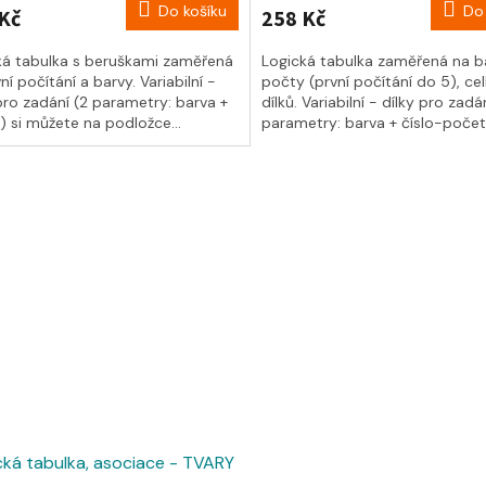
Do košíku
Do 
Kč
258 Kč
ká tabulka s beruškami zaměřená
Logická tabulka zaměřená na b
ní počítání a barvy. Variabilní -
počty (první počítání do 5), c
pro zadání (2 parametry: barva +
dílků. Variabilní - dílky pro zadá
) si můžete na podložce...
parametry: barva + číslo-počet)
cká tabulka, asociace - TVARY