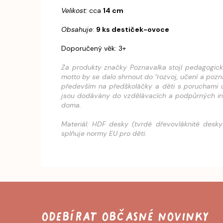
Velikost:
cca
14 cm
Obsahuje
:
9 ks destiček-ovoce
Doporučený věk: 3+
Za produkty značky Poznavalka stojí pedagogická 
motto by se dalo shrnout do "rozvoj, učení a poz
především na předškoláčky a děti s poruchami u
jsou dodávány do vzdělávacích a podpůrných instit
doma.
Materiál: HDF desky (tvrdé dřevovláknité desky 
splňuje normy EU pro děti.