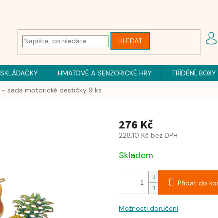
HLEDAT
 SKLÁDAČKY
HMATOVÉ A SENZORICKÉ HRY
TŘÍDĚNÍ, BOXY
- sada motorické destičky 9 ks
276 Kč
228,10 Kč bez DPH
Skladem
Přidat do ko
Možnosti doručení