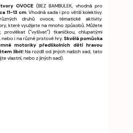
otvory OVOCE
(BEZ BAMBULEK,
vhodná pro
ca 11-13 cm
. Vhodná sada i pro větší kolektivy.
 různých druhů ovoce, tématické aktivity.
ory, které využijete na mnoho způsobů. Můžete
 provlékat ("vyšívat") tkaničkou, chlupatými
, nebo i na různé prstové hry.
Skvělá pomůcka
jemné motoriky předškolních dětí hravou
tem líbit
! Na rozdíl od jiných našich sad, tato
e vlastní, nebo z jiných sad).