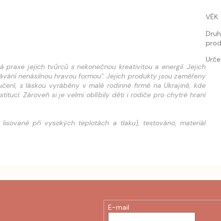
VĚK
:
Dru
prod
Urče
praxe jejich tvůrců s nekonečnou kreativitou a energií. Jejich
návání nenásilnou hravou formou". Jejich produkty jsou zaměřeny
čení, s láskou vyráběny v malé rodinné firmě na Ukrajině, kde
ucí. Zároveň si je velmi oblíbily děti i rodiče pro chytré hraní
lisované při vysokých teplotách a tlaku), testováno, materiál
E-mail