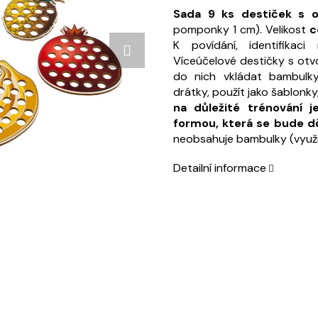
Sada 9 ks destiček s 
pomponky 1 cm). Velikost
c
K povídání, identifikaci
Víceúčelové destičky s otv
do nich vkládat bambulky,
drátky, použít jako šablonky
na důležité trénování 
formou, která se bude dě
neobsahuje bambulky (využijt
Detailní informace