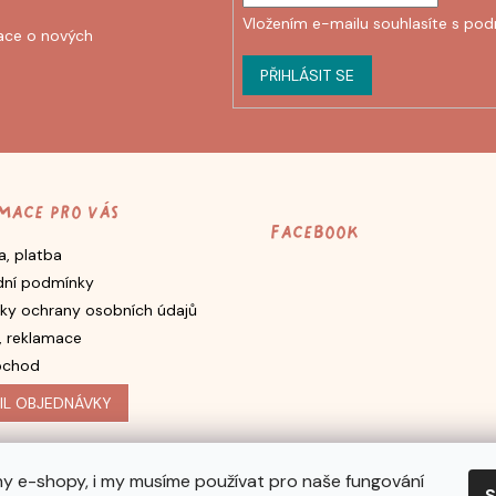
Vložením e-mailu souhlasíte s
pod
ace o nových
PŘIHLÁSIT SE
mace pro vás
Facebook
, platba
ní podmínky
ky ochrany osobních údajů
, reklamace
bchod
IL OBJEDNÁVKY
y e-shopy, i my musíme používat pro naše fungování
S