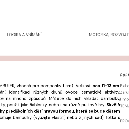
LOGIKA A VNÍMÁNÍ
MOTORIKA, ROZVOJ D
Dop
Kate
MBULEK,
vhodná pro pomponky 1 cm). Velikost
cca 11-13 cm
.
ní, identifikaci různých druhů ovoce, tématické aktivity.
Záru
jete na mnoho způsobů. Můžete do nich vkládat bambulky,
Hmo
tky, použít jako šablonky, nebo i na různé prstové hry.
Skvělá
TÉM
ky předškolních dětí hravou formou, která se bude dětem
sahuje bambulky (využijte vlastní, nebo z jiných sad), fotka s
PRO