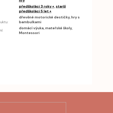
hry
předškoláci 3 roky +
,
starší
předškoláci 5 let +
h
dřevěné motorické destičky, hry s
uktu
:
bambulkami
domácí výuka, mateřské školy,
ní
:
Montessori