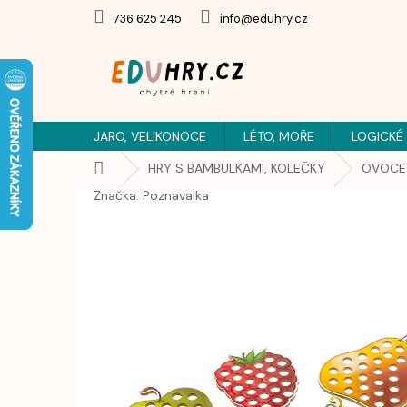
Přejít
736 625 245
info@eduhry.cz
na
obsah
JARO, VELIKONOCE
LÉTO, MOŘE
LOGICKÉ
Domů
HRY S BAMBULKAMI, KOLEČKY
OVOCE 
Značka:
Poznavalka