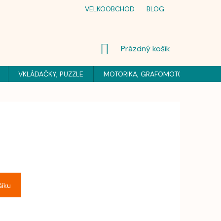
VELKOOBCHOD
BLOG
NÁKUPNÍ
Prázdný košík
KOŠÍK
VKLÁDAČKY, PUZZLE
MOTORIKA, GRAFOMOTORIKA
H
šíku