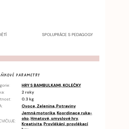
ĚTÍ
SPOLUPRÁCE S PEDAGOGY
lňkové parametry
gorie
:
HRY S BAMBULKAMI, KOLEČKY
ka
:
2 roky
tnost
:
0.3 kg
A
:
Ovoce, Zelenina, Potraviny
Jemná motorika
,
Koordinace ruka-
oko
,
Hmatové, smyslové hry
,
CVIČUJE
:
Kreativita
,
Provlékání, provlékací