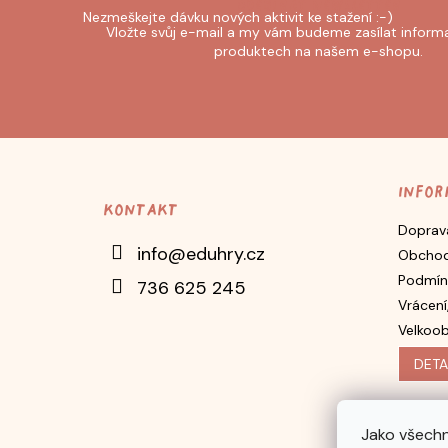
Odebírat newsletter
Vložte svůj e-mail a my vám budeme zasílat inform
produktech na našem e-shopu.
Z
á
p
Infor
Kontakt
a
Doprava
t
info
@
eduhry.cz
Obchod
í
Podmín
736 625 245
Vrácení
Velkoo
DETA
Jako všechn