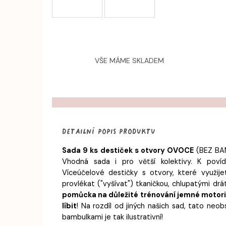
VŠE MÁME SKLADEM
Detailní popis produktu
Sada 9 ks destiček s otvory OVOCE
(BEZ BA
Vhodná sada i pro větší kolektivy. K povídá
Víceúčelové destičky s otvory, které využi
provlékat ("vyšívat") tkaničkou, chlupatými drá
pomůcka na důležité trénování jemné motori
líbit
! Na rozdíl od jiných našich sad, tato neob
bambulkami je tak ilustrativní!