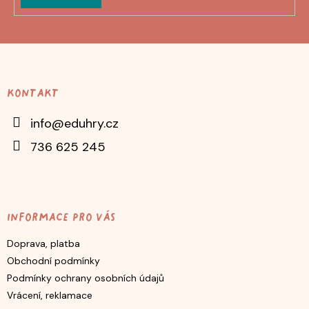
Z
á
p
Kontakt
a
t
info
@
eduhry.cz
í
736 625 245
Informace pro vás
Doprava, platba
Obchodní podmínky
Podmínky ochrany osobních údajů
Vrácení, reklamace