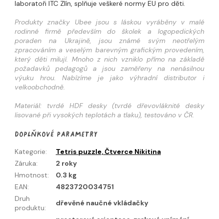
laboratoři ITC Zlín, splňuje veškeré normy EU pro děti.
Produkty značky Ubee jsou s láskou vyráběny v malé
rodinné firmě především do školek a logopedických
poraden na Ukrajině, jsou známé svým neotřelým
zpracováním a veselým barevným grafickým provedením,
který děti milují. Mnoho z nich vzniklo přímo na základě
požadavků pedagogů a jsou zaměřeny na nenásilnou
výuku hrou. Nabízíme je jako výhradní distributor i
velkoobchodně.
Materiál: tvrdé HDF desky (tvrdé dřevovláknité desky
lisované při vysokých teplotách a tlaku), testováno v ČR.
Doplňkové parametry
Kategorie
:
Tetris puzzle, Čtverce Nikitina
Záruka
:
2 roky
Hmotnost
:
0.3 kg
EAN
:
4823720034751
Druh
dřevěné naučné vkládačky
produktu
: