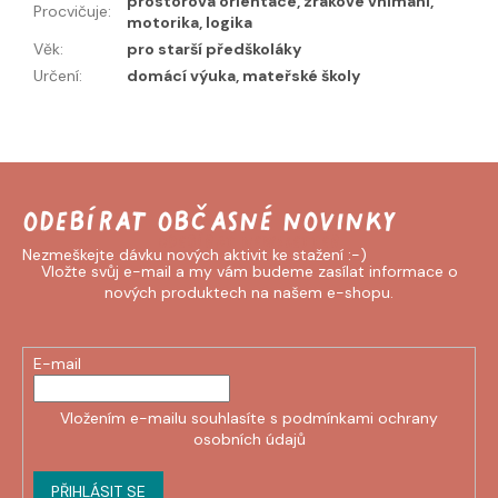
prostorová orientace, zrakové vnímání,
Procvičuje
:
motorika, logika
Věk
:
pro starší předškoláky
Určení
:
domácí výuka, mateřské školy
Odebírat newsletter
Vložte svůj e-mail a my vám budeme zasílat informace o
nových produktech na našem e-shopu.
E-mail
Vložením e-mailu souhlasíte s
podmínkami ochrany
osobních údajů
PŘIHLÁSIT SE