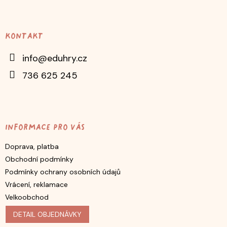
Z
á
p
Kontakt
a
t
info
@
eduhry.cz
í
736 625 245
Informace pro vás
Doprava, platba
Obchodní podmínky
Podmínky ochrany osobních údajů
Vrácení, reklamace
Velkoobchod
DETAIL OBJEDNÁVKY