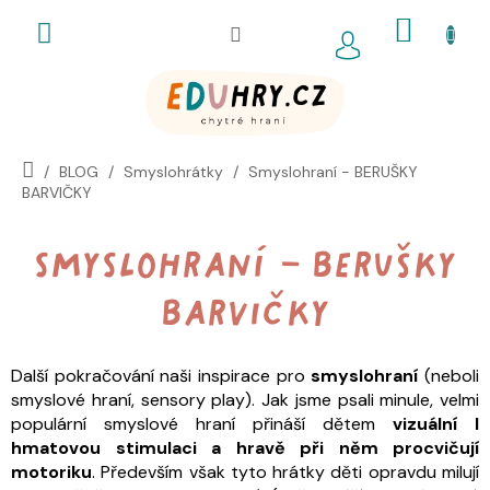
Přejít
NÁKUP
na
obsah
KOŠÍK
BLOG
Smyslohrátky
Smyslohraní - BERUŠKY
BARVIČKY
Smyslohraní - BERUŠKY
BARVIČKY
Další pokračování naši inspirace pro
smyslohraní
(neboli
smyslové hraní, sensory play). Jak jsme psali minule, velmi
populární smyslové hraní přináší dětem
vizuální I
hmatovou stimulaci a hravě při něm procvičují
motoriku
. Především však tyto hrátky děti opravdu milují