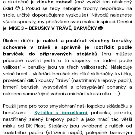
a skutečně je
dlouho zabaví
! (což vyváží ten následný
úklid 😊). Pokud se tedy nebojíte trochy nepořádku na
stole, určitě doporučujeme vyzkoušet. Návodů naleznete
všude spousty, my přidáváme svou malou inspiraci. Dnešní
je:
MISE 3 - BERUŠKY V TRÁVĚ, BARVIČKY 🐞
Úkolem dítěte je
nalézt a posbírat všechny berušky
schované v trávě a správně je roztřídit podle
barviček do připravených stojánků
(hru můžete
případně rozšířit ještě o tři stojánky na třídění podle
velikostí - berušky jsou ve třech velikostech). Následuje
volné hraní - vkládání berušek do dílků skládačky-kytičky,
provlékání dílků kousky "trávy" (nastříhaný krepový papír),
krmení berušek, vysypávání a přesypávání pohanky a
nakonec samozřejmě vaření a míchání v kastrolku... :-)
Použili jsme pro toto smyslohraní naši logickou skládačku s
beruškami -
Kytička s beruškami
, pohanku, pinzetu,
nastříhaný zelený krepový papír a jako hrací tác větší
misku od DK Plast. Stojánky jsou vyrobené z ruliček od
toaletního papíru (střižené napůl), polepené barevným