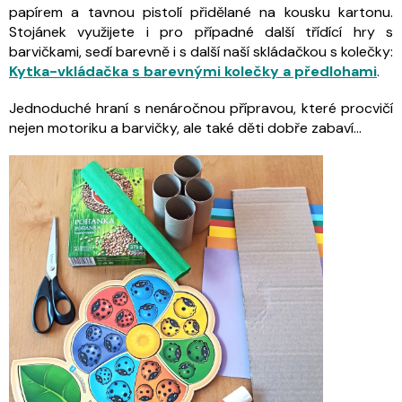
papírem a tavnou pistolí přidělané na kousku kartonu.
Stojánek využijete i pro případné další třídící hry s
barvičkami, sedí barevně i s další naší skládačkou s kolečky:
Kytka-vkládačka s barevnými kolečky a předlohami
.
Jednoduché hraní s nenáročnou přípravou, které procvičí
nejen motoriku a barvičky, ale také děti dobře zabaví...