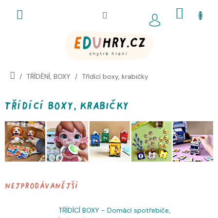
Přejít
NÁKUP
na
obsah
KOŠÍK
TŘÍDĚNÍ, BOXY
Třídící boxy, krabičky
Třídící boxy, krabičky
Nejprodávanější
TŘÍDÍCÍ BOXY - Domácí spotřebiče,