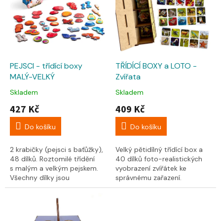
p
r
o
d
u
k
PEJSCI - třídící boxy
TŘÍDÍCÍ BOXY a LOTO -
t
MALÝ-VELKÝ
Zvířata
ů
Skladem
Skladem
427 Kč
409 Kč
Do košíku
Do košíku
2 krabičky (pejsci s baťůžky),
Velký pětidílný třídící box a
48 dílků. Roztomilé třídění
40 dílků foto-realistických
s malým a velkým pejskem.
vyobrazení zvířátek ke
Všechny dílky jsou
správnému zařazení.
v provedení malý-velký.
Součástí jsou i 4 papírové
Nakrmte...
podložky...