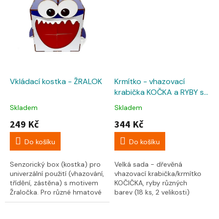
Vkládací kostka - ŽRALOK
Krmítko - vhazovací
krabička KOČKA a RYBY s
předlohami
Skladem
Skladem
249 Kč
344 Kč
Do košíku
Do košíku
Senzorický box (kostka) pro
Velká sada - dřevěná
univerzální použití (vhazování,
vhazovací krabička/krmítko
třídění, zástěna) s motivem
KOČIČKA, ryby různých
Žraločka. Pro různé hmatové
barev (18 ks, 2 velikosti)
hry (jako hmatová zástěna
a předlohy na kartičkách.
pro...
Kdo nakrmí...