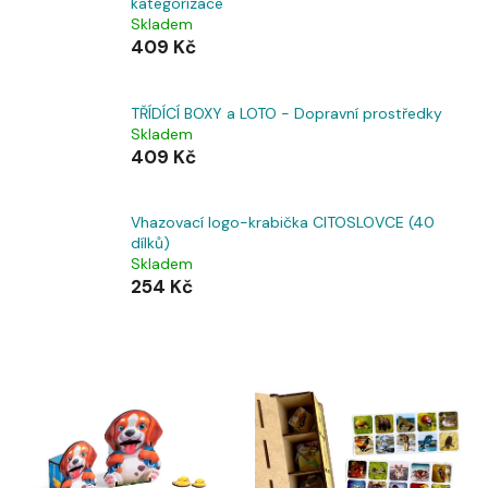
kategorizace
Skladem
409 Kč
TŘÍDÍCÍ BOXY a LOTO - Dopravní prostředky
Skladem
409 Kč
Vhazovací logo-krabička CITOSLOVCE (40
dílků)
Skladem
254 Kč
V
ý
p
i
s