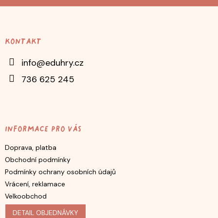
Z
á
p
Kontakt
a
t
info
@
eduhry.cz
í
736 625 245
Informace pro vás
Doprava, platba
Obchodní podmínky
Podmínky ochrany osobních údajů
Vrácení, reklamace
Velkoobchod
DETAIL OBJEDNÁVKY