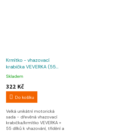
Krmítko - vhazovací
krabička VEVERKA (55
dílků)
Skladem
322 Kč
Do košíku
Velká unikátní motorická
sada - dřevěná vhazovací
krabička/krmítko VEVERKA +
55 dílků k vhazování, třídění a
provlékání! Doporučujeme,