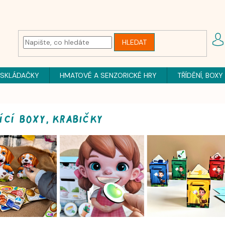
HLEDAT
 SKLÁDAČKY
HMATOVÉ A SENZORICKÉ HRY
TŘÍDĚNÍ, BOXY
ící boxy, krabičky