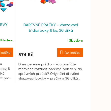
ARVY
BAREVNÉ PRAČKY - vhazovací
třídící boxy 6 ks, 36 dílků
Skladem
Skladem
košíku
Do košíku
574 Kč
 a
Dnes pereme prádlo - kdo pomůže
arev. 8
mamince roztřídit barevné oblečení do
lků.
správných praček? Originální dřevěné
t pro...
vhazovací boxíky - pračky a 36 dílků...