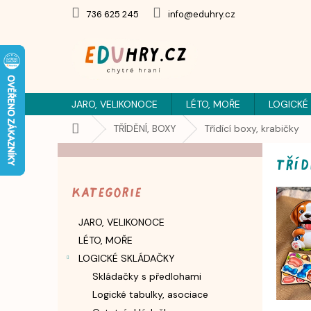
Přejít
736 625 245
info@eduhry.cz
na
obsah
JARO, VELIKONOCE
LÉTO, MOŘE
LOGICKÉ
Domů
TŘÍDĚNÍ, BOXY
Třídící boxy, krabičky
P
Tříd
o
Přeskočit
s
kategorie
Kategorie
t
r
JARO, VELIKONOCE
a
LÉTO, MOŘE
n
n
LOGICKÉ SKLÁDAČKY
í
Skládačky s předlohami
p
Logické tabulky, asociace
a