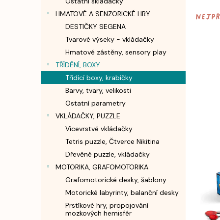
Ostatní skládačky
n
HMATOVÉ A SENZORICKÉ HRY
e
Nejp
l
DESTIČKY SEGENA
Tvarové výseky - vkládačky
Hmatové zástěny, sensory play
TŘÍDĚNÍ, BOXY
Třídící boxy, krabičky
Barvy, tvary, velikosti
Ostatní parametry
VKLÁDAČKY, PUZZLE
Vícevrstvé vkládačky
V
ý
Tetris puzzle, Čtverce Nikitina
p
Dřevěné puzzle, vkládačky
i
MOTORIKA, GRAFOMOTORIKA
s
Grafomotorické desky, šablony
p
Motorické labyrinty, balanční desky
r
Prstíkové hry, propojování
o
mozkových hemisfér
d