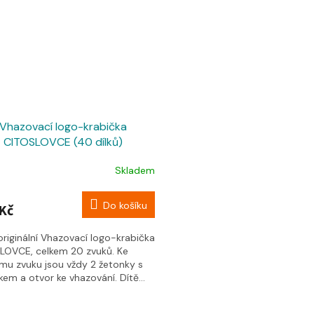
Vhazovací logo-krabička
CITOSLOVCE (40 dílků)
Skladem
Do košíku
Kč
originální Vhazovací logo-krabička
LOVCE, celkem 20 zvuků. Ke
mu zvuku jsou vždy 2 žetonky s
em a otvor ke vhazování. Dítě...
O