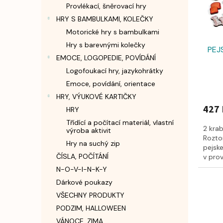
Provlékací, šněrovací hry
u
k
HRY S BAMBULKAMI, KOLEČKY
t
Motorické hry s bambulkami
ů
Hry s barevnými kolečky
PEJS
EMOCE, LOGOPEDIE, POVÍDÁNÍ
Logofoukací hry, jazykohrátky
Emoce, povídání, orientace
HRY, VÝUKOVÉ KARTIČKY
427 
HRY
Třídící a počítací materiál, vlastní
2 krab
výroba aktivit
Rozto
Hry na suchý zip
pejsk
ČÍSLA, POČÍTÁNÍ
v prov
N-O-V-I-N-K-Y
Dárkové poukazy
VŠECHNY PRODUKTY
PODZIM, HALLOWEEN
VÁNOCE, ZIMA