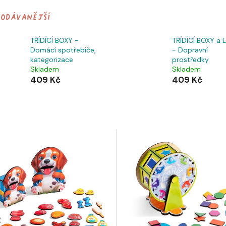
rodávanější
TŘÍDÍCÍ BOXY -
TŘÍDÍCÍ BOXY a 
Domácí spotřebiče,
- Dopravní
kategorizace
prostředky
Skladem
Skladem
409 Kč
409 Kč