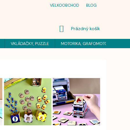
VELKOOBCHOD
BLOG
NÁKUPNÍ
Prázdný košík
KOŠÍK
VKLÁDAČKY, PUZZLE
MOTORIKA, GRAFOMOTORIKA
H