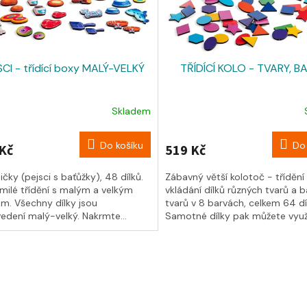
CI - třídící boxy MALÝ-VELKÝ
TŘÍDÍCÍ KOLO - TVARY, B
Skladem
Do košíku
Do 
Kč
519 Kč
ičky (pejsci s baťůžky), 48 dílků.
Zábavný větší kolotoč - třídění
milé třídění s malým a velkým
vkládání dílků různých tvarů a b
em. Všechny dílky jsou
tvarů v 8 barvách, celkem 64 dí
edení malý-velký. Nakrmte...
Samotné dílky pak můžete využí