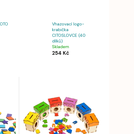
LOTO
Vhazovací logo-
krabička
CITOSLOVCE (40
dílků)
Skladem
254 Kč