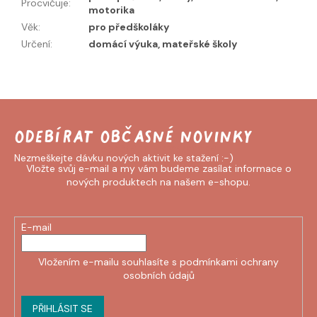
Procvičuje
:
motorika
Věk
:
pro předškoláky
Určení
:
domácí výuka, mateřské školy
Odebírat newsletter
Vložte svůj e-mail a my vám budeme zasílat informace o
nových produktech na našem e-shopu.
E-mail
Vložením e-mailu souhlasíte s
podmínkami ochrany
osobních údajů
PŘIHLÁSIT SE