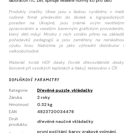
laboratoři ITC Zlín, splňuje veškeré normy EU pro děti.
Produkty značky Ubee jsou s láskou vyráběny v malé
rodinné firmě především do školek a logopedických
poraden na Ukrajině, jsou známé svým neotřelým
zpracováním a veselým barevným grafickým provedením,
který děti milují. Mnoho z nich vzniklo přímo na základě
požadavků pedagogů a jsou zaměřeny na nenásilnou
výuku hrou. Nabízíme je jako výhradní distributor i
velkoobchodně.
Materiál: tvrdé HDF desky (tvrdé dřevovláknité desky
lisované při vysokých teplotách a tlaku), testováno v ČR.
Doplňkové parametry
Kategorie
:
Dřevěné puzzle, vkládačky
Záruka
:
2 roky
Hmotnost
:
0.32 kg
EAN
:
4823720034478
Druh
dřevěné naučné vkládačky
produktu
:
první počítání, barvy, zrakové vnímání,