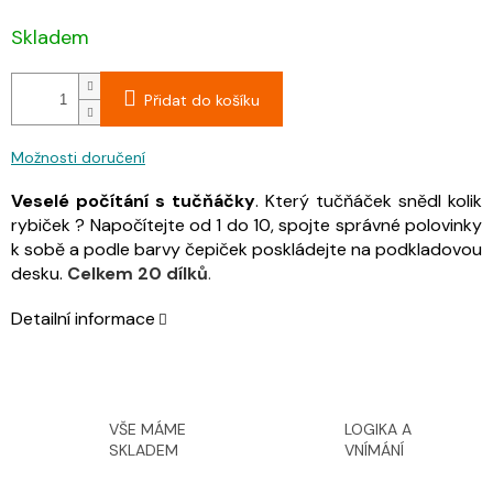
Skladem
Přidat do košíku
Možnosti doručení
Veselé počítání s tučňáčky
. Který tučňáček snědl kolik
rybiček ? Napočítejte od 1 do 10, spojte správné polovinky
k sobě a podle barvy čepiček poskládejte na podkladovou
desku.
Celkem 20 dílků
.
Detailní informace
VŠE MÁME
LOGIKA A
SKLADEM
VNÍMÁNÍ