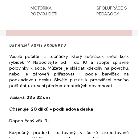
MOTORIKA,
SPOLUPRÁCE S
ROZVOJ DĚTÍ
PEDAGOGY
Detailní popis produktu
Veselé počítání s tučňáčky. Který tučňáček snědl kolik
rybiček ? Napočítejte od 1 do 10 a spojte správné
polovinky k sobě. Můžete je skládat kdekoliv na povrchu,
nebo je zároveň přiřazovat i podle barviček na
podkladovou desku. Skvělé puzzle k procvičení prvního
počítání, ukotvení předmatematických dovedností.
Velikost:
23 x 32 cm
Obsahuje
:
20 dílků + podkladová deska
Doporučený věk: 3+
Bezpečný produkt, testovaný v české akreditované