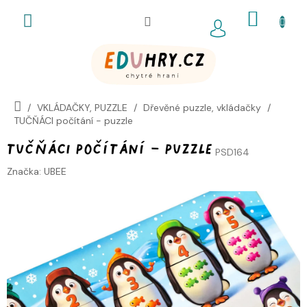
Přejít
NÁKUP
na
obsah
KOŠÍK
VKLÁDAČKY, PUZZLE
Dřevěné puzzle, vkládačky
TUČŇÁCI počítání - puzzle
TUČŇÁCI počítání - puzzle
PSD164
Značka:
UBEE