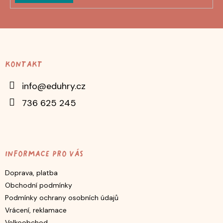
Z
á
p
Kontakt
a
t
info
@
eduhry.cz
í
736 625 245
Informace pro vás
Doprava, platba
Obchodní podmínky
Podmínky ochrany osobních údajů
Vrácení, reklamace
Velkoobchod