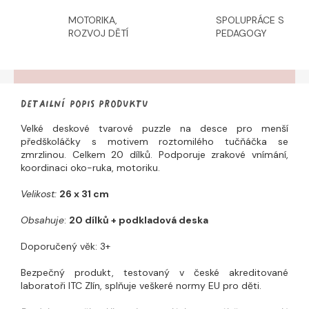
MOTORIKA,
SPOLUPRÁCE S
ROZVOJ DĚTÍ
PEDAGOGY
Detailní popis produktu
Velké deskové tvarové puzzle na desce pro menší
předškoláčky s motivem roztomilého tučňáčka se
zmrzlinou. Celkem 20 dílků.
Podporuje zrakové vnímání,
koordinaci oko-ruka, motoriku.
Velikost:
26 x 31 cm
Obsahuje
:
20 dílků + podkladová deska
Doporučený věk: 3+
Bezpečný produkt, testovaný v české akreditované
laboratoři ITC Zlín, splňuje veškeré normy EU pro děti.