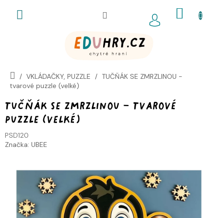
Přejít
NÁKUP
na
obsah
KOŠÍK
VKLÁDAČKY, PUZZLE
TUČŇÁK SE ZMRZLINOU -
tvarové puzzle (velké)
TUČŇÁK SE ZMRZLINOU - tvarové
puzzle (velké)
PSD120
Značka:
UBEE