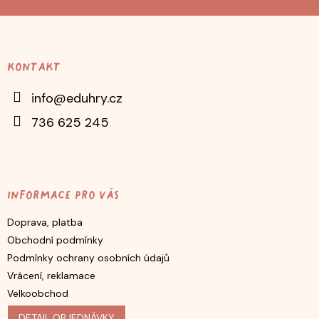
Z
á
p
Kontakt
a
t
info
@
eduhry.cz
í
736 625 245
Informace pro vás
Doprava, platba
Obchodní podmínky
Podmínky ochrany osobních údajů
Vrácení, reklamace
Velkoobchod
DETAIL OBJEDNÁVKY