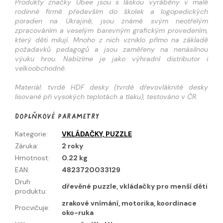
Produkty značky Ubee jsou s láskou vyráběny v malé
rodinné firmě především do školek a logopedických
poraden na Ukrajině, jsou známé svým neotřelým
zpracováním a veselým barevným grafickým provedením,
který děti milují. Mnoho z nich vzniklo přímo na základě
požadavků pedagogů a jsou zaměřeny na nenásilnou
výuku hrou. Nabízíme je jako výhradní distributor i
velkoobchodně.
Materiál: tvrdé HDF desky (tvrdé dřevovláknité desky
lisované při vysokých teplotách a tlaku), testováno v ČR.
Doplňkové parametry
Kategorie
:
VKLÁDAČKY, PUZZLE
Záruka
:
2 roky
Hmotnost
:
0.22 kg
EAN
:
4823720033129
Druh
dřevěné puzzle, vkládačky pro menší děti
produktu
:
zrakové vnímání, motorika, koordinace
Procvičuje
:
oko-ruka