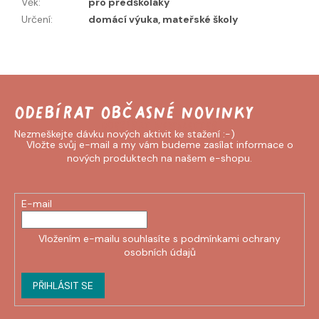
Věk
:
pro předškoláky
Určení
:
domácí výuka, mateřské školy
Odebírat newsletter
Vložte svůj e-mail a my vám budeme zasílat informace o
nových produktech na našem e-shopu.
E-mail
Vložením e-mailu souhlasíte s
podmínkami ochrany
osobních údajů
PŘIHLÁSIT SE