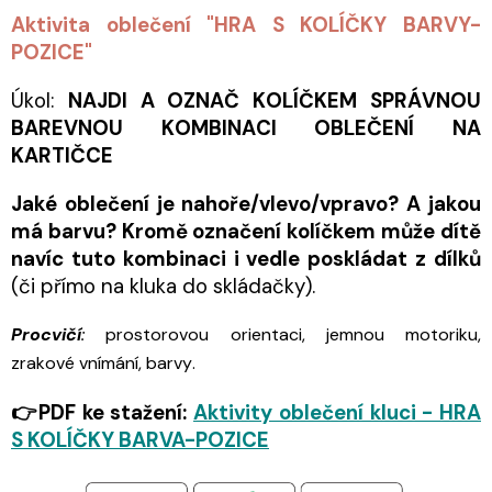
Aktivita oblečení "HRA S KOLÍČKY BARVY-
POZICE"
Úkol
:
NAJDI A OZNAČ KOLÍČKEM SPRÁVNOU
BAREVNOU KOMBINACI OBLEČENÍ NA
KARTIČCE
Jaké oblečení je nahoře/vlevo/vpravo? A jakou
má barvu? Kromě označení kolíčkem může dítě
navíc tuto kombinaci i vedle poskládat z dílků
(či přímo na kluka do skládačky).
Procvičí
:
prostorovou orientaci, jemnou motoriku,
zrakové vnímání, barvy.
👉PDF ke stažení:
Aktivity oblečení kluci - HRA
S KOLÍČKY BARVA-POZICE