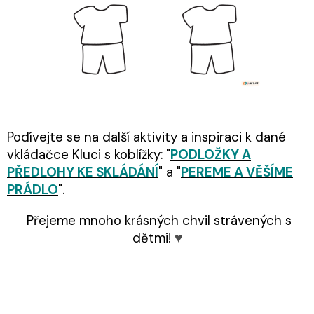
Podívejte se na další aktivity a inspiraci k dané
vkládačce Kluci s koblížky: "
PODLOŽKY A
PŘEDLOHY KE SKLÁDÁNÍ
" a "
PEREME A VĚŠÍME
PRÁDLO
".
Přejeme mnoho krásných chvil strávených s
dětmi!
♥️