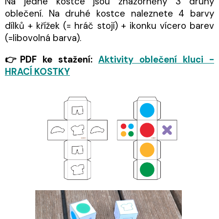
Na jedné kostce jsou znázorněny 3 druhy
oblečení. Na druhé kostce naleznete 4 barvy
dílků + křížek (= hráč stojí) + ikonku vícero barev
(=libovolná barva).
👉PDF ke stažení:
Aktivity oblečení kluci -
HRACÍ KOSTKY