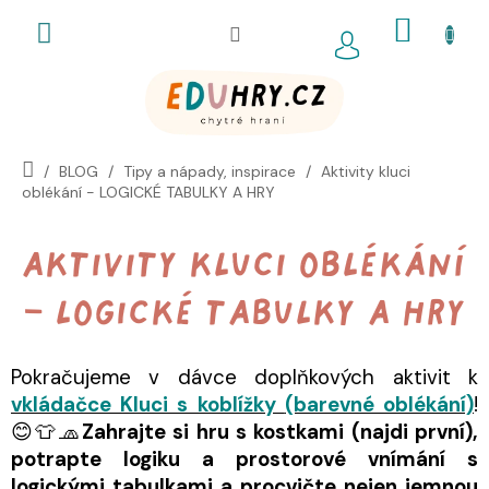
Přejít
NÁKUP
na
obsah
KOŠÍK
BLOG
Tipy a nápady, inspirace
Aktivity kluci
oblékání - LOGICKÉ TABULKY A HRY
Aktivity kluci oblékání
- LOGICKÉ TABULKY A HRY
Pokračujeme v dávce doplňkových aktivit k
vkládačce Kluci s koblížky
(barevné oblékání)
!
😊👕🧢
Zahrajte si hru s kostkami (najdi první),
potrapte logiku a prostorové vnímání s
logickými tabulkami a procvičte nejen jemnou