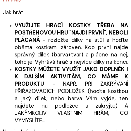
Jak hrát:
VYUŽIJTE HRACÍ KOSTKY TŘEBA NA
POSTŘEHOVOU HRU "NAJDI PRVNÍ", NEBOLI
PLÁCANÁ
- rozložte dílky na stůl a hoďte
oběma kostkami zároveň. Kdo první najde
správný dílek (barva+tvar) a plácne na něj,
toho je. Vyhrává hráč s nejvíce dílky na konci.
KOSTKY MŮŽETE VYUŽÍT JAKO DOPLNĚK I
K DALŠÍM AKTIVITÁM, CO MÁME K
PRODUKTU
- NAPŘ. PŘI ZAKRÝVÁNÍ
PŘIŘAZOVACÍCH PODLOŽEK (hoďte kostkou
a jaký dílek, nebo barva Vám vyjde, ten
najděte na podložce a zakryjte) A
JAKÝMKOLIV VLASTNÍM HRÁM, CO
VYMYSLÍTE...