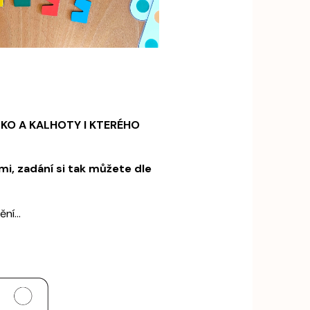
ČKO A KALHOTY I KTERÉHO
mi, zadání si tak můžete dle
ní...