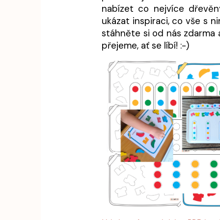
nabízet co nejvíce dřevěný
ukázat inspiraci, co vše s n
stáhněte si od nás zdarma a
přejeme, ať se líbí! :-)