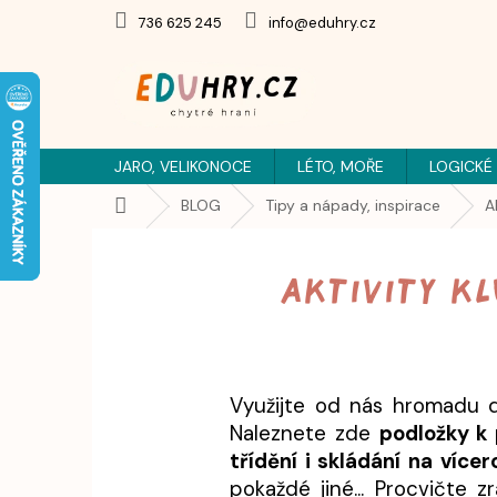
Přejít
736 625 245
info@eduhry.cz
na
obsah
JARO, VELIKONOCE
LÉTO, MOŘE
LOGICKÉ
Domů
BLOG
Tipy a nápady, inspirace
A
Aktivity kl
Využijte od nás hromadu d
Naleznete zde
podložky k 
třídění i skládání na více
pokaždé jiné... Procvičte 