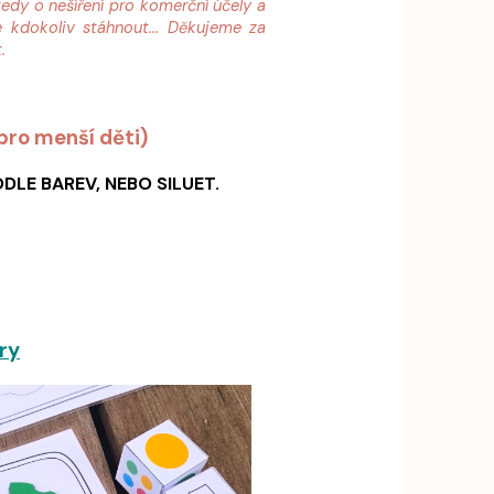
tedy o nešíření pro komerční účely a
 kdokoliv stáhnout... Děkujeme za
t.
pro menší děti)
DLE BAREV, NEBO SILUET.
ry