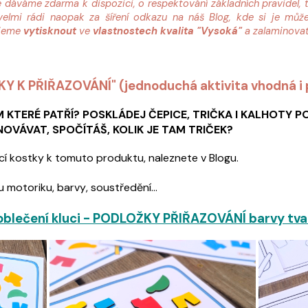
é dáváme zdarma k dispozici, o respektování základních pravidel, 
lmi rádi naopak za šíření odkazu na náš Blog, kde si je může
ujeme
vytisknout
ve
vlastnostech
kvalita "Vysoká"
a zalaminova
KY K PŘIŘAZOVÁNÍ" (jednoduchá aktivita vhodná i 
 KTERÉ PATŘÍ? POSKLÁDEJ ČEPICE, TRIČKA I KALHOTY PO
VÁVAT, SPOČÍTÁŠ, KOLIK JE TAM TRIČEK?
ecí kostky k tomuto produktu, naleznete v Blogu.
 motoriku, barvy, soustředění...
 oblečení kluci - PODLOŽKY PŘIŘAZOVÁNÍ barvy tva