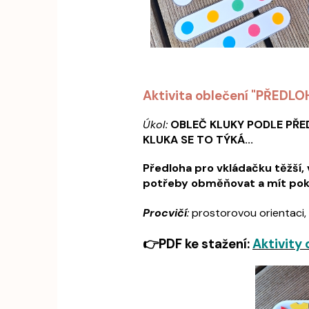
Aktivita oblečení "PŘEDLOH
Úkol:
OBLEČ KLUKY PODLE PŘE
KLUKA SE TO TÝKÁ...
Předloha pro vkládačku těžší, 
potřeby obměňovat a mít poka
Procvičí
:
prostorovou orientaci, 
👉PDF ke stažení:
Aktivity 