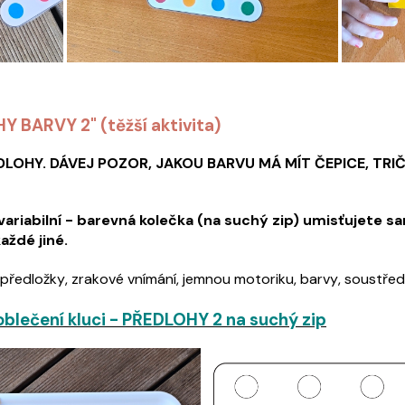
Y BARVY 2" (těžší aktivita)
DLOHY.
DÁVEJ POZOR, JAKOU BARVU MÁ MÍT ČEPICE, TRI
variabilní - barevná kolečka (na suchý zip) umisťujete sa
ždé jiné.
předložky, zrakové vnímání, jemnou motoriku, barvy, soustředě
oblečení kluci - PŘEDLOHY 2 na suchý zip