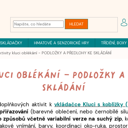
HLEDAT
 SKLÁDAČKY
HMATOVÉ A SENZORICKÉ HRY
TŘÍDĚNÍ, BOXY
ktivity kluci oblékání - PODLOŽKY A PŘEDLOHY KE SKLÁDÁNÍ
uci oblékání - PODLOŽKY A
SKLÁDÁNÍ
oplňkových aktivit k
vkládačce Kluci s koblížky
přiřazování
(barevné oblečení, nebo černobílé sil
ro způsobů včetně variabilní verze na suchý zip
, 
zrakové vnímání, barvy, koordinaci oko-ruka, prosto