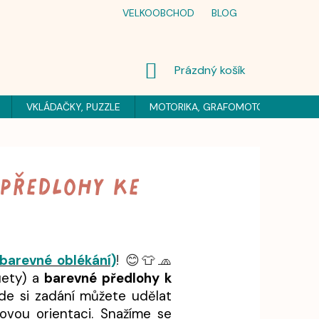
VELKOOBCHOD
BLOG
NÁKUPNÍ
Prázdný košík
KOŠÍK
VKLÁDAČKY, PUZZLE
MOTORIKA, GRAFOMOTORIKA
H
 PŘEDLOHY KE
(barevné oblékání)
! 😊👕🧢
uety) a
barevné předlohy k
kde si zadání můžete udělat
rovou orientaci. Snažíme se