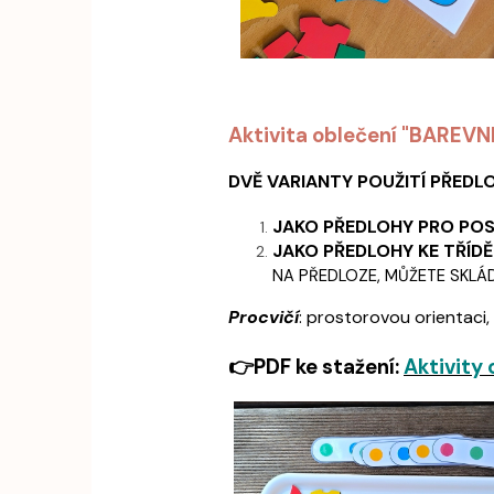
Aktivita oblečení "BAREV
DVĚ VARIANTY POUŽITÍ PŘEDL
JAKO PŘEDLOHY PRO PO
JAKO PŘEDLOHY KE TŘÍDĚ
NA PŘEDLOZE, MŮŽETE SKLÁDA
Procvičí
: prostorovou orientaci,
👉PDF ke stažení:
Aktivity