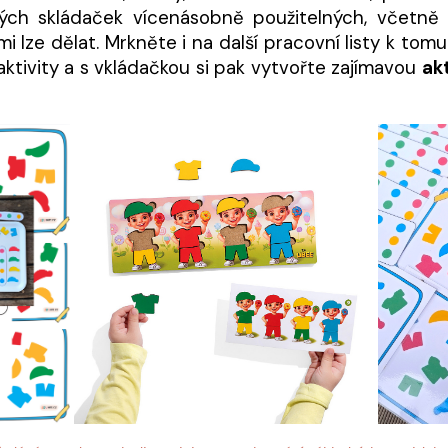
ch skládaček vícenásobně použitelných, včetně př
imi lze dělat. Mrkněte i na další pracovní listy k to
ktivity a s vkládačkou si pak vytvořte zajímavou
ak