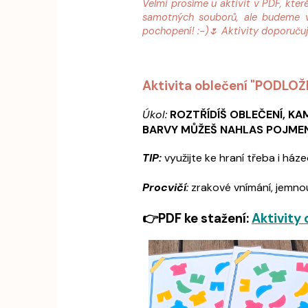
Velmi prosíme u aktivit v PDF, kter
samotných souborů, ale budeme ve
pochopení! :-)🌷 Aktivity doporuč
Aktivita oblečení "PODLOŽ
Úkol:
ROZTŘÍDÍŠ OBLEČENÍ, KAM
BARVY MŮŽEŠ NAHLAS POJMENO
TIP:
využijte ke hraní třeba i ház
Procvičí
:
zrakové vnímání, jemnou
👉PDF ke stažení:
Aktivity