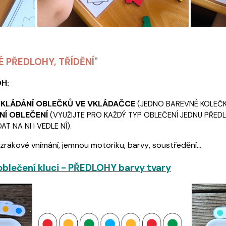
NÉ PŘEDLOHY, TŘÍDĚNÍ"
OH:
SKLÁDÁNÍ OBLEČKŮ VE VKLÁDAČCE
(JEDNO BAREVNÉ KOLEČKO
NÍ OBLEČENÍ
(VYUŽIJTE PRO KAŽDÝ TYP OBLEČENÍ JEDNU PŘED
T NA NI I VEDLE NÍ).
 zrakové vnímání, jemnou motoriku, barvy, soustředění...
 oblečení kluci - PŘEDLOHY barvy tvary