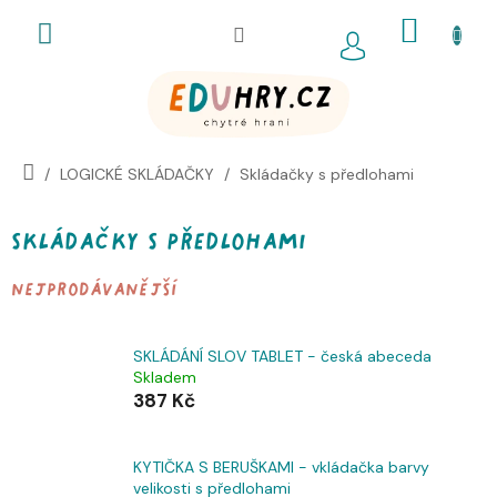
Přejít
NÁKUP
na
obsah
KOŠÍK
LOGICKÉ SKLÁDAČKY
Skládačky s předlohami
Skládačky s předlohami
Nejprodávanější
SKLÁDÁNÍ SLOV TABLET - česká abeceda
Skladem
387 Kč
KYTIČKA S BERUŠKAMI - vkládačka barvy
velikosti s předlohami