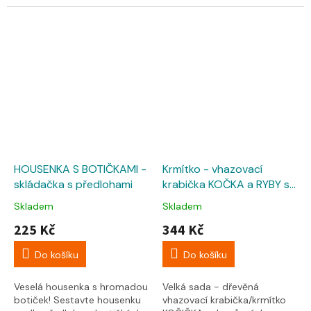
barevných dílků (8 barev) a
(8 barev) a 24 předloh na...
30 předloh na...
HOUSENKA S BOTIČKAMI -
Krmítko - vhazovací
skládačka s předlohami
krabička KOČKA a RYBY s
předlohami
Skladem
Skladem
225 Kč
344 Kč
Do košíku
Do košíku
Veselá housenka s hromadou
Velká sada - dřevěná
botiček! Sestavte housenku
vhazovací krabička/krmítko