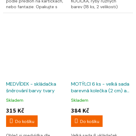
podle předloh na kartičkách,
KOČIČKA, ryby různých
nebo fantazie. Opakujte s
barev (18 ks, 2 velikosti)
dětmi barvy, spočítejte, kolik
a předlohy na kartičkách.
má...
Kdo nakrmí...
MEDVÍDEK - skládačka
MOTÝLCI 6 ks - velká sada
šněrování barvy tvary
barevná kolečka (2 cm) a
předlohy
Skladem
Skladem
315 Kč
384 Kč
Do košíku
Do košíku
Obleč si medvídka dle
Velká sada 6 vkládaček