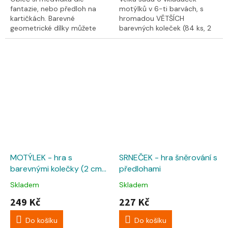
fantazie, nebo předloh na
motýlků v 6-ti barvách, s
kartičkách. Barevné
hromadou VĚTŠÍCH
geometrické dílky můžete
barevných koleček (84 ks, 2
vkládat, nebo přišívat
cm) a předlohami. Procvičí
tkaničkou, či prostě jen...
barvičky, jemnou motoriku,...
MOTÝLEK - hra s
SRNEČEK - hra šněrování s
barevnými kolečky (2 cm)
předlohami
a předlohami
Skladem
Skladem
249 Kč
227 Kč
Do košíku
Do košíku