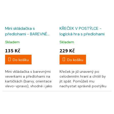
Mini skládačka s
KŘEČEK V POSTÝLCE -
předlohami - BAREVNÉ
logická hra s předlohami
VEVERKY
Skladem
Skladem
135 Kč
229 Kč
Do košíku
Do košíku
Mini vkládačka s barevnými
Křeček je již unavený po
veverkami a předlohami na
celodenním hraní a chtěl by
kartičkách (barvy, orientace
jít spát. Pomůžeš mu
vlevo-vpravo), vhodné i jako
nachystat správně postýlku
cestovní hra! Poskládejte
podle předlohy na kartičce?
veverky do...
Jakou postýlku...