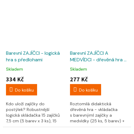
Barevní ZAJÍČCI - logická
Barevní ZAJÍČCI A
hra s předlohami
MEDVÍDCI - dřevěná hra s
předlohami
Skladem
Skladem
334 Kč
277 Kč
Do košíku
Do košíku
Kdo uloží zajíčky do
Roztomilá didaktická
postýlek? Robustnější
dřevěná hra - vkládačka
logická skládačka 15 zajíčků
s barevnýmI zajíčky a
7,5 cm (5 barev x 3 ks), 15
medvídky (25 ks, 5 barev) +
dílků peřinky + předlohy na
předlohy na kartičkách.
kartičkách....
Široké využití dílků k...