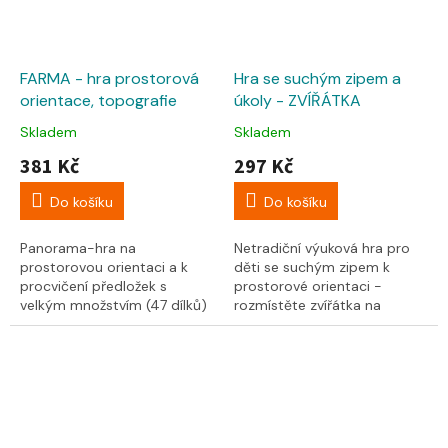
FARMA - hra prostorová
Hra se suchým zipem a
orientace, topografie
úkoly - ZVÍŘÁTKA
Skladem
Skladem
381 Kč
297 Kč
Do košíku
Do košíku
Panorama-hra na
Netradiční výuková hra pro
prostorovou orientaci a k
děti se suchým zipem k
procvičení předložek s
prostorové orientaci -
velkým množstvím (47 dílků)
rozmístěte zvířátka na
barevných roztomilých
podklad podle předlohy. Děti
figurek a doplňků. Součástí
jakékoliv hry se...
jsou...