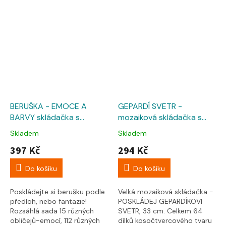
BERUŠKA - EMOCE A
GEPARDÍ SVETR -
BARVY skládačka s
mozaiková skládačka s
předlohami
předlohami
Skladem
Skladem
397 Kč
294 Kč
Do košíku
Do košíku
Poskládejte si berušku podle
Velká mozaiková skládačka -
předloh, nebo fantazie!
POSKLÁDEJ GEPARDÍKOVI
Rozsáhlá sada 15 různých
SVETR, 33 cm. Celkem 64
obličejů-emocí, 112 různých
dílků kosočtvercového tvaru