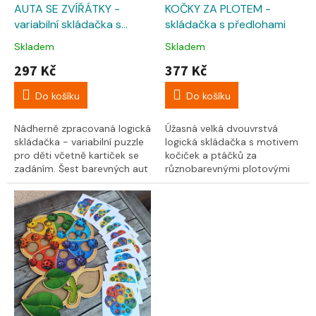
k
AUTA SE ZVÍŘÁTKY -
KOČKY ZA PLOTEM -
t
variabilní skládačka s
skládačka s předlohami
ů
kartičkami (letní)
Skladem
Skladem
297 Kč
377 Kč
Do košíku
Do košíku
Nádherně zpracovaná logická
Úžasná velká dvouvrstvá
skládačka - variabilní puzzle
logická skládačka s motivem
pro děti včetně kartiček se
kočiček a ptáčků za
zadáním. Šest barevných aut
různobarevnými plotovými
se zvířátky-řidiči a různým...
díly. Celkem 49 dílků, 32 cm.
Skládejte dle zadání...