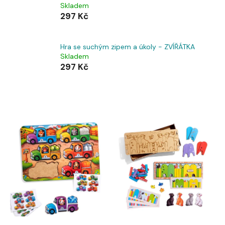
Skladem
297 Kč
Hra se suchým zipem a úkoly - ZVÍŘÁTKA
Skladem
297 Kč
V
ý
p
i
s
p
r
o
d
u