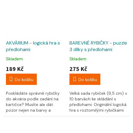
AKVÁRIUM - logická hra s
BAREVNÉ RYBIČKY - puzzle
předlohami
3 dílky s předlohami
Skladem
Skladem
189 Kč
275 Kč
Do košíku
Do košíku
Poskládáte správně rybičky
Velká sada rybiček (9,5 cm) v
do akvária podle zadání na
10 barvách ke skládání s
kartičce? Musíte ale dát
předlohami. Originální logická
pozor nejen na barvy a
hra s roztomilými rybičkami
správné umístění
tvořenými jako variabilní
vlevo/vpravo, nahoře/dole,...
puzzle...