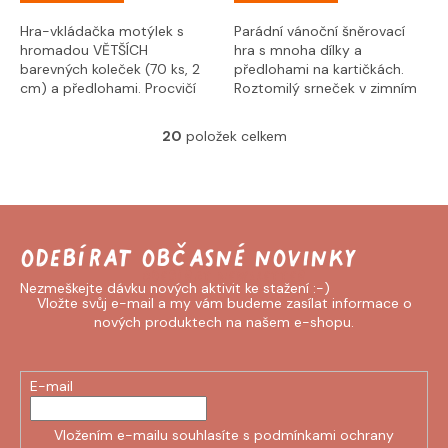
Hra-vkládačka motýlek s
Parádní vánoční šněrovací
hromadou VĚTŠÍCH
hra s mnoha dílky a
barevných koleček (70 ks, 2
předlohami na kartičkách.
cm) a předlohami. Procvičí
Roztomilý srneček v zimním
barvičky, jemnou motoriku,
motivu nadchne každé dítě!
zrakové vnímání,...
Součástí je 24 ozdob...
20
položek celkem
O
v
l
á
d
a
c
Odebírat newsletter
í
p
Vložte svůj e-mail a my vám budeme zasílat informace o
r
nových produktech na našem e-shopu.
v
k
y
E-mail
v
ý
p
Vložením e-mailu souhlasíte s
podmínkami ochrany