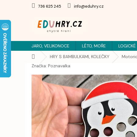
Přejít
736 625 245
info@eduhry.cz
na
obsah
JARO, VELIKONOCE
LÉTO, MOŘE
LOGICKÉ
Domů
HRY S BAMBULKAMI, KOLEČKY
Motori
Značka:
Poznavalka