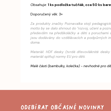
Obsahuje
:
1 ks podložka tučňák, cca 50 ks ba
Doporučený věk: 3+
Za produkty značky Poznavalka stojí pedagogická 
motto by se dalo shrnout do "rozvoj, učení a poz
především na předškoláčky a děti s poruchami u
jsou dodávány do vzdělávacích a podpůrných instit
doma.
Materiál: HDF desky (tvrdé dřevovláknité desky 
materiál splňují normy EU pro děti.
Malé části (bambulky, kolečka) - nevhodné pro dět