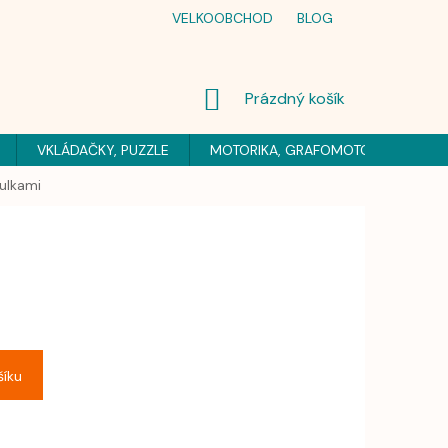
VELKOOBCHOD
BLOG
NÁKUPNÍ
Prázdný košík
KOŠÍK
VKLÁDAČKY, PUZZLE
MOTORIKA, GRAFOMOTORIKA
H
ulkami
šíku