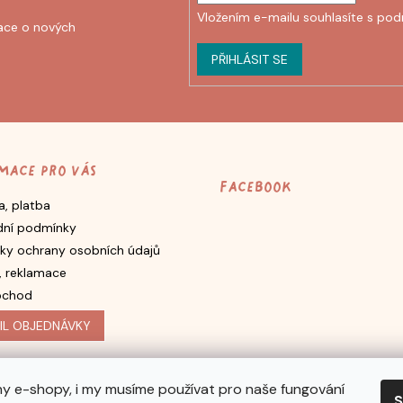
Vložením e-mailu souhlasíte s
pod
ace o nových
PŘIHLÁSIT SE
mace pro vás
Facebook
, platba
ní podmínky
ky ochrany osobních údajů
, reklamace
bchod
IL OBJEDNÁVKY
y e-shopy, i my musíme používat pro naše fungování
S