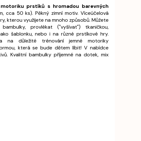
 motoriku prstíků s hromadou barevných
, cca 50 ks). Pěkný zimní motiv. Víceúčelová
ry, kterou využijete na mnoho způsobů. Můžete
bambulky, provlékat ("vyšívat") tkaničkou,
jako šablonku, nebo i na různé prstíkové hry.
a na důležité trénování jemné motoriky
formou, která se bude dětem líbit! V nabídce
ů. Kvalitní bambulky příjemné na dotek, mix