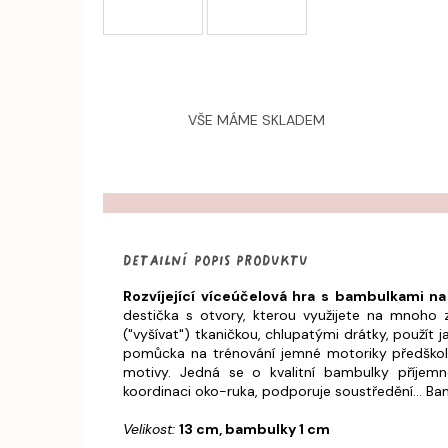
VŠE MÁME SKLADEM
Detailní popis produktu
Rozvíjející víceúčelová hra s bambulkami n
destička s otvory, kterou využijete na mnoho 
("vyšívat") tkaničkou, chlupatými drátky, použít 
pomůcka na trénování jemné motoriky předškolní
motivy. Jedná se o kvalitní bambulky příjemn
koordinaci oko-ruka, podporuje soustředění... Bamb
Velikost:
13 cm, bambulky 1 cm