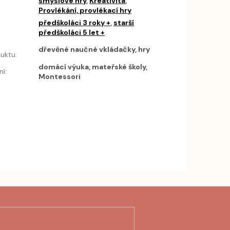
smyslové hry
,
Kreativita
,
Provlékání, provlékací hry
předškoláci 3 roky +
,
starší
předškoláci 5 let +
h
dřevěné naučné vkládačky, hry
uktu
:
domácí výuka, mateřské školy,
ní
:
Montessori