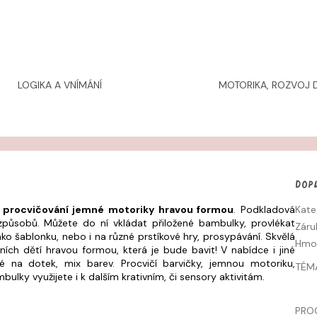
LOGIKA A VNÍMÁNÍ
MOTORIKA, ROZVOJ D
Dop
a procvičování jemné motoriky hravou formou
. Podkladová
Kate
způsobů. Můžete do ní vkládat přiložené bambulky, provlékat
Záru
jako šablonku, nebo i na různé prstíkové hry, prosypávání. Skvělá
Hmo
ch dětí hravou formou, která je bude bavit! V nabídce i jiné
é na dotek, mix barev. Procvičí barvičky, jemnou motoriku,
TÉM
ulky využijete i k dalším krativním, či sensory aktivitám.
PRO