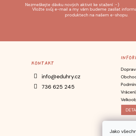
Odebírat newsletter
Vložte svůj e-mail a my vám budeme zasílat inform
produktech na našem e-shopu.
Z
á
p
Infor
Kontakt
a
Doprava
t
info
@
eduhry.cz
Obchod
í
Podmín
736 625 245
Vrácení
Velkoo
DETA
Jako všechn