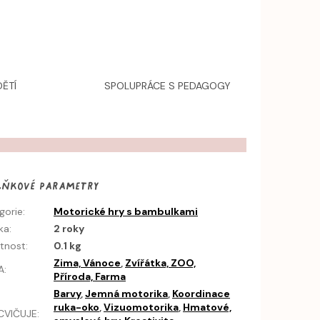
ĚTÍ
SPOLUPRÁCE S PEDAGOGY
lňkové parametry
gorie
:
Motorické hry s bambulkami
ka
:
2 roky
tnost
:
0.1 kg
Zima, Vánoce
,
Zvířátka, ZOO,
A
:
Příroda, Farma
Barvy
,
Jemná motorika
,
Koordinace
ruka-oko
,
Vizuomotorika
,
Hmatové,
CVIČUJE
: