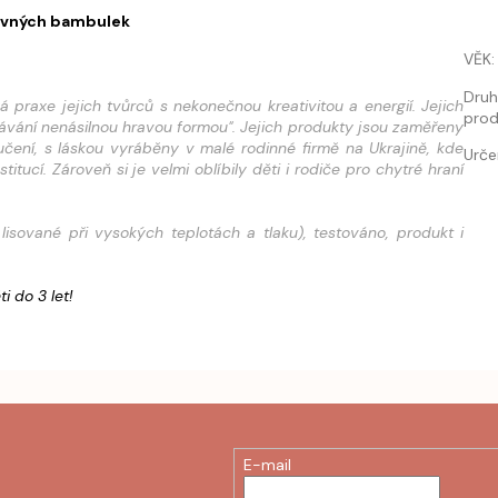
revných bambulek
VĚK
:
Dru
praxe jejich tvůrců s nekonečnou kreativitou a energií. Jejich
prod
návání nenásilnou hravou formou". Jejich produkty jsou zaměřeny
čení, s láskou vyráběny v malé rodinné firmě na Ukrajině, kde
Urče
ucí. Zároveň si je velmi oblíbily děti i rodiče pro chytré hraní
lisované při vysokých teplotách a tlaku), testováno, produkt i
i do 3 let!
E-mail