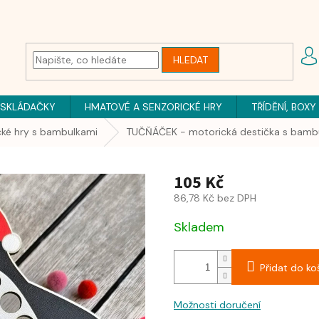
HLEDAT
 SKLÁDAČKY
HMATOVÉ A SENZORICKÉ HRY
TŘÍDĚNÍ, BOXY
cké hry s bambulkami
TUČŇÁČEK - motorická destička s bamb
105 Kč
86,78 Kč bez DPH
Skladem
Přidat do ko
Možnosti doručení