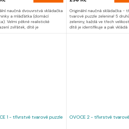
nální naučná dvouvrstvá vkládačka
Originální naučná skládačka - tř
inky a mláďátka (domácí
tvarové puzzle zelenina! 5 druh
ka). Velmi pěkné realistické
zeleniny, každá ve třech velikos
zení zvířátek, dítě je
dítě je identifikuje a pak vkládá 
ikuje,...
 1 - třívrstvé tvarové puzzle
OVOCE 2 - třívrstvé tvarové