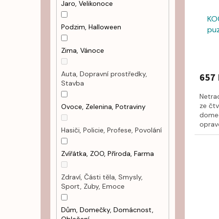
Jaro, Velikonoce
KO
Podzim, Halloween
puz
Zima, Vánoce
Auta, Dopravní prostředky,
657 
Stavba
Netrad
ze čt
Ovoce, Zelenina, Potraviny
domeče
oprav
Hasiči, Policie, Profese, Povolání
Zvířátka, ZOO, Příroda, Farma
Zdraví, Části těla, Smysly,
Sport, Zuby, Emoce
Dům, Domečky, Domácnost,