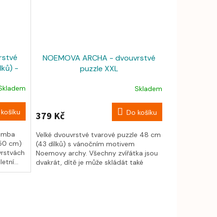
rstvé
NOEMOVA ARCHA - dvouvrstvé
lků) -
puzzle XXL
Skladem
Skladem
košíku
Do košíku
379 Kč
bomba
Velké dvouvrstvé tvarové puzzle 48 cm
 50 cm)
(43 dílků) s vánočním motivem
vrstvách
Noemovy archy. Všechny zvířátka jsou
etní...
dvakrát, dítě je může skládát také
mimo...