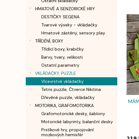
Ostatní skládačky
n
HMATOVÉ A SENZORICKÉ HRY
e
V
l
DESTIČKY SEGENA
ý
Tvarové výseky - vkládačky
p
Hmatové zástěny, sensory play
i
TŘÍDĚNÍ, BOXY
s
p
Třídící boxy, krabičky
r
Barvy, tvary, velikosti
o
Ostatní parametry
d
VKLÁDAČKY, PUZZLE
u
Vícevrstvé vkládačky
k
t
Tetris puzzle, Čtverce Nikitina
ů
Dřevěné puzzle, vkládačky
MÁMA
MOTORIKA, GRAFOMOTORIKA
Grafomotorické desky, šablony
Motorické labyrinty, balanční desky
Prstíkové hry, propojování
mozkových hemisfér
219 