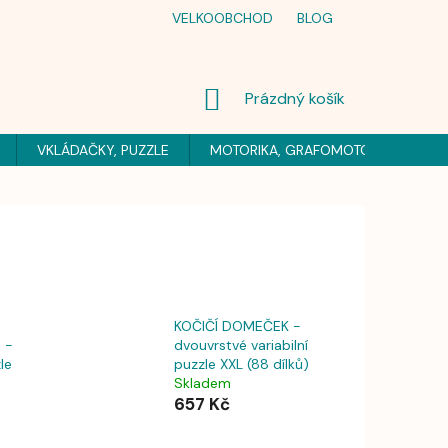
VELKOOBCHOD
BLOG
NÁKUPNÍ
Prázdný košík
KOŠÍK
VKLÁDAČKY, PUZZLE
MOTORIKA, GRAFOMOTORIKA
H
KOČIČÍ DOMEČEK -
) -
dvouvrstvé variabilní
le
puzzle XXL (88 dílků)
Skladem
657 Kč