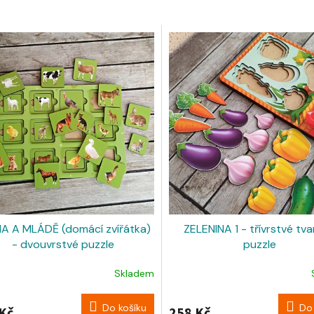
 A MLÁDĚ (domácí zvířátka)
ZELENINA 1 - třívrstvé tv
- dvouvrstvé puzzle
puzzle
Skladem
Do košíku
Do 
Kč
258 Kč