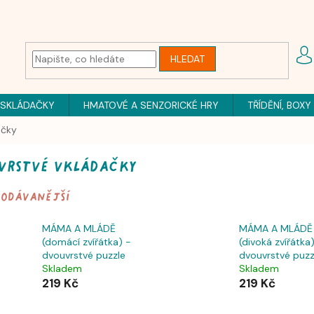
HLEDAT
 SKLÁDAČKY
HMATOVÉ A SENZORICKÉ HRY
TŘÍDĚNÍ, BOXY
ačky
vrstvé vkládačky
rodávanější
MÁMA A MLÁDĚ
MÁMA A MLÁDĚ
(domácí zvířátka) -
(divoká zvířátka
dvouvrstvé puzzle
dvouvrstvé puzz
Skladem
Skladem
219 Kč
219 Kč