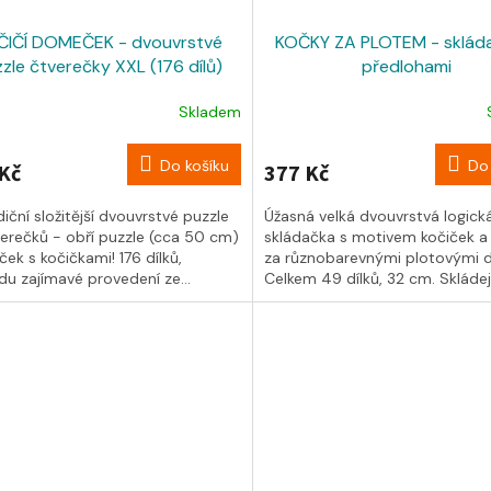
ČIČÍ DOMEČEK - dvouvrstvé
KOČKY ZA PLOTEM - sklád
zle čtverečky XXL (176 dílů)
předlohami
Skladem
Do košíku
Do 
Kč
377 Kč
iční složitější dvouvrstvé puzzle
Úžasná velká dvouvrstvá logick
verečků - obří puzzle (cca 50 cm)
skládačka s motivem kočiček a
k s kočičkami! 176 dílků,
za různobarevnými plotovými dí
du zajímavé provedení ze...
Celkem 49 dílků, 32 cm. Skládej
zadání...