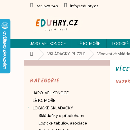
Přejít
736 625 245
info@eduhry.cz
na
obsah
JARO, VELIKONOCE
LÉTO, MOŘE
LOGICKÉ
Domů
VKLÁDAČKY, PUZZLE
Vícevrstvé vklád
P
Více
o
Přeskočit
s
kategorie
Kategorie
Nejp
t
r
JARO, VELIKONOCE
a
LÉTO, MOŘE
n
n
LOGICKÉ SKLÁDAČKY
í
Skládačky s předlohami
p
Logické tabulky, asociace
a