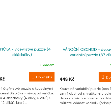
PIČKA - vícevrstvé puzzle (4
VÁNOČNÍ OBCHOD - dvouv
skládačky)
variabilní puzzle (37 díl
Skladem
Do košíku
Do
Kč
448 Kč
ní čtyřvrstvé puzzle s kouzelnými
Kouzelné variabilní puzzle (cca
acemi! Slepička - vývoj od vajíčka.
zimní obchod s hračkami a cuk
 4 skládačky (4 dílky, 6 dílků, 9
dvou vrstvách a hromadou dílků
 12 dílků), které...
můžete vkládat kdekoliv (princip.