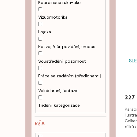
Koordinace ruka-oko
Vizuomotorika
Logika
Rozvoj řeči, povídání, emoce
SLE
Soustředění, pozornost
Práce se zadáním (předlohami)
Volné hraní, fantazie
327 
Třídění, kategorizace
Parád
ilustr
Celkem
VĚK
dílků a