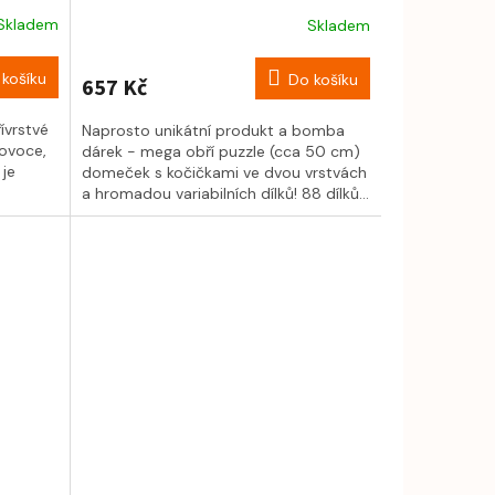
Skladem
Skladem
košíku
Do košíku
657 Kč
ívrstvé
Naprosto unikátní produkt a bomba
 ovoce,
dárek - mega obří puzzle (cca 50 cm)
 je
domeček s kočičkami ve dvou vrstvách
a hromadou variabilních dílků! 88 dílků...