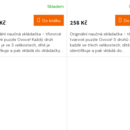
Skladem
Do košíku
Do 
Kč
258 Kč
ální naučná skládačka - třívrstvé
Originální naučná skládačka - tř
vé puzzle Ovoce! Každý druh
tvarové puzzle Ovoce! 5 druhů
je ve 3 velikostech, dítě je
každé ve třech velikostech, dítě
fikuje a pak vkládá do vkládačky....
identifikuje a pak vkládá do...