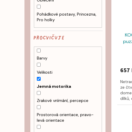
Oblečení
Pohádkové postavy, Princezna,
Pro holky
KO
PROCVIČUJE
puzz
Barvy
657 
Velikosti
Netrad
Jemná motorika
ze čt
domeče
dílků,
Zrakové vnímání, percepce
Prostorová orientace, pravo-
levá orientace