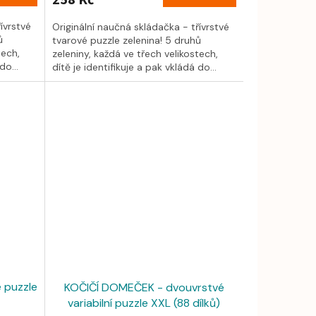
258 Kč
ívrstvé
Originální naučná skládačka - třívrstvé
ů
tvarové puzzle zelenina! 5 druhů
tech,
zeleniny, každá ve třech velikostech,
do...
dítě je identifikuje a pak vkládá do...
 puzzle
KOČIČÍ DOMEČEK - dvouvrstvé
variabilní puzzle XXL (88 dílků)