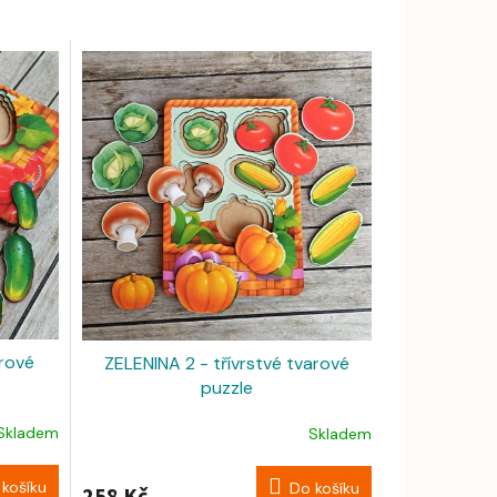
arové
ZELENINA 2 - třívrstvé tvarové
puzzle
Skladem
Skladem
košíku
Do košíku