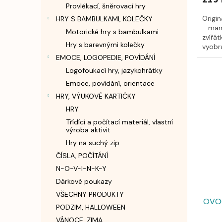
Provlékací, šněrovací hry
Origi
HRY S BAMBULKAMI, KOLEČKY
- mam
Motorické hry s bambulkami
zvířát
Hry s barevnými kolečky
vyobra
identif
EMOCE, LOGOPEDIE, POVÍDÁNÍ
Logofoukací hry, jazykohrátky
Emoce, povídání, orientace
HRY, VÝUKOVÉ KARTIČKY
HRY
Třídící a počítací materiál, vlastní
výroba aktivit
Hry na suchý zip
ČÍSLA, POČÍTÁNÍ
N-O-V-I-N-K-Y
Dárkové poukazy
VŠECHNY PRODUKTY
OVOCE
PODZIM, HALLOWEEN
VÁNOCE, ZIMA