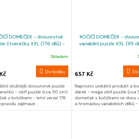
ČIČÍ DOMEČEK - dvouvrstvé
KOČIČÍ DOMEČEK - dvouv
le čtverečky XXL (176 dílů) -
variabilní puzzle XXL (95 dí
letní
letní
Skladem
Do košíku
Do 
Kč
657 Kč
iční složitější dvouvrstvé puzzle
Naprosto unikátní produkt a 
verečků - obří puzzle (cca 50 cm)
dárek - mega obří puzzle (cca
k s kočičkami - letní verze! 176
domeček s kočičkami ve dvou 
 opravdu zajímavé...
a hromadou variabilních dílků - l