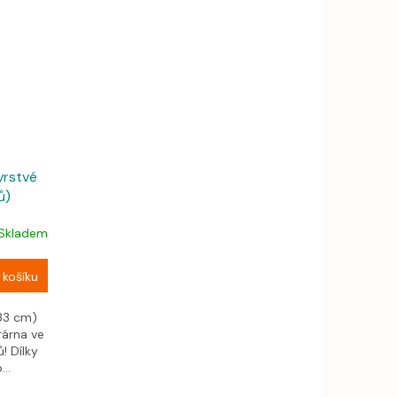
rstvé
ů)
Skladem
 košíku
 33 cm)
rárna ve
! Dílky
..