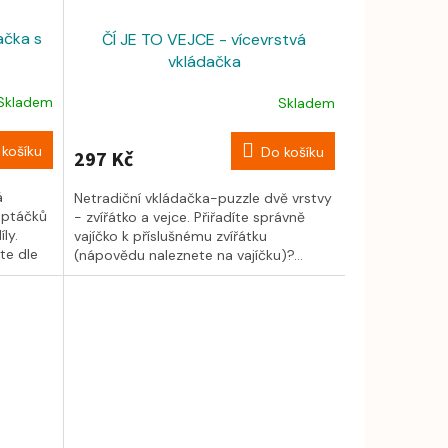
ačka s
ČÍ JE TO VEJCE - vícevrstvá
vkládačka
Skladem
Skladem
košíku
Do košíku
297 Kč
á
Netradiční vkládačka-puzzle dvě vrstvy
 ptáčků
- zvířátko a vejce. Přiřadíte správně
ly.
vajíčko k příslušnému zvířátku
te dle
(nápovědu naleznete na vajíčku)?...